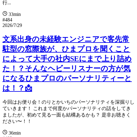
行...
33min
#484
2026/7/29
文系出身の未経験エンジニアで客先常
駐型の窓際族が、ひまプロを聞くこと
によって大手の社内SEにまで上り詰め
た！？そんなヘビーリスナーの方が気
になるひまプロのパーソナリティーと
は！？📩
今回はお便り会！のりとかいちのパーソナリティを深掘りし
ていきます！ これまで何度かパーソナリティの話をしてき
ましたが、初めて見る一面も結構あるかも？ 是非お聴きく
ださい〜！！
36min