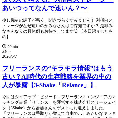
あいつってなんで速いん？〜
少し機材の調子が悪く、聞きづらくすみません！ 列指向ス
トレージがなぜ速いのかみなさんはご存知ですか？ 是非み
なさんなりの具体例もお待ちしてます笑 【本日紹介したも
の】
29min
#469
2026/6/7
フリーランスの“キラキラ情報”はもう
古い？AI時代の生存戦略を業界の中の
人が暴露【3-Shake「Relance」】
今回はタイアップエピソード！フリーランスエンジニアのマ
ッチング事業「リランス」を運営する株式会社スリーシェイ
ク（3Shake）から齋藤さんをゲストにお迎えしました。
「フリーランスは手取りが増えて自由で…」みたいなキラキ