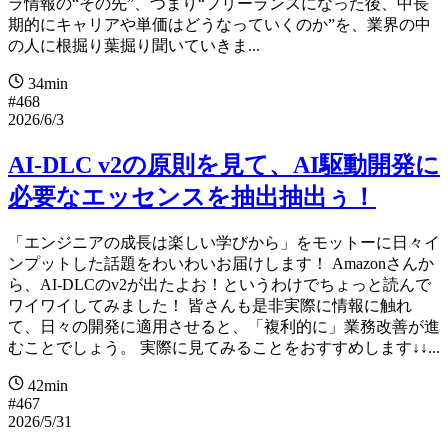
ラ情報の“その先”、つまり“フリーランスになった後、中長
期的にキャリアや単価はどうなっていくのか”を、業界の中
の人に根掘り葉掘り聞いていきま...
34min
#468
2026/6/3
AI-DLC v2の原則を見て、AI駆動開発に
必要なエッセンスを抽出抽出ぅ！
「エンジニアの成長は楽しい学びから」をモットーに日々イ
ンプットした話題をわいわいお届けします！ Amazonさんか
ら、AI-DLCのv2が出たよお！というわけでちょっと読んで
ワイワイしてみました！ 皆さんも是非実際に情報に触れ
て、日々の開発に適用させると、「複利的に」業務改善が進
むことでしょう。 実際に見てみることをおすすめします↓↓...
42min
#467
2026/5/31