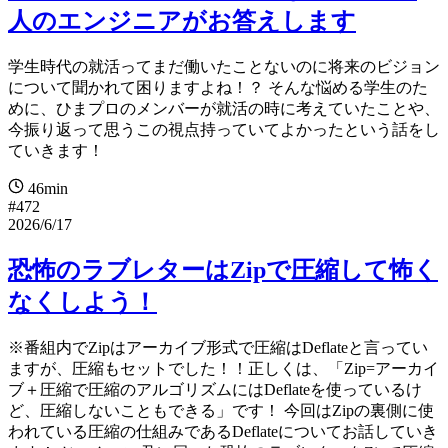
人のエンジニアがお答えします
学生時代の就活ってまだ働いたことないのに将来のビジョン
について聞かれて困りますよね！？ そんな悩める学生のた
めに、ひまプロのメンバーが就活の時に考えていたことや、
今振り返って思うこの視点持っていてよかったという話をし
ていきます！
46min
#472
2026/6/17
恐怖のラブレターはZipで圧縮して怖く
なくしよう！
※番組内でZipはアーカイブ形式で圧縮はDeflateと言ってい
ますが、圧縮もセットでした！！正しくは、「Zip=アーカイ
ブ＋圧縮で圧縮のアルゴリズムにはDeflateを使っているけ
ど、圧縮しないこともできる」です！ 今回はZipの裏側に使
われている圧縮の仕組みであるDeflateについてお話していき