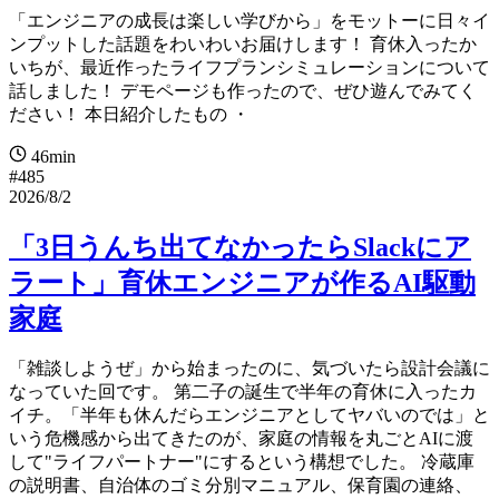
「エンジニアの成長は楽しい学びから」をモットーに日々イ
ンプットした話題をわいわいお届けします！ 育休入ったか
いちが、最近作ったライフプランシミュレーションについて
話しました！ デモページも作ったので、ぜひ遊んでみてく
ださい！ 本日紹介したもの ・
46min
#485
2026/8/2
「3日うんち出てなかったらSlackにア
ラート」育休エンジニアが作るAI駆動
家庭
「雑談しようぜ」から始まったのに、気づいたら設計会議に
なっていた回です。 第二子の誕生で半年の育休に入ったカ
イチ。「半年も休んだらエンジニアとしてヤバいのでは」と
いう危機感から出てきたのが、家庭の情報を丸ごとAIに渡
して"ライフパートナー"にするという構想でした。 冷蔵庫
の説明書、自治体のゴミ分別マニュアル、保育園の連絡、