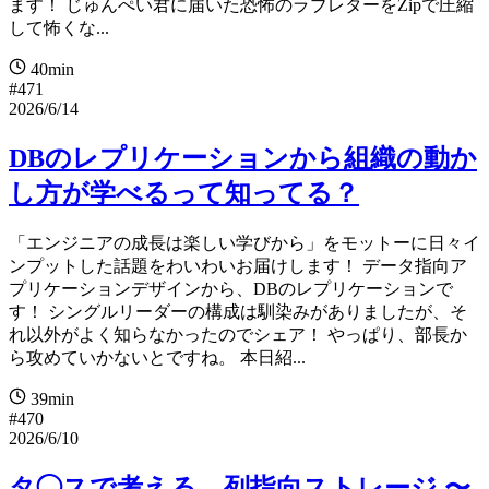
ます！ じゅんぺい君に届いた恐怖のラブレターをZipで圧縮
して怖くな...
40min
#471
2026/6/14
DBのレプリケーションから組織の動か
し方が学べるって知ってる？
「エンジニアの成長は楽しい学びから」をモットーに日々イ
ンプットした話題をわいわいお届けします！ データ指向ア
プリケーションデザインから、DBのレプリケーションで
す！ シングルリーダーの構成は馴染みがありましたが、そ
れ以外がよく知らなかったのでシェア！ やっぱり、部長か
ら攻めていかないとですね。 本日紹...
39min
#470
2026/6/10
タ◯スで考える、列指向ストレージ 〜