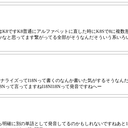
K8ですK8普通にアルファベットに直した時にK8Sで8に複
のかなと思ってます繋がってる全部がそうなんだそういう系い
ョナライズってI18Nって書くのなんか書いた気がするそうなん
Nって言ってますねI18NI18Nって発音ですねへー
から明確に別の単語として発音してるのかもしれないですねあと1