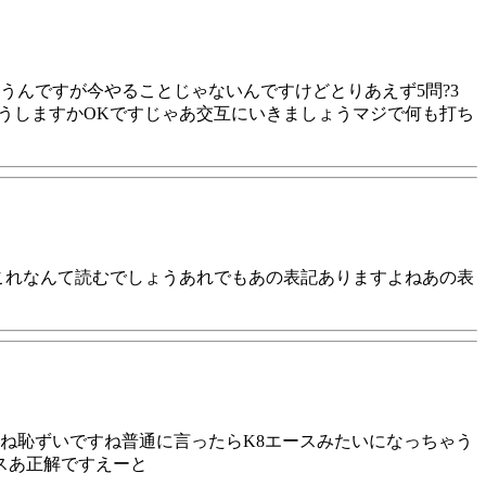
んですが今やることじゃないんですけどとりあえず5問?3
そうしますかOKですじゃあ交互にいきましょうマジで何も打ち
これなんて読むでしょうあれでもあの表記ありますよねあの表
ね恥ずいですね普通に言ったらK8エースみたいになっちゃう
スあ正解ですえーと