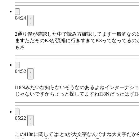
04:24
2通り僕が確認した中で読み方確認してます一般的なのは
ますただそのK8が流暢に行きすぎてK8ってなってる
もさ
04:52
I18Nみたいな知らないそうなのあるよねインターナシ
じゃないですかちょっと探してますねI18NだったはずI18
05:22
このi18nに関してはiとnが大文字なんですね大文字だ