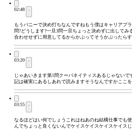
02:48
もうパニーで決め打ちなんですねもう僕はキャリアプラ
問?どうします?一旦3問一旦ちょっと決めずに出して
合わせせずに用意してるからかぶってそうかぶったらす
03:20
じゃあいきます第1問クーバネイティスあるじゃないで
記は確実にあるしあれで読みますそうなんですかここを
03:55
なるほどはい何でしょうこれはねあのね結構仕事でも使
んでちょっと良くないんでケイスケイスケイスケイスじ