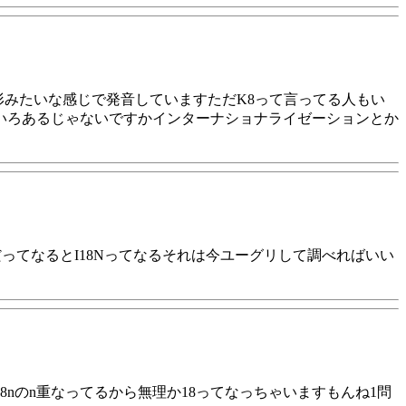
数形みたいな感じで発音していますただK8って言ってる人もい
ろいろあるじゃないですかインターナショナライゼーションとか
だってなるとI18Nってなるそれは今ユーグリして調べればいい
8nのn重なってるから無理か18ってなっちゃいますもんね1問