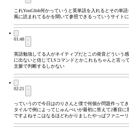
これYouGlish何かっていうと英単語を入れるとその
風に読まれてるかを聞いて参照できるっていうサイトに
01:48
英語勉強してる人がネイティブだとこの発音どういう感
に出ないと信じてLSコマンドとかこれもちゃんと言って
文脈で判断するしかない
02:21
っていうので今日はのりさんと僕で何個か問題作ってき
タイルで例によってじゅんぺいが最初に答えて2番目に
ですよねそこはなるほどわかりましたやっぱファニーリ