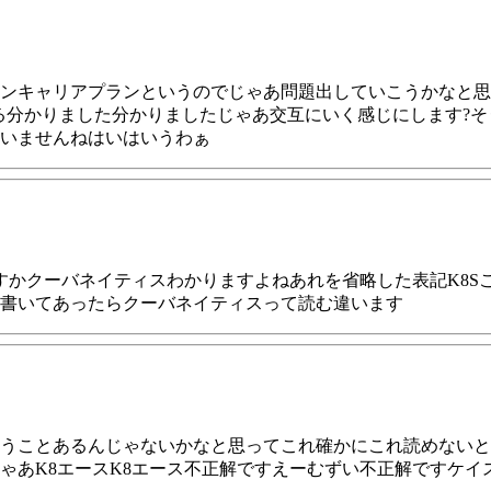
ンキャリアプランというのでじゃあ問題出していこうかなと思う
みる分かりました分かりましたじゃあ交互にいく感じにします?
いませんねはいはいうわぁ
すかクーバネイティスわかりますよねあれを省略した表記K8S
書いてあったらクーバネイティスって読む違います
うことあるんじゃないかなと思ってこれ確かにこれ読めないと
ゃあK8エースK8エース不正解ですえーむずい不正解ですケイ