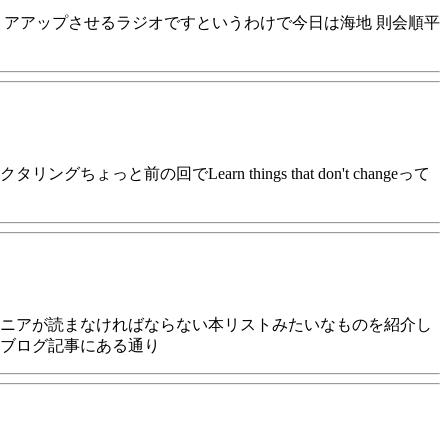
リアアップさせるラジオですというわけで今日は海地 則会順平
でLearn things that don't changeって
ジニアが読まなければならない本リストみたいなものを紹介し
ブログ記事にある通り