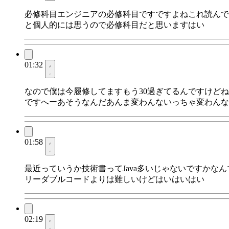
必修科目エンジニアの必修科目ですですよねこれ読んで
と個人的には思うので必修科目だと思いますはい
01:32
なので僕は今履修してますもう30過ぎてるんですけどね恥ず
ですへーあそうなんだあんま変わんないっちゃ変わんな
01:58
最近っていうか技術書ってJava多いじゃないですかな
リーダブルコードよりは難しいけどはいはいはい
02:19