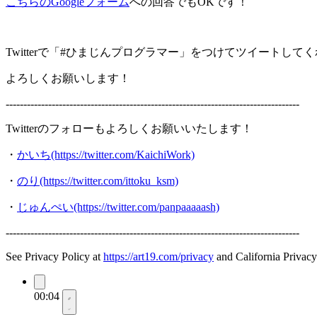
こちらのGoogleフォーム
への回答でもOKです！
Twitterで「#ひまじんプログラマー」をつけてツイートし
よろしくお願いします！
-----------------------------------------------------------------------------------
Twitterのフォローもよろしくお願いいたします！
・
かいち(https://twitter.com/KaichiWork)
・
のり(https://twitter.com/ittoku_ksm)
・
じゅんぺい(https://twitter.com/panpaaaaash)
-----------------------------------------------------------------------------------
See Privacy Policy at
https://art19.com/privacy
and California Privacy
00:04