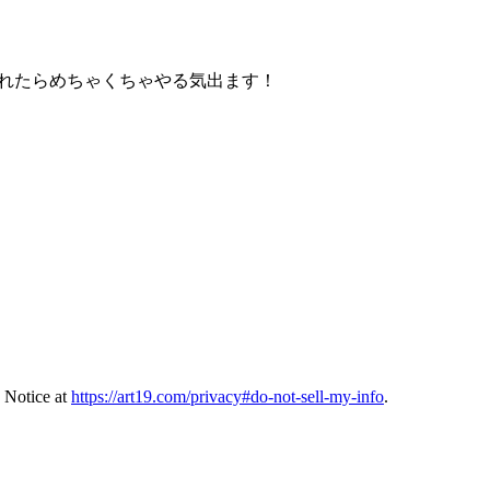
てくれたらめちゃくちゃやる気出ます！
 Notice at
https://art19.com/privacy#do-not-sell-my-info
.