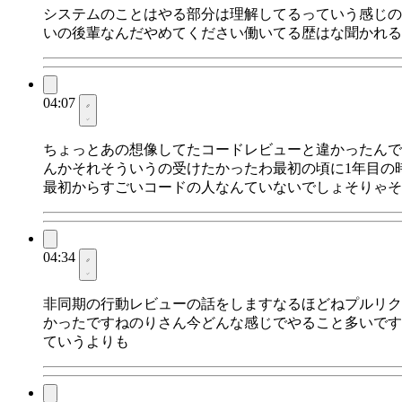
システムのことはやる部分は理解してるっていう感じの
いの後輩なんだやめてください働いてる歴はな聞かれる
04:07
ちょっとあの想像してたコードレビューと違かったんで
んかそれそういうの受けたかったわ最初の頃に1年目の
最初からすごいコードの人なんていないでしょそりゃそ
04:34
非同期の行動レビューの話をしますなるほどねプルリク
かったですねのりさん今どんな感じでやること多いです
ていうよりも