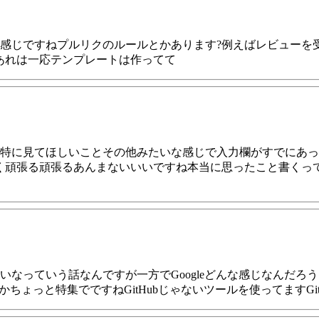
感じですねプルリクのルールとかあります?例えばレビューを
あれは一応テンプレートは作ってて
特に見てほしいことその他みたいな感じで入力欄がすでにあっ
く頑張る頑張るあんまないいいですね本当に思ったこと書くっ
いなっていう話なんですが一方でGoogleどんな感じなんだろ
なんかちょっと特集でですねGitHubじゃないツールを使ってます