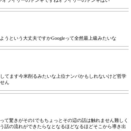
すがオライリーのドンキですねオライリーのドンキはい
うという大丈夫ですかGoogleって全然最上級みたいな
してます今米削るみたいな上位ナンパかもしれないけど哲学
せん
だって驚きがその1でもちょっとその辺の話は触れません難しく
いう話の流れができたらなとなるほどなるほどそこから導き出