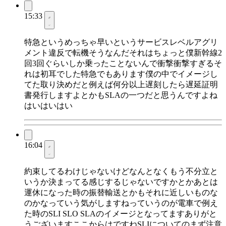
15:33
特急というめっちゃ早いというサービスレベルアグリ
メント違反で転機そうなんだそれはちょっと僕新幹線2
回3回ぐらいしか乗ったことないんで衝撃衝撃すぎるそ
れは初耳でした特急でもあります僕の中でイメージし
てた取り決めだと例えば何分以上遅刻したら遅延証明
書発行しますよとかもSLAの一つだと思うんですよね
はいはいはい
16:04
約束してるわけじゃないけどなんとなくもう不分立と
いうか決まってる感じするじゃないですかとかあとは
運休になった時の振替輸送とかもそれに近しいものな
のかなっていう気がしますねっていうのが電車で例え
た時のSLI SLO SLAのイメージとなってますありがと
うございますここからはですねSLIについてのまず注意