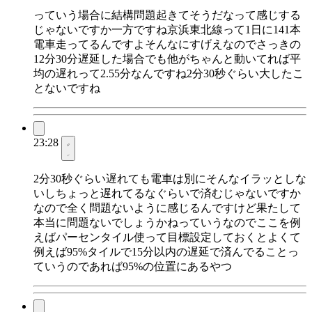
っていう場合に結構問題起きてそうだなって感じする
じゃないですか一方ですね京浜東北線って1日に141本
電車走ってるんですよそんなにすげえなのでさっきの
12分30分遅延した場合でも他がちゃんと動いてれば平
均の遅れって2.55分なんですね2分30秒ぐらい大したこ
とないですね
23:28
2分30秒ぐらい遅れても電車は別にそんなイラッとしな
いしちょっと遅れてるなぐらいで済むじゃないですか
なので全く問題ないように感じるんですけど果たして
本当に問題ないでしょうかねっていうなのでここを例
えばパーセンタイル使って目標設定しておくとよくて
例えば95%タイルで15分以内の遅延で済んでることっ
ていうのであれば95%の位置にあるやつ