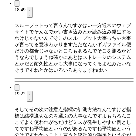
18:49
スループットって言うんですかはい一方通常のウェブ
サイトでそんなでかい書き込みとか読み込み発生する
わけじゃないんでそこのスループット大事っちゃ大事
か言ってる意味わかりますただなんかギガファイル便
だけの都合じゃないところもあるんでそこを測るかど
うなんでしょうね確かにあとはストレージのシステム
とかだと耐久性とかも大事になってくるよねみたいな
そうですねとかはいろいろありますねはい
19:22
そしてその次の注意点指標の計測方法なんですけど指
標は結構適切なのを選ぶの大事なんですよもちろんこ
こでよく使われがちだけどミスが発生しやすい例とし
てですね平均値というのがあるんですね平均値という
のはですねかっこよく言うと統計的な誤尾というのが