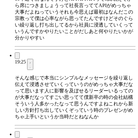
ら席につきましょうって社長言っててAPIがめっちゃ
大事だよねっていうそれも今思えば最初はなんだこの
宗教って僕は心率ながら思ってたんですけどそのぐら
い繰り返し打ち出してるから社員に浸透していくって
いうんですかやりたいことがだしあと何やりたいかが
分かりやすい
19:25
そんな感じで本当にシンプルなメッセージを繰り返し
伝えて浸透させていくっていうのがめっちゃ大事だな
って思います人に影響を及ぼせるリーダーいるっての
が大事だなってすごい思ってて僕新卒の時の会社結構
そういう人多かったなって思うんですよねこれから新
しい方針打ち出していくぞっていう時のプレゼンがめ
ちゃ上手いというか当時だとねなんか