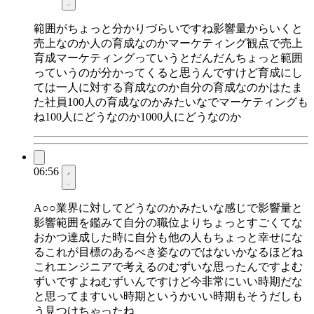
範囲がちょっと分かりづらいですね影響量からいくと
売上なのか人の育成なのかマーケティング観点で売上
育成マーケティングっていうとだんだんちょっと範囲
っていうのが分かってくると思うんですけど育成にし
ては一人に対する育成なのか自分の育成なのかはたま
た社員100人の育成なのかみたいなでマーケティングも
ね100人にどうなのか1000人にどうなのか
06:56
A○○業界に対してどうなのかみたいな感じで影響量と
影響範囲を鑑みて自分の職位よりちょっとすごくてな
おかつ達成した時に自分も他の人もちょっと幸せにな
るこれが目標のあるべき姿なのではないかなるほどね
これエンジニアで考えるのむずいな思ったんですよむ
ずいですよねむずいんですけど今非常にいい時期だな
と思ってますいい時期というかいい時期もそうだしも
う見つけちゃったね