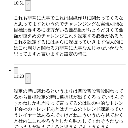
10:51
これも非常に大事でこれは組織作りに関わってくるな
と思ってますというのでチャレンジングな実現可能な
目標は要するに味方がいる難易度がちょうど良くて金
額が控えめのチャレンジこれを設定する必要があると
これを設定するにはさらに深掘っていきます個人的に
はこれ周りと関わる力非常に大事なんじゃないかなと
思ってますと言いますと設定の時に
11:23
設定の時に関わるというよりは普段普段普段関わって
るから目標設定の時に選択肢が出てくるっていうんで
すかねしかも周りって言ってるのは世の中的なトレン
ド会社のトレンドあとはチームのトレンド課題ってい
うレイヤーはあるんですけどねこういうのを見ておく
と社内にこれやろうとしたら味方してくれそうだなっ
ていう人が見えてくると思うんですようんうん