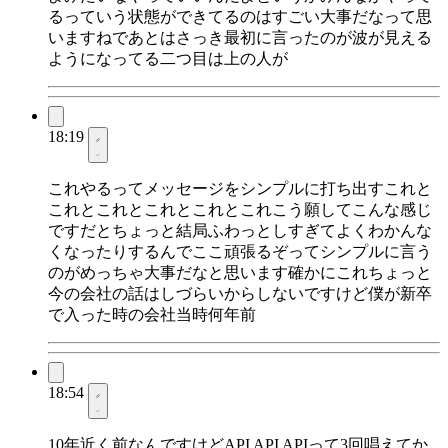
るっていう状態ができてるのはすごい大事だなって思
いますねであとはさっき最初に言ったのが波が見える
ようになってる二つ目は上の人が
18:19
これやるってメッセージをシンプルに打ち出すこれと
これとこれとこれとこれとこれこう願してこんな感じ
ですだとちょっと結局ふわっとしすぎてよくわかんな
くなったりするんでここ頑張るぞってシンプルに言う
のがめっちゃ大事だなと思います確かにこれちょっと
今の会社の話はしづらいからしないですけど僕が新卒
で入った時の会社当時何年前
18:54
10年近く前なんですけどAPI API APIって3回唱えてか