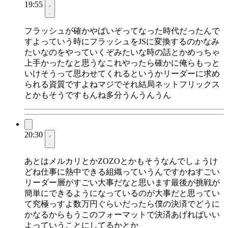
19:55
フラッシュが確かやばいぞってなった時代だったんで
すよっていう時にフラッシュをJSに変換するのかなみ
たいなのをやっていくぞみたいな時の話とかめっちゃ
上手かったなと思うなこれやったら確かに俺らもっと
いけそうって思わせてくれるというかリーダーに求め
られる資質ですよねマジでそれ結局ネットフリックス
とかもそうですもんね多分うんうんうん
20:30
あとはメルカリとかZOZOとかもそうなんでしょうけ
どね仕事に熱中できる組織っていうんですかねすごい
リーダー層がすごい大事だなと思います最後が挑戦が
簡単にできるようになっているのが大事だと思ってい
て究極っすよ数万円ぐらいだったら僕の決済でどうに
かなるからもうこのフォーマットで決済あげればいい
よっていうことにしてるかとか