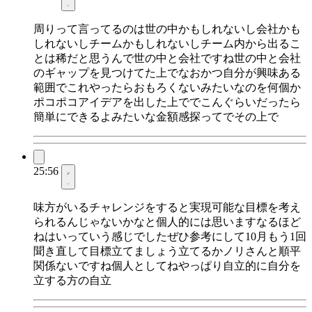
周りって言ってるのは世の中かもしれないし会社かも
しれないしチームかもしれないしチーム内から出るこ
とは稀だと思うんで世の中と会社ですね世の中と会社
のギャップを見つけてた上でなおかつ自分が興味ある
範囲でこれやったらおもろくないみたいなのを何個か
ポコポコアイデアを出した上ででこんぐらいだったら
簡単にできるよみたいな金額感探ってでその上で
25:56
味方がいるチャレンジをすると実現可能な目標を考え
られるんじゃないかなと個人的には思いますなるほど
ねはいっていう感じでしたぜひ参考にして10月もう1回
聞き直して目標立てましょう立てるかノリさんと順平
関係ないですね個人としてねやっぱり自立的に自分を
立する方の自立