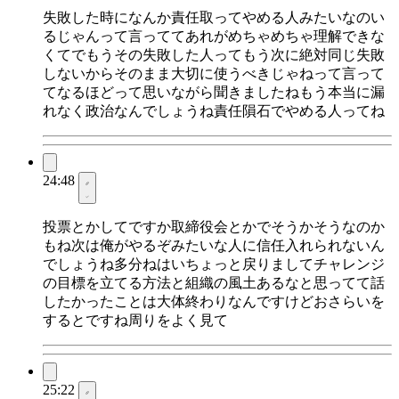
失敗した時になんか責任取ってやめる人みたいなのい
るじゃんって言っててあれがめちゃめちゃ理解できな
くてでもうその失敗した人ってもう次に絶対同じ失敗
しないからそのまま大切に使うべきじゃねって言って
てなるほどって思いながら聞きましたねもう本当に漏
れなく政治なんでしょうね責任隕石でやめる人ってね
24:48
投票とかしてですか取締役会とかでそうかそうなのか
もね次は俺がやるぞみたいな人に信任入れられないん
でしょうね多分ねはいちょっと戻りましてチャレンジ
の目標を立てる方法と組織の風土あるなと思ってて話
したかったことは大体終わりなんですけどおさらいを
するとですね周りをよく見て
25:22