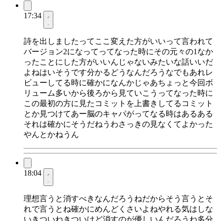
17:34
詩を出しましたってここ変えた方がいいって言われて
バージョン2になってってなった時にその元々の1なか
ったことにした方がいいんじゃないみたいな話いいだ
よねはいそうです分かるどうなんだろうなでもあれレ
ビューしてる時に確かになんかじゃあちょっと今回ボ
リューム多いから後ろから見ていこうってなった時に
この最初の方に見たコミットを上書きしてるコミット
とか見つけてあー脳のキャパがってなる時はあるある
それは確かにそうだねうわさっきの見なくてよかった
やんとかねうん
18:04
理想言うと消すべきなんだろうねだからそう言うとそ
れで言うとね確かにめんどくさいよねやれる気はしな
いきついねきついけど消すのが優しいんだろうね多分