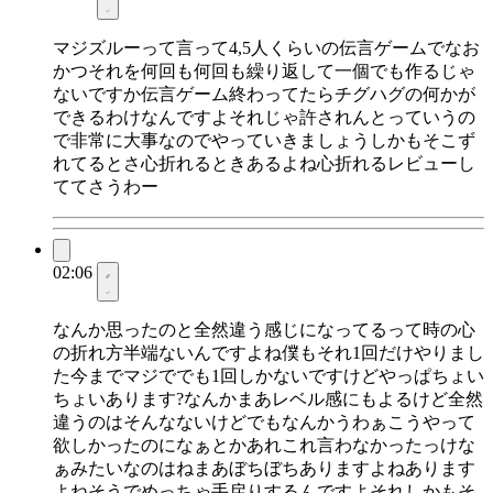
マジズルーって言って4,5人くらいの伝言ゲームでなお
かつそれを何回も何回も繰り返して一個でも作るじゃ
ないですか伝言ゲーム終わってたらチグハグの何かが
できるわけなんですよそれじゃ許されんとっていうの
で非常に大事なのでやっていきましょうしかもそこず
れてるとさ心折れるときあるよね心折れるレビューし
ててさうわー
02:06
なんか思ったのと全然違う感じになってるって時の心
の折れ方半端ないんですよね僕もそれ1回だけやりまし
た今までマジででも1回しかないですけどやっぱちょい
ちょいあります?なんかまあレベル感にもよるけど全然
違うのはそんなないけどでもなんかうわぁこうやって
欲しかったのになぁとかあれこれ言わなかったっけな
ぁみたいなのはねまあぼちぼちありますよねあります
よねそうでめっちゃ手戻りするんですよそれしかもそ