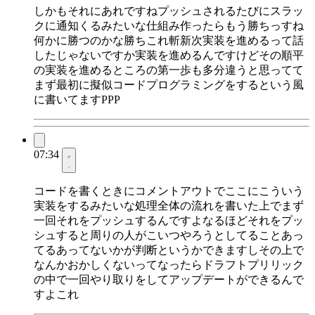
しかもそれにあれですねプッシュされるたびにスラッ
クに通知くるみたいな仕組み作ったらもう勝ちっすね
何かに勝つのかな勝ちこれ斬新次実装を進めるって話
したじゃないですか実装を進めるんですけどその順平
の実装を進めるところの第一歩も多分違うと思ってて
まず最初に擬似コードプログラミングをするという風
に書いてますPPP
07:34
コードを書くときにコメントアウトでここにこういう
実装をするみたいな処理全体の流れを書いた上でまず
一回それをプッシュするんですよなるほどそれをプッ
シュすると周りの人がこいつやろうとしてることあっ
てるあってないかが判断というかできますしその上で
なんかおかしくないってなったらドラフトプリリック
の中で一回やり取りをしてアップデートができるんで
すよこれ