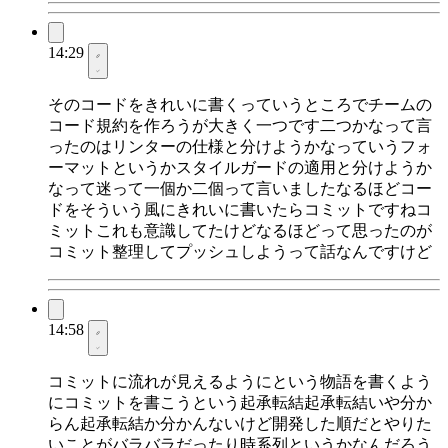
14:29
そのコードをきれいに書くっていうところでチームの
コード規約を作ろうが大きく一つです二つかなって言
ったのはリンターの仕様と分けようかなっていうフォ
ーマットというかスタイルガードの適用と分けようか
なって迷って一個か二個って言いましたなるほどコー
ドをそういう風にきれいに書いたらコミットですねコ
ミットこれも意識してたけどなるほどって思ったのが
コミット整理してプッシュしようって話なんですけど
14:58
コミットに流れが見えるようにという物語を書くよう
にコミットを書こうという起承転結起承転結いや分か
らん起承転結か分かんないけど開発した順だとやりた
いことがバラバラだったり時系列というかなんだろう