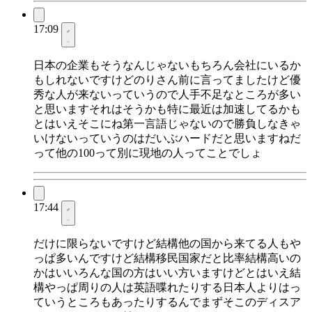
17:09
日本の企業もそうなんじゃないもちろん会社にいるか
もしれないですけどのりさん前に言ってましたけど優
秀な人が来ないっていうので人手不足なところが多い
と思いますそれはそうかも特に最近は加速してるかも
とはいえそこにね第一言語じゃないので勝負しなきゃ
いけないっていうのはだいぶハードだと思いますねだ
って他の100って別に現地の人ってことでしょ
17:44
だけに限らないですけど結構他の国から来てる人もや
っぱ多いんですけど結構移民国家だと比率結構高いの
かはいいろんな国の方はいい方いますけどとはいえ結
構やっぱ周りの人は英語喋れたりする日本人よりはっ
ていうところもあったりするんでまずそこのディスア