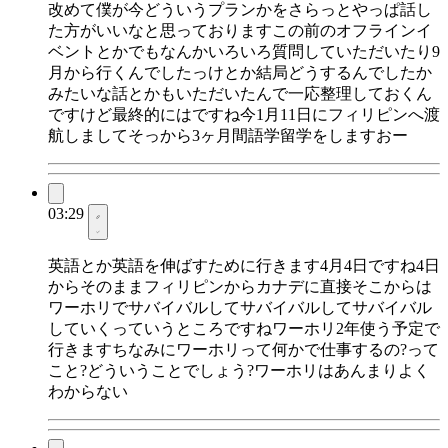
改めて僕が今どういうプランかをさらっとやっぱ話し
た方がいいなと思っておりますこの前のオフラインイ
ベントとかでもなんかいろいろ質問していただいたり9
月から行くんでしたっけとか結局どうするんでしたか
みたいな話とかもいただいたんで一応整理しておくん
ですけど最終的にはですね今1月11日にフィリピンへ渡
航しましてそっから3ヶ月間語学留学をしますおー
03:29
英語とか英語を伸ばすために行きます4月4日ですね4日
からそのままフィリピンからカナデに直接そこからは
ワーホリでサバイバルしてサバイバルしてサバイバル
していくっていうところですねワーホリ2年使う予定で
行きますちなみにワーホリって何かで仕事するの?って
こと?どういうことでしょう?ワーホリはあんまりよく
わからない