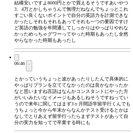
結構安いですよ8000円とかで買えるそうですあいやつ
3、4万とかしちゃうんで無理だねなんでちょっとこれ
すごい良くないポイントで自分の英語力を計測できな
かったしそれもそれもあってそれも一つの要因ですけ
ど英語の勉強を年間通してしっかりはやっぱりやれな
かっためっちゃグワーってやった時期もあったし全然
やらなかった時期もあったし
06:46
とかっていうちょっと波があったりしたんで具体的に
やっぱりプランを立ててなかったのは良かなかったか
なと思いますね言語はなんかコンスタントにやった方
がいいみたいなイメージもあるしねそうですねってい
うので来年に関してはまず3ヶ月間語学留学行くんでも
うちょっと今から年末からなんかテスト受けるとかは
なしでとりあえず留学行ったらまずテストがあって自
分の実力を知ってで卒業する時にも