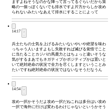
ますよねそうなのかな陣って言ってるぐらいだから策
略の一個っぽくないでも排水ですよ片方からしか攻め
られないみたいなあえて排水にすることによって
14:17
兵士たちの士気を上げるみたいないやいや絶望を味わ
っちゃう人いますよもし失敗すれば滅びる覚悟でこと
に当たることカジバの馬鹿力とはちょっと違いそうな
気がするまあでもネガティブかポジティブかは置いと
いて絶対絶命の状況で全力を尽くしますということみ
たいですね絶対絶命の状況ではないなそうだなうん
14:54
攻め一択かそうだよ攻め一択だねこれは多分はい攻め
一択で海外に行けば変わるわけじゃないというかそう