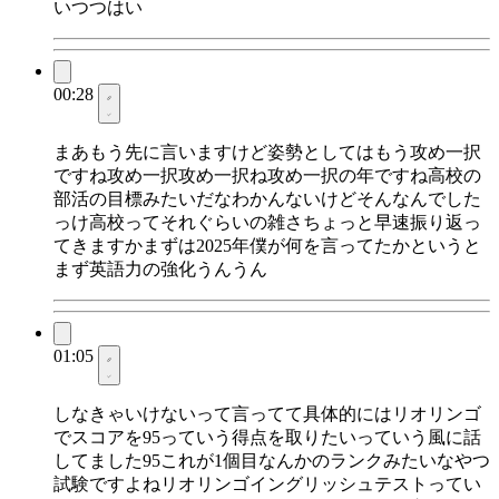
いつつはい
00:28
まあもう先に言いますけど姿勢としてはもう攻め一択
ですね攻め一択攻め一択ね攻め一択の年ですね高校の
部活の目標みたいだなわかんないけどそんなんでした
っけ高校ってそれぐらいの雑さちょっと早速振り返っ
てきますかまずは2025年僕が何を言ってたかというと
まず英語力の強化うんうん
01:05
しなきゃいけないって言ってて具体的にはリオリンゴ
でスコアを95っていう得点を取りたいっていう風に話
してました95これが1個目なんかのランクみたいなやつ
試験ですよねリオリンゴイングリッシュテストってい