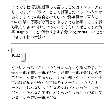
そうですね僕現地就職って言ってるのはエンジニアと
してですプログラマーとして就職したいっていうのが
ありますでその場合どのくらいの難易度かで言うと一
つの企業に応募が数百とか来るような倍率でそこを勝
ち取らなきゃいけないっていうくらいの感じですね倍
率100倍ってこと?伝わります多分100とか200、300とか
いきますねへーはい
16:32
ぐらいどっちだこれいつも分かんなくなるんですけど
売り手市場買い手市場どっちだ買い手市場会社から見
てどっちが勝ってるかはちょっと知らないけど売り手
市場は給食者が有利な市場のイメージかいつさんミュ
ートかもしれないわざとなのかわざとだったちょっと
どっちかあれなんですけどぐらいちょっと人が溢れて
いるじゃあ買い手市場だな