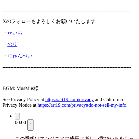
-----------------------------------------------------------------------------------
Xのフォローもよろしくお願いいたします！
・
かいち
・
のり
・
じゅんぺい
-----------------------------------------------------------------------------------
BGM: MusMus様
See Privacy Policy at
https://art19.com/privacy
and California
Privacy Notice at
https://art19.com/privacy#do-not-sell-my-info
.
00:00
この番組はエンジニアの成長は楽しい学びからをもっ