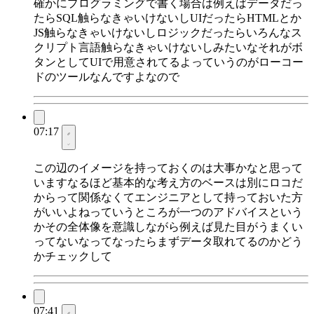
確かにプログラミングで書く場合は例えばデータだっ
たらSQL触らなきゃいけないしUIだったらHTMLとか
JS触らなきゃいけないしロジックだったらいろんなス
クリプト言語触らなきゃいけないしみたいなそれがボ
タンとしてUIで用意されてるよっていうのがローコー
ドのツールなんですよなので
07:17
この辺のイメージを持っておくのは大事かなと思って
いますなるほど基本的な考え方のベースは別にロコだ
からって関係なくてエンジニアとして持っておいた方
がいいよねっていうところが一つのアドバイスという
かその全体像を意識しながら例えば見た目がうまくい
ってないなってなったらまずデータ取れてるのかどう
かチェックして
07:41