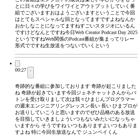
とに日々の学びをワイワイとアウトプットしていく番
組でございますおはようございますということで今回
はとてもスペシャルな回となってますですよねなんか
おかしなことになってますねすごいスタジオにいるん
ですけどなんとですね今日Web Creator Podcast Day 2025
というですねWeb関係のPodcast番組が集まってリレー
形式でですね生放送をつないでいくという
00:27
奇跡的な番組に参加しております 奇跡が起こりました
ね 奇跡が起きています今回ジェネチャットさんからバ
トンを受け取りまして次は我々ひまじんプログラマー
の週末エンジニアリングレッスン長い 長い ひまプロが
お送りしていこうと思いますのでぜひ品格のある放送
を目指していきましょういつもないみたいになっちゃ
いますから そうですね いつもありますよいつもありま
すよね 特に今回生放送なんで ジュンペイくん