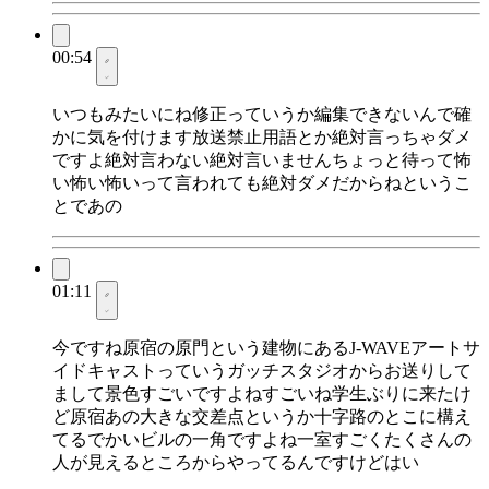
00:54
いつもみたいにね修正っていうか編集できないんで確
かに気を付けます放送禁止用語とか絶対言っちゃダメ
ですよ絶対言わない絶対言いませんちょっと待って怖
い怖い怖いって言われても絶対ダメだからねというこ
とであの
01:11
今ですね原宿の原門という建物にあるJ-WAVEアートサ
イドキャストっていうガッチスタジオからお送りして
まして景色すごいですよねすごいね学生ぶりに来たけ
ど原宿あの大きな交差点というか十字路のとこに構え
てるでかいビルの一角ですよね一室すごくたくさんの
人が見えるところからやってるんですけどはい