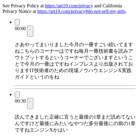
See Privacy Policy at
https://art19.com/privacy
and California
Privacy Notice at
https://art19.com/privacy#do-not-sell-my-info
.
00:00
さあやってまいりました今月の一冊すごい続いてます
ねこちらのコーナーはですね毎月一冊技術書を読みア
ウトプットするというコーナーでございますというこ
とで今月の一冊はですねインプレスより出版されてお
りますIT技術者のための現場ノウハウエンジンX実践
ガイドというのをね
00:30
読んできました正確に言うと最後の1章まだ読めてない
んですけど最後にみたいなやつだ多分最後にの前の1章
ですねエンジンXかはい