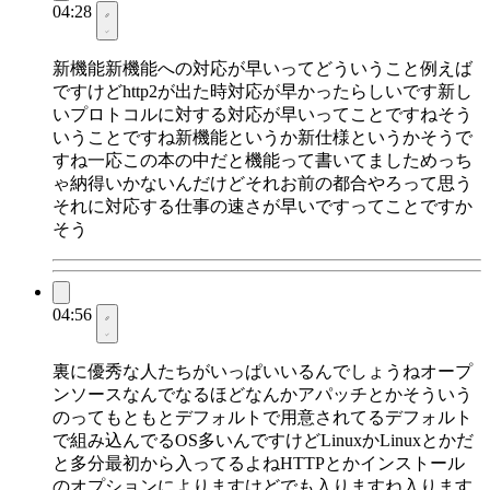
04:28
新機能新機能への対応が早いってどういうこと例えば
ですけどhttp2が出た時対応が早かったらしいです新し
いプロトコルに対する対応が早いってことですねそう
いうことですね新機能というか新仕様というかそうで
すね一応この本の中だと機能って書いてましためっち
ゃ納得いかないんだけどそれお前の都合やろって思う
それに対応する仕事の速さが早いですってことですか
そう
04:56
裏に優秀な人たちがいっぱいいるんでしょうねオープ
ンソースなんでなるほどなんかアパッチとかそういう
のってもともとデフォルトで用意されてるデフォルト
で組み込んでるOS多いんですけどLinuxかLinuxとかだ
と多分最初から入ってるよねHTTPとかインストール
のオプションによりますけどでも入りますね入ります