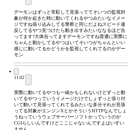
デーモンはずっと常駐して見張っててそいつの監視対
象が何か起きた時に動いてくれるやつみたいなイメー
ジですね張り込みしてる警察と同じだよねスピード違
反してるやつ見つけたら動き出すみたいななるほど合
ってます?大体合ってますデーモンですね普通に実際に
ちゃんと動かしてるやつはいてそいつがちゃんといい
感じに動いてるかどうかを監視してくれてるのがデー
モン
11:02
実際に動いてるやつも一緒かもしれないけどずっと動
いてるやつっていうイメージだけでしょずっと張り付
いて動いて見張ってくれてるみたいな多分それが見張
ってる対象がエンジンXとかそういうHTTPなんでしょ
うねっていうウェブサーバーソフトかっていうのが
CGIらしいんですけどここじゃないんですよはいすい
ません