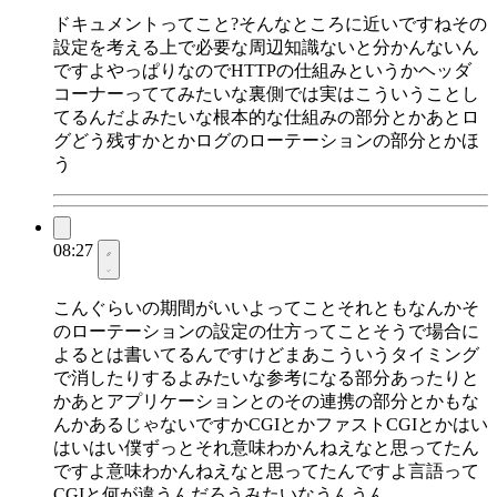
ドキュメントってこと?そんなところに近いですねその
設定を考える上で必要な周辺知識ないと分かんないん
ですよやっぱりなのでHTTPの仕組みというかヘッダ
コーナーっててみたいな裏側では実はこういうことし
てるんだよみたいな根本的な仕組みの部分とかあとロ
グどう残すかとかログのローテーションの部分とかほ
う
08:27
こんぐらいの期間がいいよってことそれともなんかそ
のローテーションの設定の仕方ってことそうで場合に
よるとは書いてるんですけどまあこういうタイミング
で消したりするよみたいな参考になる部分あったりと
かあとアプリケーションとのその連携の部分とかもな
んかあるじゃないですかCGIとかファストCGIとかはい
はいはい僕ずっとそれ意味わかんねえなと思ってたん
ですよ意味わかんねえなと思ってたんですよ言語って
CGIと何が違うんだろうみたいなうんうん