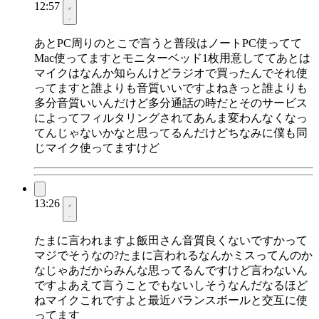
12:57
あとPC周りのとこで言うと普段はノートPC使ってて
Mac使ってますとモニターベッド1枚用意しててあとは
マイクはなんか知らんけどラジオで買ったんでそれ使
ってますと誰よりも音質いいですよねきっと誰よりも
多分音質いいんだけど多分通話の時だとそのサービス
によってフィルタリングされてあんま変わんなくなっ
てんじゃないかなと思ってるんだけどちなみに僕も同
じマイク使ってますけど
13:26
たまに言われますよ飯田さん音質良くないですかって
マジでそうなの?たまに言われるなんかミスってんのか
なじゃあだからみんな思ってるんですけど言わないん
ですよあえて言うことでもないしそうなんだなるほど
ねマイクこれですよと最近バランスボールと交互に使
ってます