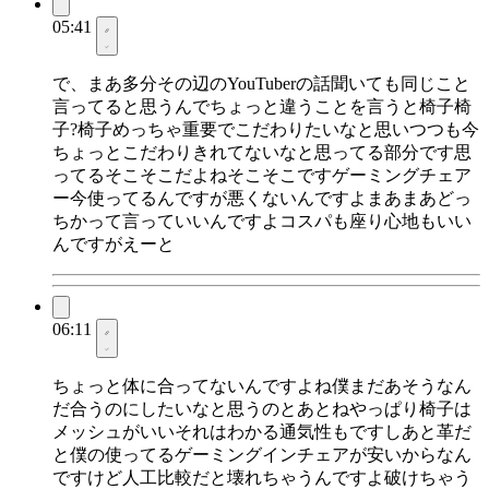
05:41
で、まあ多分その辺のYouTuberの話聞いても同じこと
言ってると思うんでちょっと違うことを言うと椅子椅
子?椅子めっちゃ重要でこだわりたいなと思いつつも今
ちょっとこだわりきれてないなと思ってる部分です思
ってるそこそこだよねそこそこですゲーミングチェア
ー今使ってるんですが悪くないんですよまあまあどっ
ちかって言っていいんですよコスパも座り心地もいい
んですがえーと
06:11
ちょっと体に合ってないんですよね僕まだあそうなん
だ合うのにしたいなと思うのとあとねやっぱり椅子は
メッシュがいいそれはわかる通気性もですしあと革だ
と僕の使ってるゲーミングインチェアが安いからなん
ですけど人工比較だと壊れちゃうんですよ破けちゃう