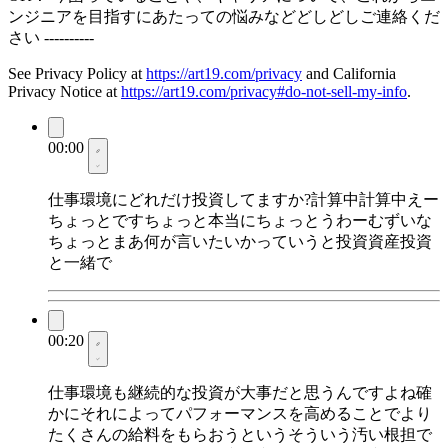
ンジニアを目指すにあたっての悩みなどどしどしご連絡くだ
さい ----------
See Privacy Policy at
https://art19.com/privacy
and California
Privacy Notice at
https://art19.com/privacy#do-not-sell-my-info
.
00:00
仕事環境にどれだけ投資してますか?計算中計算中えー
ちょっとですちょっと本当にちょっとうわーむずいな
ちょっとまあ何が言いたいかっていうと投資資産投資
と一緒で
00:20
仕事環境も継続的な投資が大事だと思うんですよね確
かにそれによってパフォーマンスを高めることでより
たくさんの給料をもらおうというそういう汚い根担で