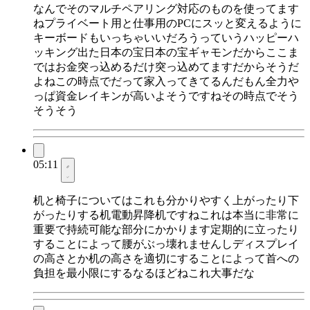
なんでそのマルチペアリング対応のものを使ってます
ねプライベート用と仕事用のPCにスッと変えるように
キーボードもいっちゃいいだろうっていうハッピーハ
ッキング出た日本の宝日本の宝ギャモンだからここま
ではお金突っ込めるだけ突っ込めてますだからそうだ
よねこの時点でだって家入ってきてるんだもん全力や
っぱ資金レイキンが高いよそうですねその時点でそう
そうそう
05:11
机と椅子についてはこれも分かりやすく上がったり下
がったりする机電動昇降机ですねこれは本当に非常に
重要で持続可能な部分にかかります定期的に立ったり
することによって腰がぶっ壊れませんしディスプレイ
の高さとか机の高さを適切にすることによって首への
負担を最小限にするなるほどねこれ大事だな