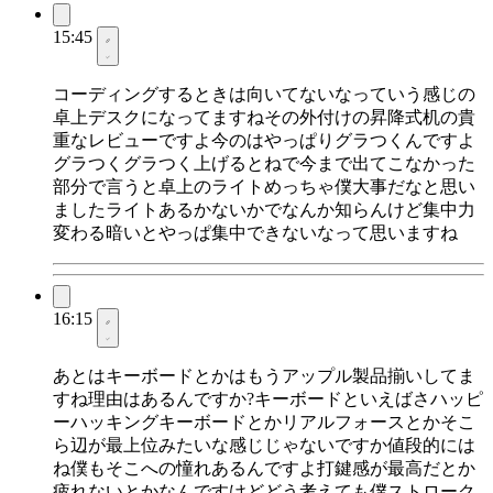
15:45
コーディングするときは向いてないなっていう感じの
卓上デスクになってますねその外付けの昇降式机の貴
重なレビューですよ今のはやっぱりグラつくんですよ
グラつくグラつく上げるとねで今まで出てこなかった
部分で言うと卓上のライトめっちゃ僕大事だなと思い
ましたライトあるかないかでなんか知らんけど集中力
変わる暗いとやっぱ集中できないなって思いますね
16:15
あとはキーボードとかはもうアップル製品揃いしてま
すね理由はあるんですか?キーボードといえばさハッピ
ーハッキングキーボードとかリアルフォースとかそこ
ら辺が最上位みたいな感じじゃないですか値段的には
ね僕もそこへの憧れあるんですよ打鍵感が最高だとか
疲れないとかなんですけどどう考えても僕ストローク