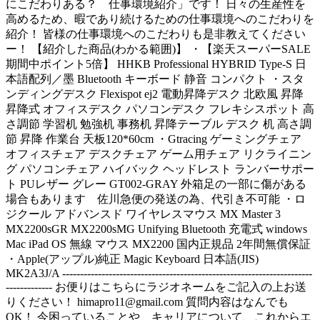
にこだわりある？ 仕事環境紹介」です！ 日々の生産性を
高めるため、暇であり続けるための仕事環境へのこだわりを
紹介！ 皆様の仕事環境へのこだわりも是非教えてください
ー！ 【紹介した商品(わかる範囲)】 ・【楽天スーパーSALE
期間中ポイント5倍】 HHKB Professional HYBRID Type-S 日
本語配列／墨 Bluetooth キーボード 静音 コンパクト ・スタ
ンディングデスク Flexispot ej2 電動昇降デスク 北欧風 昇降
昇降式 オフィスデスク パソコンデスク フレキシスポット 高
さ調節 学習机 勉強机 事務机 昇降テーブル デスク 机 高さ調
節 昇降 作業台 天板120*60cm ・Gtracing ゲーミングチェア
オフィスチェア デスクチェア ゲーム用チェア リクライニン
グ パソコンチェア ハイバック ヘッドレスト ランバーサポー
ト PUレザー グレー GT002-GRAY 外箱足の一部に傷がある
場合もあります 佐川急便の発送の為、代引き不可能 ・ロ
ジクール アドバンスド ワイヤレスマウス MX Master 3
MX2200sGR MX2200sMG Unifying Bluetooth 充電式 windows
Mac iPad OS 無線 マウス MX2200 国内正規品 2年間無償保証
・Apple(アップル)純正 Magic Keyboard 日本語(JIS)
MK2A3J/A ----------------------------------------------------------------------
------------- お便りはこちらにラジオネームをご記入の上お送
りください！
himapro11@gmail.com
質問内容はなんでも
OK！ 今困っていることや、キャリアについて、これからエ