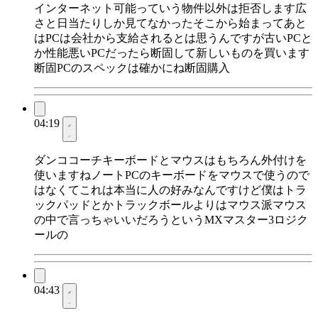
インターネット可能っていう物件以外は拒否します広
さと日当たりしか見てなかったそこから始まってあと
はPCは会社から支給されるとは思うんですが古いPCと
か性能悪いPCだったら断固して新しいものを買います
断固PCのスペックは確かにね断固購入
04:19
ダンココーチキーボードとマウスはもちろん外付けを
使いますねノートPCのキーボードをマウスで使うので
はなくてこれは本当に人の好みなんですけど僕はトラ
ックパッドとかトラックボールよりはマウス派マウス
の中で言っちゃいいだろうというMXマスター3ロジク
ールの
04:43