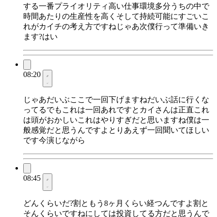
する一番プライオリティ高い仕事環境多分うちの中で
時間あたりの生産性を高くそして持続可能にすごいこ
れがカイチの考え方ですねじゃあ次僕行って準備いき
ます?はい
08:20
じゃあだいぶここで一回下げますねだいぶ話に行くな
ってるでもこれは一回あれですとカイさんは正直これ
は頭がおかしいこれはやりすぎだと思いますね僕は一
般感覚だと思うんですよとりあえず一回聞いてほしい
です今演じながら
08:45
どんくらいだ?割ともう8ヶ月くらい経つんですよ割と
そんくらいですねにしては投資してる方だと思うんで