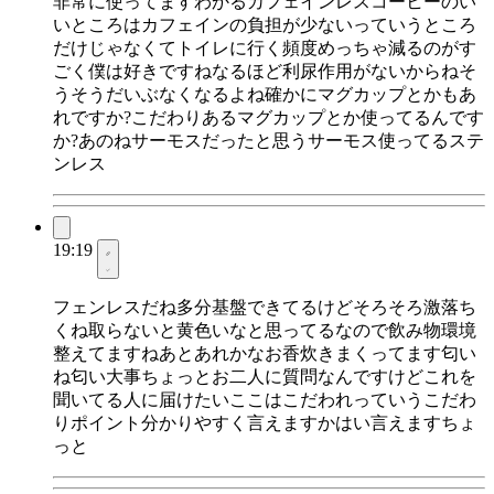
非常に使ってますわかるカフェインレスコーヒーのい
いところはカフェインの負担が少ないっていうところ
だけじゃなくてトイレに行く頻度めっちゃ減るのがす
ごく僕は好きですねなるほど利尿作用がないからねそ
うそうだいぶなくなるよね確かにマグカップとかもあ
れですか?こだわりあるマグカップとか使ってるんです
か?あのねサーモスだったと思うサーモス使ってるステ
ンレス
19:19
フェンレスだね多分基盤できてるけどそろそろ激落ち
くね取らないと黄色いなと思ってるなので飲み物環境
整えてますねあとあれかなお香炊きまくってます匂い
ね匂い大事ちょっとお二人に質問なんですけどこれを
聞いてる人に届けたいここはこだわれっていうこだわ
りポイント分かりやすく言えますかはい言えますちょ
っと