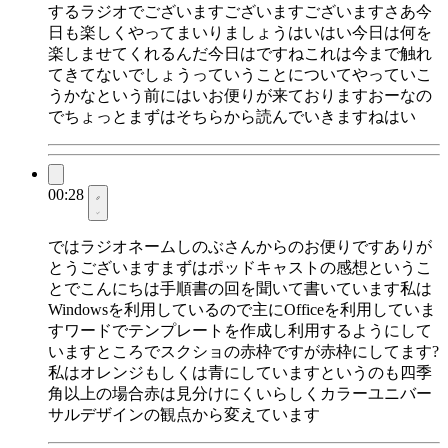
するラジオでございますございますございますさあ今
日も楽しくやってまいりましょうはいはい今日は何を
楽しませてくれるんだ今日はですねこれは今まで触れ
てきてないでしょうっていうことについてやっていこ
うかなという前にはいお便りが来ておりますおーなの
でちょっとまずはそちらから読んでいきますねはい
00:28
ではラジオネームしのぶさんからのお便りですありが
とうございますまずはポッドキャストの感想というこ
とでこんにちは手順書の回を聞いて書いています私は
Windowsを利用しているので主にOfficeを利用していま
すワードでテンプレートを作成し利用するようにして
いますところでスクショの赤枠ですが赤枠にしてます?
私はオレンジもしくは青にしていますというのも四季
角以上の場合赤は見分けにくいらしくカラーユニバー
サルデザインの観点から変えています