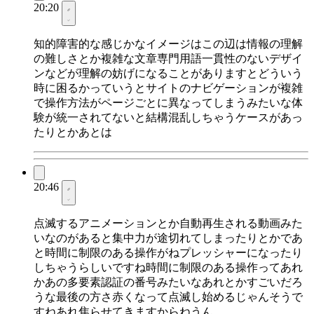
20:20
知的障害的な感じかなイメージはこの辺は情報の理解
の難しさとか複雑な文章専門用語一貫性のないデザイ
ンなどが理解の妨げになることがありますとどういう
時に困るかっていうとサイトのナビゲーションが複雑
で操作方法がページごとに異なってしまうみたいな体
験が統一されてないと結構混乱しちゃうケースがあっ
たりとかあとは
20:46
点滅するアニメーションとか自動再生される動画みた
いなのがあると集中力が途切れてしまったりとかであ
と時間に制限のある操作がねプレッシャーになったり
しちゃうらしいですね時間に制限のある操作ってあれ
かあの多要素認証の番号みたいなあれとかすごいだろ
うな最後の方さ赤くなって点滅し始めるじゃんそうで
すねあれ焦らせてきますからねうん