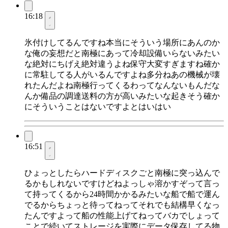
16:18
氷付けしてるんですね本当にそういう場所にあんのか
な俺の妄想だと南極にあって冷却設備いらないみたい
な絶対にちげえ絶対違うよね保守大変すぎますね確か
に常駐してる人がいるんですよね多分ねあの機械が壊
れたんだよね南極行ってくるわってなんないもんだな
んか備品の調達送料の方が高いみたいな起きそう確か
にそういうことはないですよとはいはい
16:51
ひょっとしたらハードディスクごと南極に突っ込んで
るかもしれないですけどねよっしゃ溶かすぞって言っ
て持ってくるから24時間かかるみたいな船で船で運ん
でるからちょっと待ってねってそれでも結構早くなっ
たんですよって船の性能上げてねってバカでしょって
ことで続いてストレージを実際にデータ保存してる物