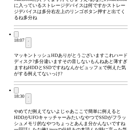
に入っているストレージデバイスは何ですかストレー
ジデバイスは多分右左上のリンゴボタン押すと出てく
るね多分ね
18:07
マッキントッシュHDありがとうございますこれハード
ディスク?多分違いますその音しないもんねあと薄すぎ
ますねHDDとSSDですねなんかビュッフェで例えた気
がする例えてないっけ?
18:30
やめてだ例えてないよじゃあここで簡単に例えると
HDDがUFOキャッチャーみたいなやつでSSDがフラッ
シュメモリ的なやつちょっとあんま分かんないですね
一回話したな俺Linuxの仕組みの本読んだ時に言った気