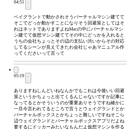
04:51
ベイグラントで動かされそうバーチャルマシン建てて
そこでどっか動かすことになりそう回避策としてはそ
れはネットでありますよねMacの中にバーチャルマシ
ン建てて仮想マシン建ててその中にどっかを入れると
うちの会社ちょっとその辺の支払い渋いからその対応
してるシーンが見えてきたわ会社じゃあマニュアル作
ってくださいって言って
05:19
ありますねしんどいねなんかでもこれは今後いい回避
策というかちょっと出てくるんじゃないですか記事に
なってるとかそういうのが重要ありそうですね確かに
一旦今言われてるところで言うとウェイグランドとか
バーチャルボックスとかちょっと難しいですねそこら
辺ウェイグランドとバーチャルボックスアプリだよね
要するにドッカーみたいなもんだよ仮想マシンを作る