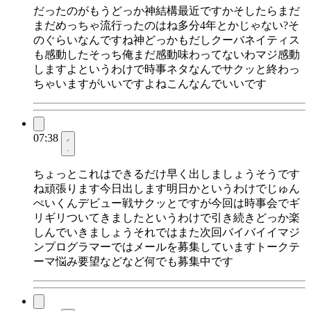
だったのがもうどっか神結構最近ですかそしたらまだ
まだめっちゃ流行ったのはね多分4年とかじゃない?そ
のぐらいなんですね神どっかもだしクーバネイティス
も感動したそっち俺まだ感動味わってないわマジ感動
しますよというわけで時事ネタなんでサクッと終わっ
ちゃいますがいいですよねこんなんでいいです
07:38
ちょっとこれはできるだけ早く出しましょうそうです
ね頑張ります今日出します明日かというわけでじゅん
ぺいくんデビュー戦サクッとですが今回は時事会でギ
リギリついてきましたというわけで引き続きどっか楽
しんでいきましょうそれではまた次回バイバイイマジ
ンプログラマーではメールを募集していますトークテ
ーマ悩み要望などなど何でも募集中です