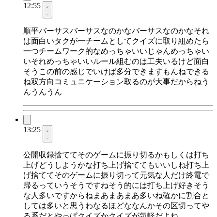
12:55
順平バーサスバーサスなのかなバーサスなのかなそれ
は面白いタクが一チームとしてクイズに取り組めたら
一つチームワーク的なめっちゃいいじゃんめっちゃい
いそれめっちゃいいルール組むのは工夫いるけど面白
そうこの前の感じでいけば多分できますもんねできる
ね双方向コミュニケーション取るのが大事だからねう
んうんうん
13:25
公開収録捨ててそのゲームに振り切るかもしくは打ち
上げどうしようかな打ち上げ捨ててもいいしね打ち上
げ捨ててそのゲームに振り切って元気な人だけ終電で
帰るっていうそうですねそう的には打ち上げ好きそう
な人多いですからねまあまあまあ多いね確かに割合と
しては多いと思うわなるほどななんかその区切ってや
る系だとやっぱクイズかクイズが気軽だよね