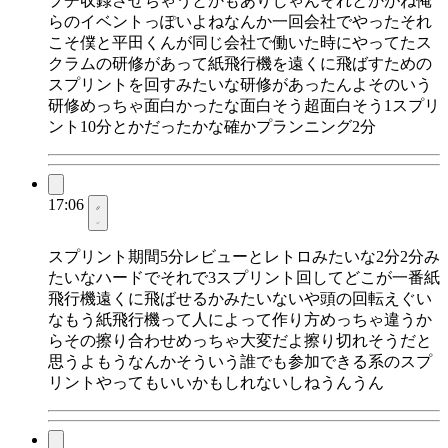
プチ収録させちゃうとかもありじゃんそれとかがね俺
らのイベントっぽいよねなんか一回会社でやったそれ
こそ僕と平田くんが同じ会社で働いた時にやってたス
クラムの研修があって紙飛行機を遠くに飛ばすための
スプリントを回すみたいな研修があったんよそのいう
研修めっちゃ面白かったな面白そう超面白そう1スプリ
ント10分とかだったかな確かプランニング2分
17:06
スプリント期間5分レビューとレトロみたいな2分2分み
たいなハードでそれで3スプリント回してどこが一番紙
飛行機遠くに飛ばせるかみたいないや頭の回転えぐい
なもう紙飛行機って人によって作り方めっちゃ違うか
らその擦り合わせめっちゃ大変だよ擦り切れそうだと
思うよもうなんかそういう誰でも参加できる系のスプ
リントやってもいいかもしれないしねうんうん