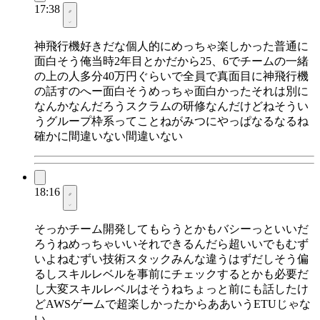
17:38
神飛行機好きだな個人的にめっちゃ楽しかった普通に
面白そう俺当時2年目とかだから25、6でチームの一緒
の上の人多分40万円ぐらいで全員で真面目に神飛行機
の話すのへー面白そうめっちゃ面白かったそれは別に
なんかなんだろうスクラムの研修なんだけどねそうい
うグループ枠系ってことねがみつにやっぱなるなるね
確かに間違いない間違いない
18:16
そっかチーム開発してもらうとかもバシーっといいだ
ろうねめっちゃいいそれできるんだら超いいでもむず
いよねむずい技術スタックみんな違うはずだしそう偏
るしスキルレベルを事前にチェックするとかも必要だ
し大変スキルレベルはそうねちょっと前にも話したけ
どAWSゲームで超楽しかったからああいうETUじゃな
い