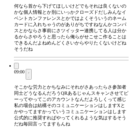
何なら首から下げてほしいけどでもそれは良くないの
かな個人情報とか別にいっかクローズドだしみんなイ
ベントカンファレンスとかではよくそういうのネーム
カードに入れちゃうのがありがちですねなんかコンパ
スとかならさ事前にさツイッター連携してる人は分か
るからさやろうと思ったら俺らがせこせこ作ることは
できるんだよねめんどくさいからやりたくないけどね
そうだね
09:00
そこかな労力とかちなみにそれがさあったらさ参加者
同士どうなるんだろうQRあるじゃんスキャンさせてピ
ーってやってこのアカウントなんだよろしくって感じ
私の場合は結構そのコミュニケーションはしますXと
かやってますかっていうコミュニケーションはします
公式的に推奨すればやってくれるような気はするそう
だね毎回言ってますもんね