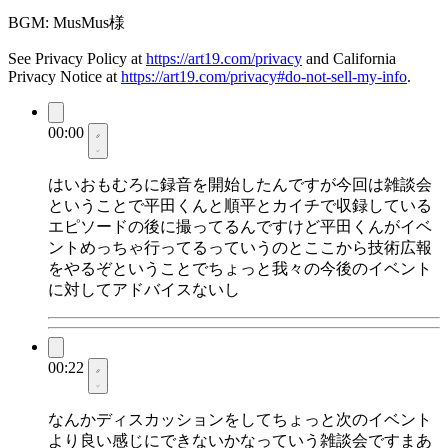
BGM: MusMus様
See Privacy Policy at
https://art19.com/privacy
and California
Privacy Notice at
https://art19.com/privacy#do-not-sell-my-info
.
00:00
はいおもむろに録音を開始したんですが今回は雑談会
ということで平田くんと順平とカイチで収録している
エピソードの後に撮ってるんですけど平田くんがイベ
ントめっちゃ行ってるっていうのとここから技術広報
をやるぞということでちょっと我々の今後のイベント
に対してアドバイスないし
00:22
なんかディスカッションをしてちょっと次のイベント
より良い感じにできないかなっていう雑談会ですまあ