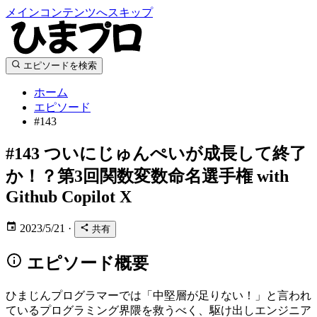
メインコンテンツへスキップ
エピソードを検索
ホーム
エピソード
#143
#143
ついにじゅんぺいが成長して終了
か！？第3回関数変数命名選手権 with
Github Copilot X
2023/5/21
·
共有
エピソード概要
ひまじんプログラマーでは「中堅層が足りない！」と言われ
ているプログラミング界隈を救うべく、駆け出しエンジニア