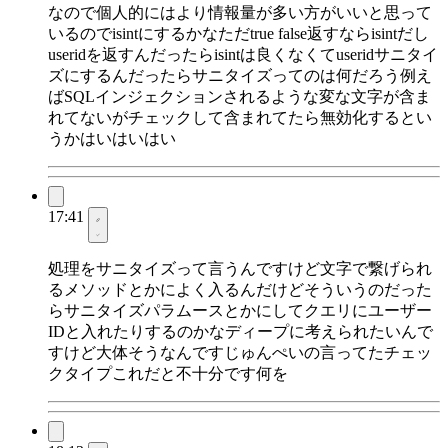
なので個人的にはより情報量が多い方がいいと思って
いるのでisintにするかなただtrue false返すならisintだし
useridを返すんだったらisintは良くなくてuseridサニタイ
ズにするんだったらサニタイズってのは何だろう例え
ばSQLインジェクションされるような変な文字が含ま
れてないがチェックして含まれてたら無効化するとい
うかはいはいはい
17:41
処理をサニタイズって言うんですけど文字で繋げられ
るメソッドとかによく入るんだけどそういうのだった
らサニタイズパラムースとかにしてクエリにユーザー
IDと入れたりするのかなディープに考えられたいんで
すけど大体そうなんですじゅんぺいの言ってたチェッ
クタイプこれだと不十分です何を