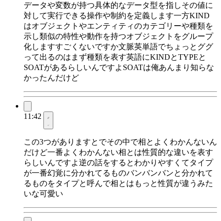
データや変数が持つ具体的なデータ型を指しその値に
対して実行できる操作や制約を定義します一方KIND
はオブジェクトやエンティティのカテゴリーや種類を
示し類似の特性や動作を持つオブジェクトをグループ
化しますすごくないですか文脈英単語でちょっとググ
って出るのはまず種類を表す英語にKINDとTYPEと
SOATがあるらしいんですよSOATは俺あんまり知らな
かったんだけど
11:42
この3つがありますとでその中で相とよくわかんないん
だけど一番よくわかんない相とは性質的な違いを表す
らしいんですよ逆の話をするとわかりやすくてタイプ
が一番幻覚に分かれてるものバンバンバンと分かれて
るものをタイプと呼んで相とはもっと性質が違うみた
いな可愛い