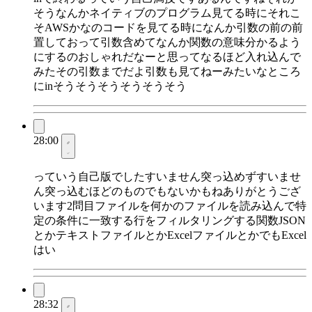
そうなんかネイティブのプログラム見てる時にそれこ
そAWSかなのコードを見てる時になんか引数の前の前
置しておって引数含めてなんか関数の意味分かるよう
にするのおしゃれだなーと思ってなるほど入れ込んで
みたその引数までだよ引数も見てねーみたいなところ
にinそうそうそうそうそうそう
28:00
っていう自己版でしたすいません突っ込めずすいませ
ん突っ込むほどのものでもないかもねありがとうござ
います2問目ファイルを何かのファイルを読み込んで特
定の条件に一致する行をフィルタリングする関数JSON
とかテキストファイルとかExcelファイルとかでもExcel
はい
28:32