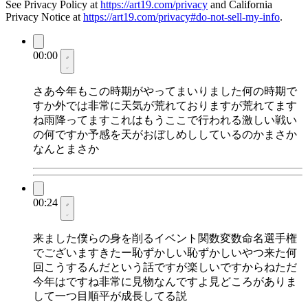
See Privacy Policy at
https://art19.com/privacy
and California
Privacy Notice at
https://art19.com/privacy#do-not-sell-my-info
.
00:00
さあ今年もこの時期がやってまいりました何の時期で
すか外では非常に天気が荒れておりますが荒れてます
ね雨降ってますこれはもうここで行われる激しい戦い
の何ですか予感を天がおぼしめししているのかまさか
なんとまさか
00:24
来ました僕らの身を削るイベント関数変数命名選手権
でございますきたー恥ずかしい恥ずかしいやつ来た何
回こうするんだという話ですが楽しいですからねただ
今年はですね非常に見物なんですよ見どころがありま
して一つ目順平が成長してる説