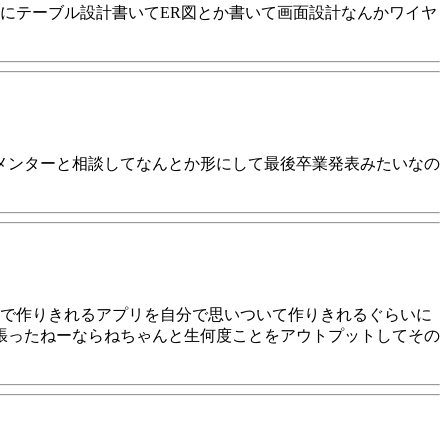
にテーブル設計書いてER図とか書いて画面設計なんかワイヤ
メンターと相談してなんとか形にして最後卒業発表みたいなの
半で作りきれるアプリを自分で思いついて作りきれるぐらいに
張ったねーならねちゃんと生何度ことをアウトプットしてその