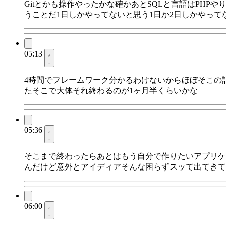
Gitとかも操作やったかな確かあとSQLと言語はPH
うことだ1日しかやってないと思う1日か2日しかやって
05:13
4時間でフレームワーク分かるわけないからほぼそこの記
たそこで大体それ終わるのが1ヶ月半くらいかな
05:36
そこまで終わったらあとはもう自分で作りたいアプリケ
んだけど意外とアイディアそんな困らずスッて出てきて
06:00