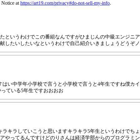
 Notice at
https://art19.com/privacy#do-not-sell-my-info
.
たというわけでこの番組なんですがひまじんの中級エンジニア
献したいしたいなというわけで自己紹介いきましょうどうぞノ
はい中学年小学校で言うと小学校で言うと4年生ですね僕カイチで
やっている5年生ですおおおお
キラキラしていこうと思いますキラキラ5年生というわけでち
アやってるんですけどのりさんは経済学部からのプログラミン