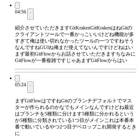
04:56
紹介させていただきますGitKrakenGitKrakenはねGitの
クライアントツールで一番かっこいいけどね機能が多
すぎて俺は使い切れなかったツールの一つですねそう
なんですねGUIね俺まだ使えてないんですけどねはい
まず最初GitFlowからお話させていただきますちなみに
GitFlowが一番複雑ですじゃあまずGitFlowからはい
05:24
まずGitFlowはですねGitのブランチデフォルトでマス
ターが作られるのかなでもメインなんですけどね最近
はブランチを5種類に分けます5種類に分かれるという
か5種類に分類されている1つ目がメインこれは本番本
番で動いているやつ2つ目デベロップこれ開発するとき
に