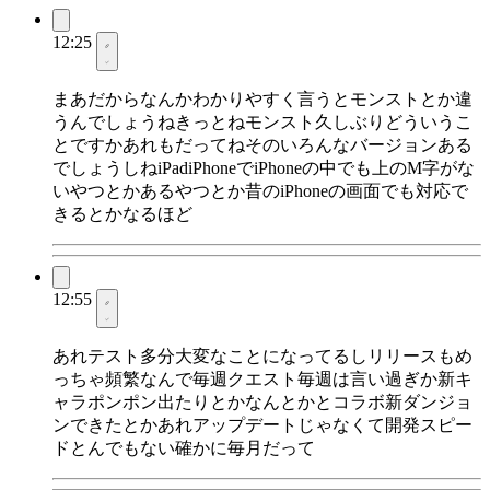
12:25
まあだからなんかわかりやすく言うとモンストとか違
うんでしょうねきっとねモンスト久しぶりどういうこ
とですかあれもだってねそのいろんなバージョンある
でしょうしねiPadiPhoneでiPhoneの中でも上のM字がな
いやつとかあるやつとか昔のiPhoneの画面でも対応で
きるとかなるほど
12:55
あれテスト多分大変なことになってるしリリースもめ
っちゃ頻繁なんで毎週クエスト毎週は言い過ぎか新キ
ャラポンポン出たりとかなんとかとコラボ新ダンジョ
ンできたとかあれアップデートじゃなくて開発スピー
ドとんでもない確かに毎月だって