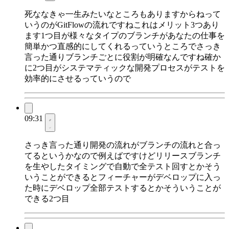
死ななきゃ一生みたいなところもありますからねって
いうのがGitFlowの流れですねこれはメリット3つあり
ます1つ目が様々なタイプのブランチがあなたの仕事を
簡単かつ直感的にしてくれるっていうところでさっき
言った通りブランチごとに役割が明確なんですね確か
に2つ目がシステマティックな開発プロセスがテストを
効率的にさせるっていうので
09:31
さっき言った通り開発の流れがブランチの流れと合っ
てるというかなので例えばですけどリリースブランチ
を生やしたタイミングで自動で全テスト回すとかそう
いうことができるとフィーチャーがデベロップに入っ
た時にデベロップ全部テストするとかそういうことが
できる2つ目