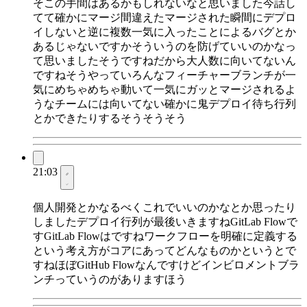
そこの手間はあるかもしれないなと思いました今話し
てて確かにマージ間違えたマージされた瞬間にデプロ
イしないと逆に複数一気に入ったことによるバグとか
あるじゃないですかそういうのを防げていいのかなっ
て思いましたそうですねだから大人数に向いてないん
ですねそうやっていろんなフィーチャーブランチが一
気にめちゃめちゃ動いて一気にガッとマージされるよ
うなチームには向いてない確かに鬼デプロイ待ち行列
とかできたりするそうそうそう
21:03
個人開発とかなるべくこれでいいのかなとか思ったり
しましたデプロイ行列が最後いきますねGitLab Flowで
すGitLab Flowはですねワークフローを明確に定義する
という考え方がコアにあってどんなものかというとで
すねほぼGitHub Flowなんですけどインビロメントブラ
ンチっていうのがありますほう