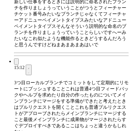
新しい仕事をするときには説明的に命名されたブラン
チを作りましょうっていうことがつうとフィーチャー
チケット番号みたいなブランチじゃなくてフィーチャ
ーアドニューペイメントタイプスみたいなアドニュー
ペイメントタイプスそんなそういう説明的な命名のブ
ランチを作りましょうっていうことらしいですへーみ
たいなこれ似たような機能作るときどうするんだろう
と思うんですけどねまあまあまあはいで
15:12
3つ目ローカルブランチでコミットをして定期的にリモ
ートにプッシュすることこれは普通4つ目フィードバッ
クやヘルプを求めたり自分の作ったものについてメイ
ンブランチにマージをする準備ができたと考えたとき
はプルリクエストを開くことこれも普通プルリクエス
トがアプローブされたらメインブランチにマージする
こと最後メインブランチに成果物がマージされたらす
ぐデプロイすべきであるここはちょっと違うかもしれ