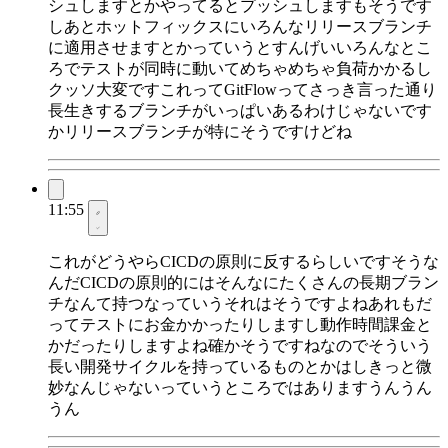
シュしますとかやってるとプッシュしますもそうです
しあとホットフィックスにいろんなリリースブランチ
に適用させますとかっていうとすんげいいろんなとこ
ろでテストが同時に動いてめちゃめちゃ負荷かかるし
クッソ大変ですこれってGitFlowってさっき言った通り
長生きするブランチがいっぱいあるわけじゃないです
かリリースブランチが特にそうですけどね
11:55
これがどうやらCICDの原則に反するらしいですそうな
んだCICDの原則的にはそんなにたくさんの長期ブラン
チなんて持つなっていうそれはそうですよねあれもだ
ってテストにお金かかったりしますし動作時間課金と
かだったりしますよね確かそうですねなのでそういう
長い開発サイクルを持っているものとかはしきっと微
妙なんじゃないっていうところではありますうんうん
うん