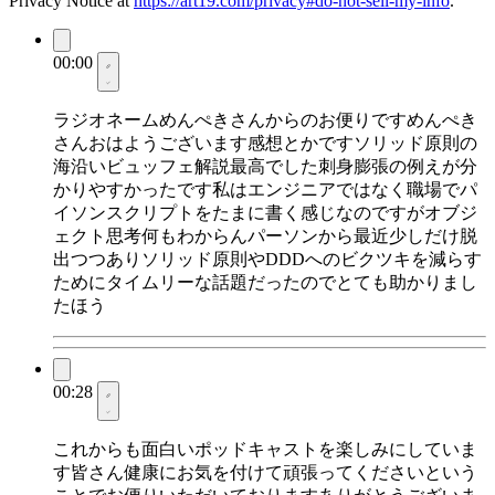
Privacy Notice at
https://art19.com/privacy#do-not-sell-my-info
.
00:00
ラジオネームめんぺきさんからのお便りですめんぺき
さんおはようございます感想とかですソリッド原則の
海沿いビュッフェ解説最高でした刺身膨張の例えが分
かりやすかったです私はエンジニアではなく職場でパ
イソンスクリプトをたまに書く感じなのですがオブジ
ェクト思考何もわからんパーソンから最近少しだけ脱
出つつありソリッド原則やDDDへのビクツキを減らす
ためにタイムリーな話題だったのでとても助かりまし
たほう
00:28
これからも面白いポッドキャストを楽しみにしていま
す皆さん健康にお気を付けて頑張ってくださいという