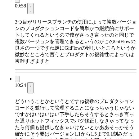
09:58
3つ目がリリースブランチの使用によって複数バージョ
ンのプロダクションコードを簡単かつ継続的にサポー
トしてくれるというので僕がさっき言ったのと同じで
複数バージョンを管理できるというのがこのGitFlowの
良さの一つですね逆にGitFlowの難しいところというか
微妙なところで言うとプロダクトの複雑性によっては
複雑すぎますと
10:24
どういうことかというとですね複数のプロダクション
コードを並行して管理することになっちゃうじゃない
ですかはいはいはい下手したらそうするとさっき言っ
た通りホットフィックスでバグ修正しなきゃってなっ
たら何個も提供しなきゃいけないとかああそっかそう
確かにそう要はバージョン1.1から1.5まで0.1刻みだっ