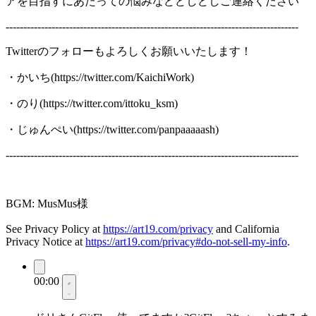
アを目指すにあたっての悩みなどどしどしご連絡ください
-----------------------------------------------------------------------------------
Twitterのフォローもよろしくお願いいたします！
・かいち(https://twitter.com/KaichiWork)
・のり(https://twitter.com/ittoku_ksm)
・じゅんぺい(https://twitter.com/panpaaaaash)
-----------------------------------------------------------------------------------
BGM: MusMus様
See Privacy Policy at
https://art19.com/privacy
and California
Privacy Notice at
https://art19.com/privacy#do-not-sell-my-info
.
00:00