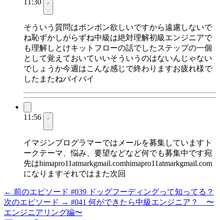
11:30
そういう質問はボンボン欲しいですから遠慮しないで
ね恥ずかしがらずね中級は絶対理解初級エンジニアで
も理解しとけキットフローの話でしたステップの一個
として覚えておいていいそういうのはないんじゃない
でしょうか今週はこんな感じで終わりますお疲れ様で
したまたねバイバイ
11:56
イマジンプログラマーではメールを募集していますト
ークテーマ、悩み、要望などなど何でも募集中です宛
先はhimapro11atmarkgmail.comhimapro11atmarkgmail.com
になりますそれではまた次回
← 前のエピソード
#039
ドッグフーディングって知ってる？
次のエピソード →
#041
何ができたら中級エンジニア？ 〜
エンジニアリング編〜