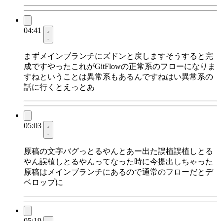
04:41
まずメインブランチにズドンと戻しますそうすると完
成ですやったこれがGitFlowの正常系のフローになりま
すねということは異常系もあるんですねはい異常系の
話に行くとえっとあ
05:03
原稿の文字バグっとるやんとあー出た誤植誤植しとる
やん誤植しとるやんってなった時に今提出しちゃった
原稿はメインブランチにあるので通常のフローだとデ
ベロップに
05:19