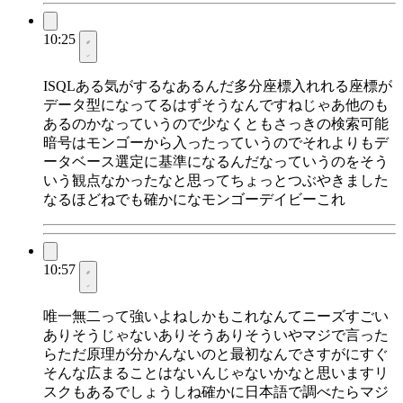
10:25
ISQLある気がするなあるんだ多分座標入れれる座標が
データ型になってるはずそうなんですねじゃあ他のも
あるのかなっていうので少なくともさっきの検索可能
暗号はモンゴーから入ったっていうのでそれよりもデ
ータベース選定に基準になるんだなっていうのをそう
いう観点なかったなと思ってちょっとつぶやきました
なるほどねでも確かになモンゴーデイビーこれ
10:57
唯一無二って強いよねしかもこれなんてニーズすごい
ありそうじゃないありそうありそういやマジで言った
らただ原理が分かんないのと最初なんでさすがにすぐ
そんな広まることはないんじゃないかなと思いますリ
スクもあるでしょうしね確かに日本語で調べたらマジ