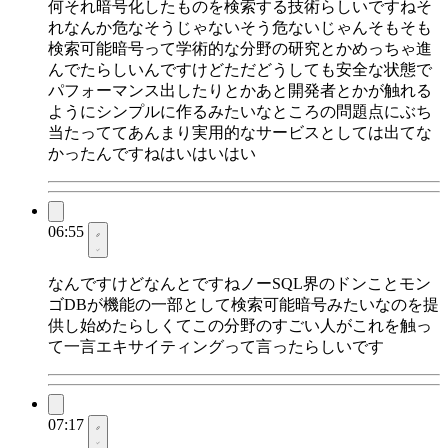
何それ暗号化したものを検索する技術らしいですねそ
れなんか危なそうじゃないそう危ないじゃんそもそも
検索可能暗号って学術的な分野の研究とかめっちゃ進
んでたらしいんですけどただどうしても安全な状態で
パフォーマンス出したりとかあと開発者とかが触れる
ようにシンプルに作るみたいなところの問題点にぶち
当たっててあんまり実用的なサービスとしては出てな
かったんですねはいはいはい
06:55
なんですけどなんとですねノーSQL界のドンことモン
ゴDBが機能の一部として検索可能暗号みたいなのを提
供し始めたらしくてこの分野のすごい人がこれを触っ
て一言エキサイティングって言ったらしいです
07:17