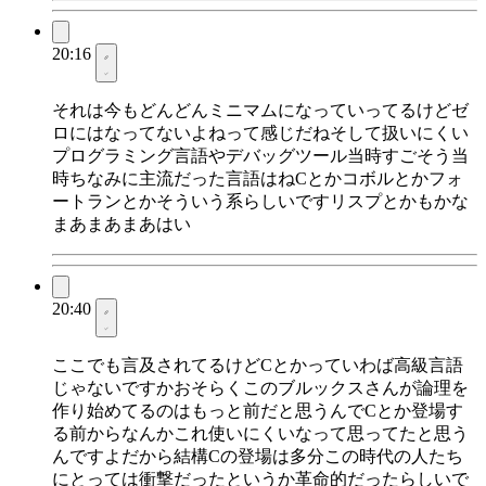
20:16
それは今もどんどんミニマムになっていってるけどゼ
ロにはなってないよねって感じだねそして扱いにくい
プログラミング言語やデバッグツール当時すごそう当
時ちなみに主流だった言語はねCとかコボルとかフォ
ートランとかそういう系らしいですリスプとかもかな
まあまあまあはい
20:40
ここでも言及されてるけどCとかっていわば高級言語
じゃないですかおそらくこのブルックスさんが論理を
作り始めてるのはもっと前だと思うんでCとか登場す
る前からなんかこれ使いにくいなって思ってたと思う
んですよだから結構Cの登場は多分この時代の人たち
にとっては衝撃だったというか革命的だったらしいで