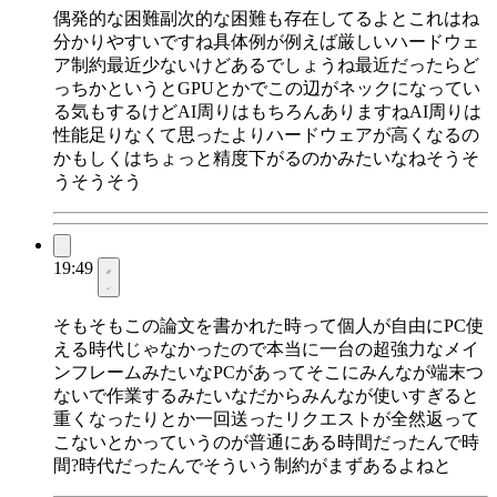
偶発的な困難副次的な困難も存在してるよとこれはね
分かりやすいですね具体例が例えば厳しいハードウェ
ア制約最近少ないけどあるでしょうね最近だったらど
っちかというとGPUとかでこの辺がネックになってい
る気もするけどAI周りはもちろんありますねAI周りは
性能足りなくて思ったよりハードウェアが高くなるの
かもしくはちょっと精度下がるのかみたいなねそうそ
うそうそう
19:49
そもそもこの論文を書かれた時って個人が自由にPC使
える時代じゃなかったので本当に一台の超強力なメイ
ンフレームみたいなPCがあってそこにみんなが端末つ
ないで作業するみたいなだからみんなが使いすぎると
重くなったりとか一回送ったリクエストが全然返って
こないとかっていうのが普通にある時間だったんで時
間?時代だったんでそういう制約がまずあるよねと