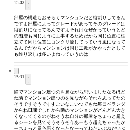
15:02
部屋の構造もおそらくマンションだと縦割りしてるん
ですよ部屋によってグレードがあってそのグレードは
縦割りになってるんですよそれはなぜかっていうとど
の階層も同じように工事するためだから同じ位置に柱
立てて同じ位置にコンクリ流してっていう風になって
るんでだからマンションは同じ工数がかかったとして
も繰り返しは多いよねっていうのは
15:31
隣でマンション建つのを見ながら思いましたなるほど
ね隣でマンション建つのを見ながらそれを思ってたの
そうですそうですすごいなこいつでもね毎日ベランダ
からね日課でしたから隣のマンションがどんどん大き
くなってくるのがねそうね自分の部屋をちょっと超え
るシーンを見てそうそうそうあーもう超えちゃったか
ーちょっと景色悪くなったなーってねだいぶねだいぶ