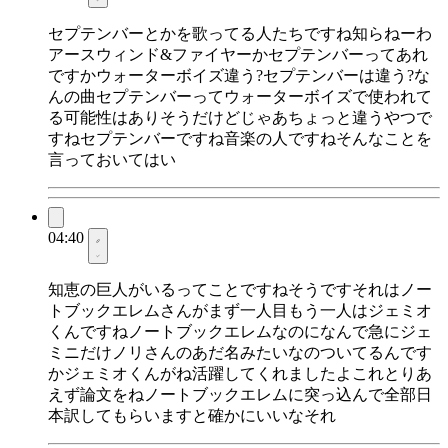
セプテンバーとかを歌ってる人たちですね知らねーわ
アースウィンド&ファイヤーかセプテンバーってあれ
ですかウォーターボイズ違う?セプテンバーは違う?な
んの曲セプテンバーってウォーターボイズで使われて
る可能性はありそうだけどじゃあちょっと違うやつで
すねセプテンバーですね音楽の人ですねそんなことを
言っておいてはい
04:40
知恵の巨人がいるってことですねそうですそれはノー
トブックエレムさんがまず一人目もう一人はジェミオ
くんですねノートブックエレムなのになんで急にジェ
ミニだけノリさんのあだ名みたいなのついてるんです
かジェミオくんがね活躍してくれましたよこれとりあ
えず論文をねノートブックエレムに突っ込んで全部日
本訳してもらいますと確かにいいなそれ