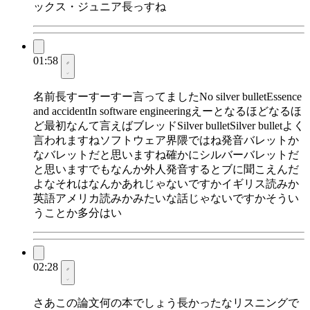
ックス・ジュニア長っすね
01:58
名前長すーすーすー言ってましたNo silver bulletEssence
and accidentIn software engineeringえーとなるほどなるほ
ど最初なんて言えばブレッドSilver bulletSilver bulletよく
言われますねソフトウェア界隈ではね発音バレットか
なバレットだと思いますね確かにシルバーバレットだ
と思いますでもなんか外人発音するとブに聞こえんだ
よなそれはなんかあれじゃないですかイギリス読みか
英語アメリカ読みかみたいな話じゃないですかそうい
うことか多分はい
02:28
さあこの論文何の本でしょう長かったなリスニングで