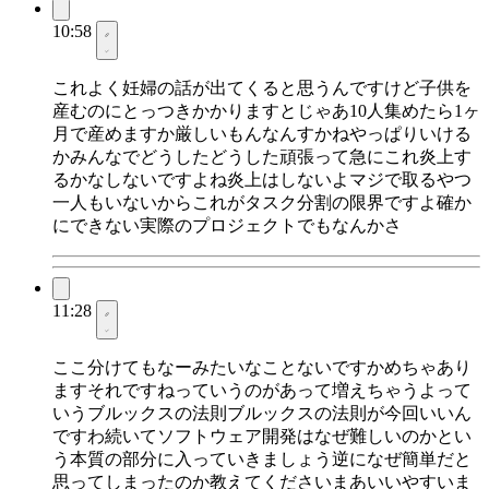
10:58
これよく妊婦の話が出てくると思うんですけど子供を
産むのにとっつきかかりますとじゃあ10人集めたら1ヶ
月で産めますか厳しいもんなんすかねやっぱりいける
かみんなでどうしたどうした頑張って急にこれ炎上す
るかなしないですよね炎上はしないよマジで取るやつ
一人もいないからこれがタスク分割の限界ですよ確か
にできない実際のプロジェクトでもなんかさ
11:28
ここ分けてもなーみたいなことないですかめちゃあり
ますそれですねっていうのがあって増えちゃうよって
いうブルックスの法則ブルックスの法則が今回いいん
ですわ続いてソフトウェア開発はなぜ難しいのかとい
う本質の部分に入っていきましょう逆になぜ簡単だと
思ってしまったのか教えてくださいまあいいやすいま