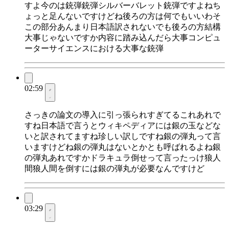
すよ今のは銃弾銃弾シルバーバレット銃弾ですよねち
ょっと足んないですけどね後ろの方は何でもいいわそ
この部分あんまり日本語訳されないでも後ろの方結構
大事じゃないですか内容に踏み込んだら大事コンピュ
ーターサイエンスにおける大事な銃弾
02:59
さっきの論文の導入に引っ張られすぎてるこれあれで
すね日本語で言うとウィキペディアには銀の玉などな
いと訳されてますね珍しい訳しですね銀の弾丸って言
いますけどね銀の弾丸はないとかとも呼ばれるよね銀
の弾丸あれですかドラキュラ倒せって言ったっけ狼人
間狼人間を倒すには銀の弾丸が必要なんですけど
03:29