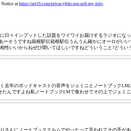
 Notice at
https://art19.com/privacy#do-not-sell-my-info
.
に日々インプットした話題をワイワイお届けするラジオになっ
け?あーそうですね箱根駅伝箱根駅伝うんうん確かにオーロがい
相性いいからねぜひ聞いてほしいですねどういうこと?どうい
く去年のポッドキャストの音声をジェミニとノートブックLM
せたんですよね私ノートブックLMで食わせてその上でジェミ
りさんにノートブックエルムでやったって言われてその手があ