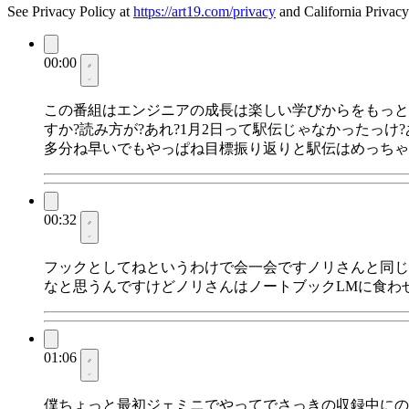
See Privacy Policy at
https://art19.com/privacy
and California Privacy
00:00
この番組はエンジニアの成長は楽しい学びからをもっと
すか?読み方が?あれ?1月2日って駅伝じゃなかったっ
多分ね早いでもやっぱね目標振り返りと駅伝はめっちゃ
00:32
フックとしてねというわけで会一会ですノリさんと同じ
なと思うんですけどノリさんはノートブックLMに食わ
01:06
僕ちょっと最初ジェミニでやってでさっきの収録中にの