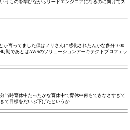
いうものを学びながらリードエンジニアになるのに向けてス
か言ってました僕はノリさんに感化されたんかな多分1000
時期であとはAWSのソリューションアーキテクトプロフェッ
多分当時育休中だったかな育休中で育休中何もできなさすぎて
すぎて目標をだいぶ下げたというか