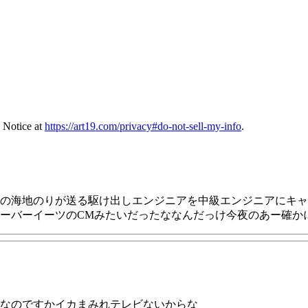
 Notice at
https://art19.com/privacy#do-not-sell-my-info
.
の海地のりが送る駆け出しエンジニアを中級エンジニアにキャ
ーバーイーツのCMみたいだったななんだっけ今夜のあー確か
なのですかイカまみれテレビないからな