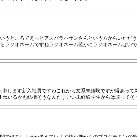
いうところでえっとアスパラハサンさんという方からいただき
らラジオネームですねラジオネーム確かにラジオネームはいで
んと申します新入社員ですねこれから文系未経験ですが縁あって
ですねいるかも結構そうなんだすごい未経験学生からは取ってそ
月間で何をしようか考えています幼少期からのプログラミング