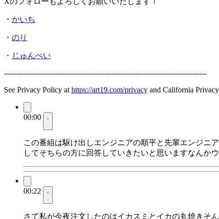
Xのフォローもよろしくお願いいたします！
・
かいち
・
のり
・
じゅんぺい
-----------------------------------------------------------------------------------
See Privacy Policy at
https://art19.com/privacy
and California Privacy
00:00
この番組は駆け出しエンジニアの順平と先輩エンジニア
してそちらの方に回答していきたいと思いますなんかウ
00:22
さて私が今夜注文したのはイカスミとイカの丸焼きそん