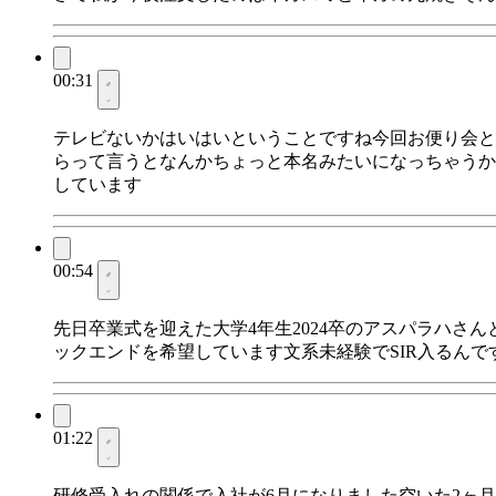
00:31
テレビないかはいはいということですね今回お便り会と
らって言うとなんかちょっと本名みたいになっちゃうか
しています
00:54
先日卒業式を迎えた大学4年生2024卒のアスパラハさ
ックエンドを希望しています文系未経験でSIR入るん
01:22
研修受入れの関係で入社が6月になりました空いた2ヶ