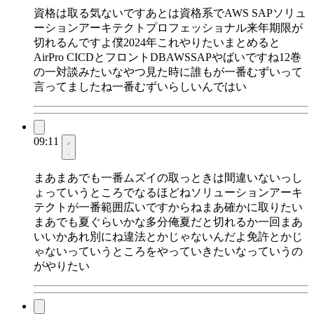
資格は取る気ないですあとは資格系でAWS SAPソリュ
ーションアーキテクトプロフェッショナル来年期限が
切れるんですよ僕2024年これやりたいまとめると
AirPro CICDとフロントDBAWSSAPやばいですね12巻
の一対談みたいなやつ見た時に誰もが一番むずいって
言ってましたね一番むずいらしいんではい
09:11
まあまあでも一番ムズイの取っときは間違いないっし
ょっていうところでなるほどねソリューションアーキ
テクトが一番範囲広いですからねまあ確かに取りたい
まあでも夏ぐらいかな多分俺夏だと切れるか一回まあ
いいかあれ別にね違法とかじゃないんだよ免許とかじ
ゃないっていうところをやっていきたいなっていうの
がやりたい