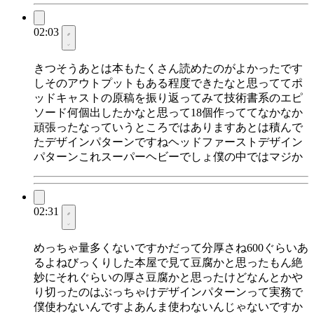
02:03
きつそうあとは本もたくさん読めたのがよかったです
しそのアウトプットもある程度できたなと思っててポ
ッドキャストの原稿を振り返ってみて技術書系のエピ
ソード何個出したかなと思って18個作っててなかなか
頑張ったなっていうところではありますあとは積んで
たデザインパターンですねヘッドファーストデザイン
パターンこれスーパーヘビーでしょ僕の中ではマジか
02:31
めっちゃ量多くないですかだって分厚さね600ぐらいあ
るよねびっくりした本屋で見て豆腐かと思ったもん絶
妙にそれぐらいの厚さ豆腐かと思ったけどなんとかや
り切ったのはぶっちゃけデザインパターンって実務で
僕使わないんですよあんま使わないんじゃないですか