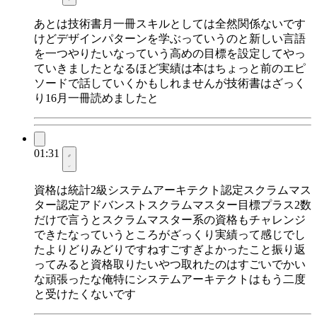
あとは技術書月一冊スキルとしては全然関係ないです
けどデザインパターンを学ぶっていうのと新しい言語
を一つやりたいなっていう高めの目標を設定してやっ
ていきましたとなるほど実績は本はちょっと前のエピ
ソードで話していくかもしれませんが技術書はざっく
り16月一冊読めましたと
01:31
資格は統計2級システムアーキテクト認定スクラムマス
ター認定アドバンストスクラムマスター目標プラス2数
だけで言うとスクラムマスター系の資格もチャレンジ
できたなっていうところがざっくり実績って感じでし
たよりどりみどりですねすごすぎよかったこと振り返
ってみると資格取りたいやつ取れたのはすごいでかい
な頑張ったな俺特にシステムアーキテクトはもう二度
と受けたくないです