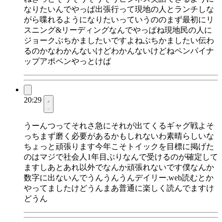
なりたいんでやっぱ出張行って現地の人とランチしな
がら喋れるようになりたいっていうののまず最初にリ
スニング&リーディングなんでやっぱね現地民の人に
ジョークぶちかましたいですよねぶちかましたい伝わ
るのかなわかんないけどわかんないけどねペンパイナ
ップアポペンやっとけば
20:29
うーんつってそれさ急にそれが出てくるギャグ戦よそ
っちまず磨く必要があるかもしれないわ素晴らしいな
ちょっと頑張ります今年こそトイックを目標に掲げた
のはマジで社会人1年目ぶりなんで受けるのが確定して
ますしあとあれ以外でなんか頑張れないです僕なんか
数字に出ないんでうんうんうんデイリー.web読むとか
やってましたけどうんまあ普通に楽しく読んでますけ
どうん