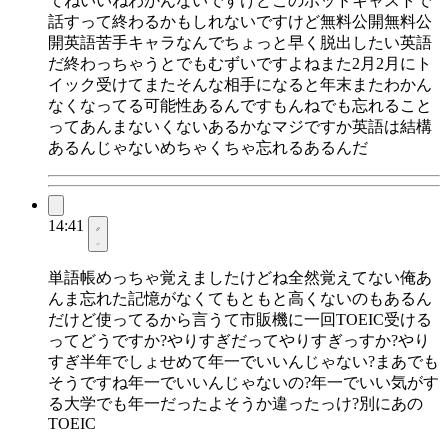
てねいいねわかんないですけどこのポッドキャストで
話すって終わるかもしれないですけど無料公開無料公
開英語苦手キャラなんでちょっと早く脱出したい英語
だ終わっちゃうとでもむずいですよねまた2月2月にト
イック受けてまたそんな相手になると年末またわかん
なくなってる可能性あるんですもんねでも忘れること
ってあんまないくないあるかなマジですか英語は結構
あるんじゃないめちゃくちゃ忘れるあるんだ
14:41
単語帳めっちゃ覚えましたけどね全然覚えてない俺あ
んま忘れた記憶がなくてもともと高くないのもあるん
だけど使ってるから言うて市販機に一回TOEIC受ける
ってどうですか?やりすぎだってやりすぎっすか?やり
すぎ半年でしょせめて年一でいいんじゃない?まあでも
そうですね年一でいいんじゃないの?年一でいい気がす
る大学でも年一だったよそうか違ったっけ?別にあの
TOEIC