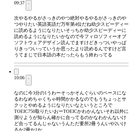
09:37
次やるやるがさっきのやつ絶対やるやるがさっきのや
つやりたい英語英語だ万年第4位だね幼少スピーディー
に読めるようになりたいそっちか幼少スピーディーに
読めるようになりたいかなので今フィロソフィーオブ
ソフトウェアデザイン読んでますけどきっついやっぱ
りきっついっていうか思ったより読めるんですけど言
うてまじで日本語の本だったらもう終わってる
10:06
なのに今3分の1うわーそっかそんぐらいのペースにな
るわなめちゃくちゃ時間かかるなのでもうちょっとサ
クッとやめるようになりたいなというところで
TOEIC750取りたいおーTOEICかわかんないそれ以外に
測りようが知らん確かに合ってるのかなわかんないけ
ど合ってるんじゃないうんただ要所2冊うんいや2いけ
るか2冊か1か