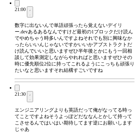
21:00
数字に出ないんで単語頑張ったら覚えないデイリ
ー.devあるあるなんですけど最初の1ブロックだけ読ん
でやめちゃう時多いんですよねそれでも別に興味なか
ったらいいんじゃないですかいいかアブストラクトだ
け読んでいいと思いますぜひ半年後とかにもう一回相
談して効果測定しながらやれればと思いますぜひその
時に優先順位2位に持ってこれるようにこっちも頑張り
たいなと思いますそれ結構すごいですね
21:30
エンジニアリングよりも英語だって俺がなってる時っ
てことですよねそうよっぽどだななんとかして持って
こさせるんではいはい期待してます逆にお願いします
じゃあ