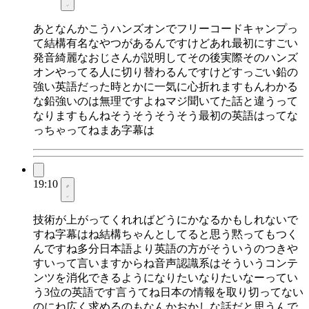
あとなんかこうハンズオンでフリーコードキャンプっ
て結構有名なやつがあるんですけどあれ最初にすごい
発音綺麗なおじさんが説明してその後実際そのハンズ
オンやってる人に切り替わるんですけどすっごい鉛の
強い英語だった時とかに一気に心折れますもんわかる
な鉛強いのは無理ですよねマジ聞いてた話と違うって
なりますもんねそうそうそうそう最初の英語はってな
っちゃってねまあ字幕は
19:10
技術が上がってくれればどうにかなるかもしれないで
すね字幕はね結構ちゃんとしてると思う黙ってもつく
んですね多分日本語より英語の方がそういうのつきや
すいって言いますからね音声認識系はそういうコンテ
ンツを消化できるようになりたいなりたいなーってい
う3位の英語です言うてね日本の情報を取り切ってない
のにね広く求めるのもなんかおかしな話だと思うんで