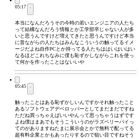
05:17
本当になんだろうその今時の若いエンジニアの人たち
って結構なんだろう情報とか工学部卒じゃない人が多
いと思うんですけど増えてきたと思うんですけど本当
に昔ながらの人たちはみんなこういうの触ってるイメ
ージだよね自作PCとか持ってる人たちははいはいはい
なるほどこれちなみに僕も恥ずかしながらこれを使っ
て何かを作ったことはないいや
05:45
触ったことはある恥ずかしいんですかそれ触ったこと
あるソフトウェアデベロッパーとしてまだまだですね
ただね買っちゃえばいいやんって思っちゃうはずです
よね僕はまあでもそうこういうのがラズベリーパイっ
てのがありますねたまに展示会とかで無料で配ってる
超有料企業とかもあったりするので狙い目ですねそう