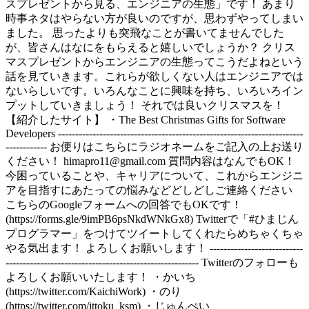
スプレゼントから見る、エンジニアの生態」です！ あまり
時事ネタはやらない方が良いのですが、思わずやってしまい
ました。 思ったよりも突飛なことが書いてませんでした
が、皆さんはなにをもらえると嬉しいでしょうか？ クリス
マスプレゼントからエンジニアの生態ってこうだよねという
話を見ていきます。これらが欲しくない人はエンジニアでは
ないらしいです。いろんなことに興味を持ち、いろいろイン
プットしていきましょう！ それでは良いクリスマスを！
【紹介したサイト】 ・The Best Christmas Gifts for Software
Developers -----------------------------------------------------------------------
------------ お便りはこちらにラジオネームをご記入の上お送り
ください！
himapro11@gmail.com
質問内容はなんでもOK！
今困っていることや、キャリアについて、これからエンジニ
アを目指すにあたっての悩みなどどしどしご連絡ください
こちらのGoogleフォームへの回答でもOKです！
(https://forms.gle/9imPB6psNkdWNkGx8) Twitterで「#ひまじん
プログラマー」をつけてツイートしてくれたらめちゃくちゃ
やる気出ます！ よろしくお願いします！ ---------------------------
-------------------------------------------------------- Twitterのフォローも
よろしくお願いいたします！ ・かいち
(https://twitter.com/KaichiWork) ・のり
(https://twitter.com/ittoku_ksm) ・じゅんぺい