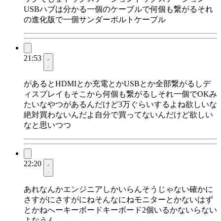
USBハブは分かる一個のケーブルで何個も繋がるそれ
の進化版で一個サンダーボルトケーブル
21:53
があるとHDMIとか充電とかUSBとか全部繋がるしデ
ィスプレイもそこから何個も繋がるしそれ一個でOKみ
たいなやつがあるんだけど3万ぐらいするよね欲しいな
絶対買わないんだよ自分で買ってないんだけど欲しい
なと思いつつ
22:20
あれなんかエンジニアしかいらんそうじゃない確かに
さすがにさすがにねそんなにねモニターとかないはず
とかねへーキーボードキーボード2個いるかないらない
よなうん