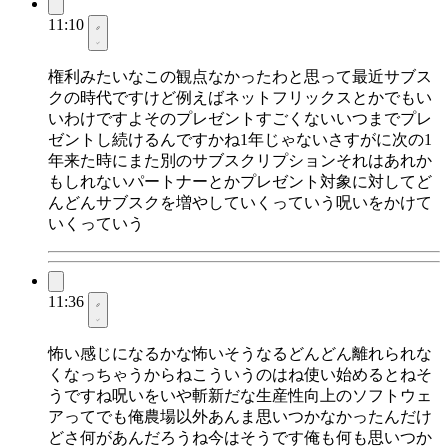
11:10
権利みたいなこの観点なかったわと思って最近サブス
クの時代ですけど例えばネットフリックスとかでもい
いわけですよそのプレゼントすごくないいつまでプレ
ゼントし続けるんですかね1年じゃないさすがに次の1
年来た時にまた別のサブスクリプションそれはあれか
もしれないパートナーとかプレゼント対象に対してど
んどんサブスクを増やしていくっていう呪いをかけて
いくっていう
11:36
怖い感じになるかな怖いそうなるどんどん離れられな
くなっちゃうからねこういうのはね使い始めるとねそ
うですね呪いをいや斬新だな生産性向上のソフトウェ
アってでも俺農場以外あんま思いつかなかったんだけ
どさ何があんだろうね今はそうです俺も何も思いつか