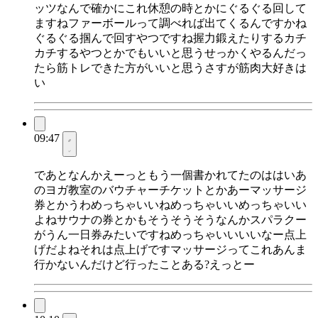
ッツなんで確かにこれ休憩の時とかにぐるぐる回して
ますねファーボールって調べれば出てくるんですかね
ぐるぐる掴んで回すやつですね握力鍛えたりするカチ
カチするやつとかでもいいと思うせっかくやるんだっ
たら筋トレできた方がいいと思うさすが筋肉大好きは
い
09:47
であとなんかえーっともう一個書かれてたのははいあ
のヨガ教室のバウチャーチケットとかあーマッサージ
券とかうわめっちゃいいねめっちゃいいめっちゃいい
よねサウナの券とかもそうそうそうなんかスパラクー
がうん一日券みたいですねめっちゃいいいいなー点上
げだよねそれは点上げですマッサージってこれあんま
行かないんだけど行ったことある?えっとー