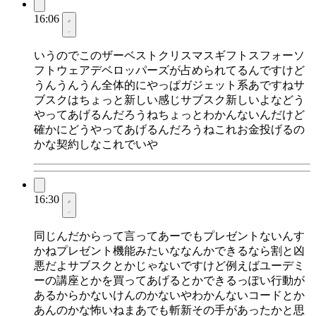
16:06
いうのでこのザーベストクリスマスギフトスフォーソ
フトウェアデベロッパーズが占められてるんですけど
うんうんうん全体的にやっぱガジェット系あですねサ
ブスクはちょっと新しい感じサブスク新しいよなどう
やってあげるんだろうねちょっとわかんないんだけど
確かにどうやってあげるんだろうねこれお金投げるの
かな契約しなこれでいや
16:30
同じんだからって言ってあーでもプレゼントないんす
かねプレゼント機能みたいななんかできるなら割と凶
悪だよサブスクとかじゃないですけど例えばユーデミ
ーの講座とかを買ってあげるとかできるっぽい行動が
あるからかないけんのかないやわかんないコードとか
あんのかな怖いねまあでも斬新その手があったかと思