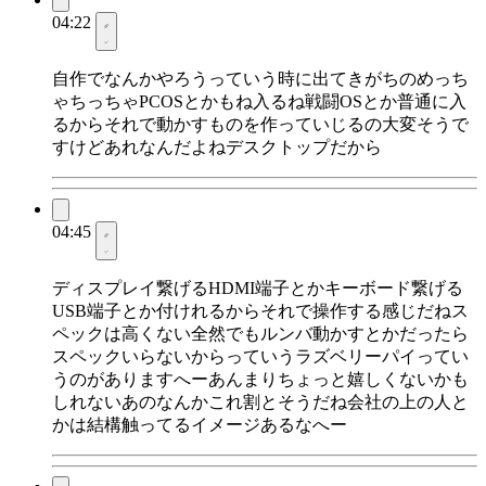
04:22
自作でなんかやろうっていう時に出てきがちのめっち
ゃちっちゃPCOSとかもね入るね戦闘OSとか普通に入
るからそれで動かすものを作っていじるの大変そうで
すけどあれなんだよねデスクトップだから
04:45
ディスプレイ繋げるHDMI端子とかキーボード繋げる
USB端子とか付けれるからそれで操作する感じだねス
ペックは高くない全然でもルンバ動かすとかだったら
スペックいらないからっていうラズベリーパイってい
うのがありますへーあんまりちょっと嬉しくないかも
しれないあのなんかこれ割とそうだね会社の上の人と
かは結構触ってるイメージあるなへー