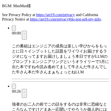
BGM: MusMus様
See Privacy Policy at
https://art19.com/privacy
and California
Privacy Notice at
https://art19.com/privacy#do-not-sell-my-info
.
00:00
この番組はエンジニアの成長は楽しい学びからをもっ
とに日々インプットした話題をワイワイお届けするラ
ジオになってますお届けしましょう本日ですがLLMの
プロンプトエンジニアリングというオライリーで5月に
出た本ですね今読み進めてまして牛さんだ牛さんでし
た牛さん本だ牛さんまぁちょっとねLLM
00:26
強者のお二人の前でこの話をするのは非常に恐縮なと
ころなんですけどまあ一応聞いてやろうか個人的には