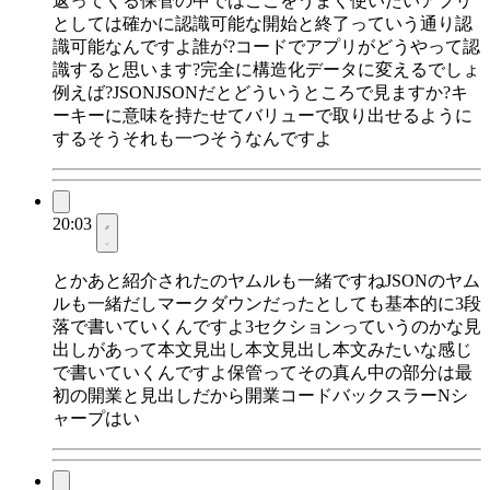
返ってくる保管の中ではここをうまく使いたいアプリ
としては確かに認識可能な開始と終了っていう通り認
識可能なんですよ誰が?コードでアプリがどうやって認
識すると思います?完全に構造化データに変えるでしょ
例えば?JSONJSONだとどういうところで見ますか?キ
ーキーに意味を持たせてバリューで取り出せるように
するそうそれも一つそうなんですよ
20:03
とかあと紹介されたのヤムルも一緒ですねJSONのヤム
ルも一緒だしマークダウンだったとしても基本的に3段
落で書いていくんですよ3セクションっていうのかな見
出しがあって本文見出し本文見出し本文みたいな感じ
で書いていくんですよ保管ってその真ん中の部分は最
初の開業と見出しだから開業コードバックスラーNシ
ャープはい