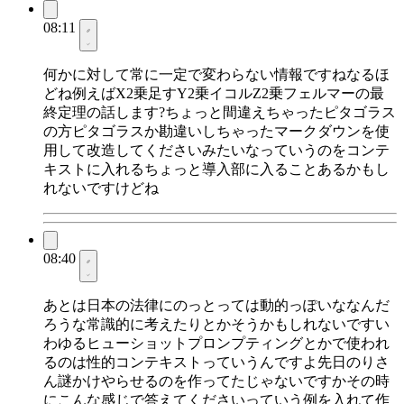
08:11
何かに対して常に一定で変わらない情報ですねなるほ
どね例えばX2乗足すY2乗イコルZ2乗フェルマーの最
終定理の話します?ちょっと間違えちゃったピタゴラス
の方ピタゴラスか勘違いしちゃったマークダウンを使
用して改造してくださいみたいなっていうのをコンテ
キストに入れるちょっと導入部に入ることあるかもし
れないですけどね
08:40
あとは日本の法律にのっとっては動的っぽいななんだ
ろうな常識的に考えたりとかそうかもしれないですい
わゆるヒューショットプロンプティングとかで使われ
るのは性的コンテキストっていうんですよ先日のりさ
ん謎かけやらせるのを作ってたじゃないですかその時
にこんな感じで答えてくださいっていう例を入れて作