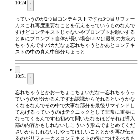
10:24
っていうのが2つ目コンテキストですね3つ目リフォー
カスこれ再度重要なことを伝えるっていうものなんで
すけどコンテキストじゃないやプロンプトお願いする
ときにプロンプト自体が長い場合LLMは最初の方忘れ
ちゃうんですバカだなぁ忘れちゃうとかあとコンテキ
ストの中の真ん中部分ちょっと
10:51
忘れちゃうとかおーちょこちょいだなー忘れちゃうっ
ていうのが分かるんですね認識からそれるというかな
くなるなんでその中で大事な部分を最後リマインドし
てあげるっていうのはテクニックとして非常に重要に
なってくるんですね初めて聞いたなるほどそれは導入
部の内容かもしれないしこういう形式でまとめてくだ
さいかもしれないしやってほしいこととかを再び伝え
るのがリフォーカスコンテキストの後につけるべきも