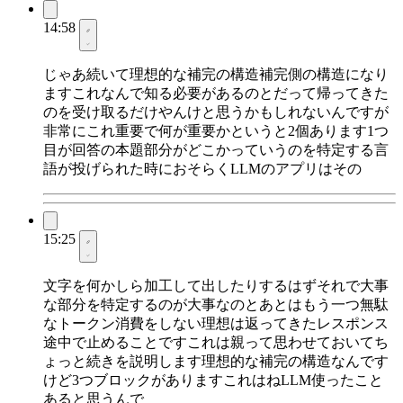
14:58
じゃあ続いて理想的な補完の構造補完側の構造になり
ますこれなんで知る必要があるのとだって帰ってきた
のを受け取るだけやんけと思うかもしれないんですが
非常にこれ重要で何が重要かというと2個あります1つ
目が回答の本題部分がどこかっていうのを特定する言
語が投げられた時におそらくLLMのアプリはその
15:25
文字を何かしら加工して出したりするはずそれで大事
な部分を特定するのが大事なのとあとはもう一つ無駄
なトークン消費をしない理想は返ってきたレスポンス
途中で止めることですこれは親って思わせておいてち
ょっと続きを説明します理想的な補完の構造なんです
けど3つブロックがありますこれはねLLM使ったこと
あると思うんで