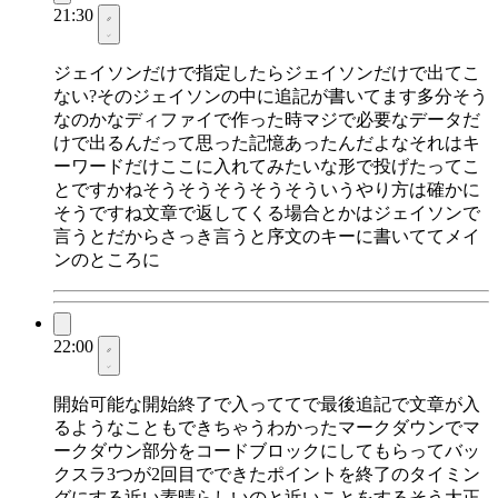
21:30
ジェイソンだけで指定したらジェイソンだけで出てこ
ない?そのジェイソンの中に追記が書いてます多分そう
なのかなディファイで作った時マジで必要なデータだ
けで出るんだって思った記憶あったんだよなそれはキ
ーワードだけここに入れてみたいな形で投げたってこ
とですかねそうそうそうそうそういうやり方は確かに
そうですね文章で返してくる場合とかはジェイソンで
言うとだからさっき言うと序文のキーに書いててメイ
ンのところに
22:00
開始可能な開始終了で入っててで最後追記で文章が入
るようなこともできちゃうわかったマークダウンでマ
ークダウン部分をコードブロックにしてもらってバッ
クスラ3つが2回目でできたポイントを終了のタイミン
グにする近い素晴らしいのと近いことをするそう大正