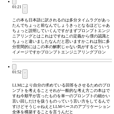
01:21
この本も日本語に訳されるのは多分タイムラグがあっ
たんでちょっと前なんでしょうきっとなるほどじゃあ
ちょっと説明していくんですがまずプロンプトエンジ
ニアリングとはこれはですねこの定義から僕の認識と
ちょっと違いましたなんだと思いますかこれは別に多
分世間的にはこの本の解釈じゃない気がするどういう
イメージですかプロンプトエンジニアリングプロン
01:52
LLMにより自分の求めている回答をさせるためのプロ
ンプトを考えることそれが一般的な考え方この本はで
すね今順平が言ったものを単一のプロンプトの細かい
言い回しだけを扱うものっていう言い方をしてるんで
すけどそうじゃねえとLLMベースのアプリケーション
全体を構築することを言うんだと