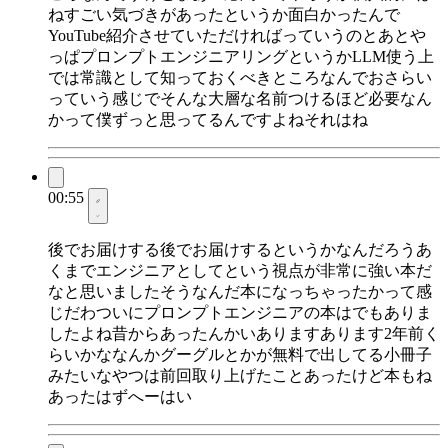
ねすごい気づきがあったというか面白かったんで
YouTube紹介させていただければっていうのとあとや
っぱプロンプトエンジニアリングというかLLM使う上
では常識として知っておくべきところなんでおさらい
っていう感じでそんな大層な名前つけるほど必要なん
かって僕ずっと思ってるんですよねそれはね
00:55
後でお届けする後でお届けするというかなんだろうあ
くまでエンジニアとしてという視点が非常に強い本だ
なと思いましたそうなんだ本になっちゃったかって感
じだわついにプロンプトエンジニアの本はでもありま
したよね昔からあったんかいありますあります2年前く
らいかななんかグーグルとかが無料で出してる小冊子
みたいなやつは前回取り上げたことあったけど本もね
あったはずへーはい