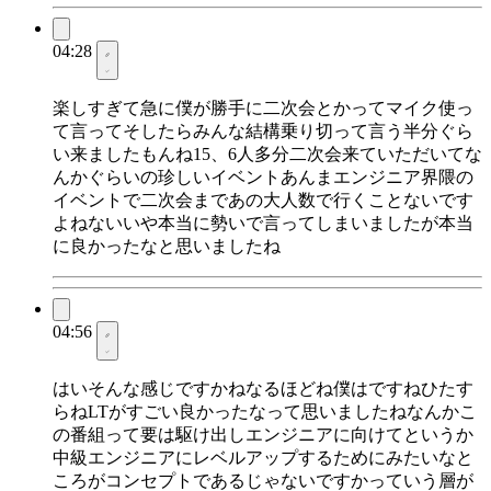
04:28
楽しすぎて急に僕が勝手に二次会とかってマイク使っ
て言ってそしたらみんな結構乗り切って言う半分ぐら
い来ましたもんね15、6人多分二次会来ていただいてな
んかぐらいの珍しいイベントあんまエンジニア界隈の
イベントで二次会まであの大人数で行くことないです
よねないいや本当に勢いで言ってしまいましたが本当
に良かったなと思いましたね
04:56
はいそんな感じですかねなるほどね僕はですねひたす
らねLTがすごい良かったなって思いましたねなんかこ
の番組って要は駆け出しエンジニアに向けてというか
中級エンジニアにレベルアップするためにみたいなと
ころがコンセプトであるじゃないですかっていう層が