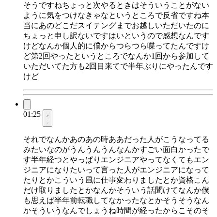
そうですねちょっと次やるときはそういうことがない
ように気をつけなきゃなというところで反省ですね本
当にあのどこだスイテングまでお越しいただいたのに
ちょっと申し訳ないですはいというので感想なんです
けどなんか個人的に僕からつらつら喋ってたんですけ
ど第2回やったというところでなんか1回から参加して
いただいてた方も2回目来てで半年ぶりにやったんです
けど
01:25
それでなんかあのあの時ああだった人がこうなってる
みたいなのがうんうんうんなんかすごい面白かったで
す半年経つとやっぱりエンジニアやってなくてもエン
ジニアになりたいって言った人がエンジニアになって
たりとかこういう風に仕事変わりましたとか資格こん
だけ取りましたとかなんかそういう話聞けてなんか僕
も思えば半年前転職してなかったなとかそうそうなん
かそういうなんでしょうね時間が経ったからこそのそ