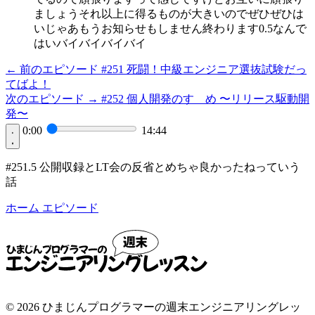
ましょうそれ以上に得るものが大きいのでぜひぜひは
いじゃあもうお知らせもしません終わります0.5なんで
はいバイバイバイバイ
← 前のエピソード
#251
死闘！中級エンジニア選抜試験だっ
てばよ！
次のエピソード →
#252
個人開発のすゝめ 〜リリース駆動開
発〜
0:00
14:44
#251.5 公開収録とLT会の反省とめちゃ良かったねっていう
話
ホーム
エピソード
© 2026 ひまじんプログラマーの週末エンジニアリングレッ