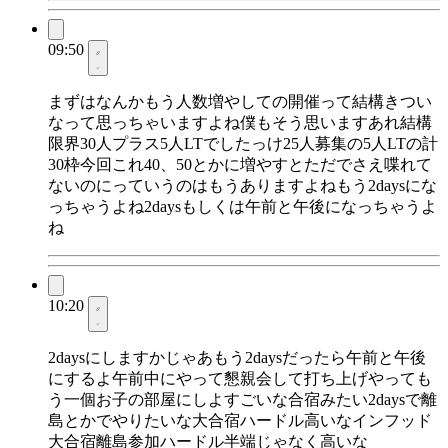
09:50
まずはなんかもう人数増やしての開催って結構きつい
なって思っちゃいますよね僕もそう思いますあれ結構
限界30人プラス5人LTでしたっけ25人募集の5人LTの計
30枠今回これ40、50とかに増やすとただでさえ喋れて
ないのにっていうのはもうありますよねもう2daysにな
っちゃうよね2daysもしくは午前と午後になっちゃうよ
ね
10:20
2daysにしますかじゃあもう2daysだったら午前と午後
にするよ午前中にやって懇親会して打ち上げやっても
う一個お子の部屋にしよすごいな合宿みたい2daysで離
島とかでやりたいな大合宿ハードル高いなインフッド
大合宿離島参加ハードル半端じゃなく高いな