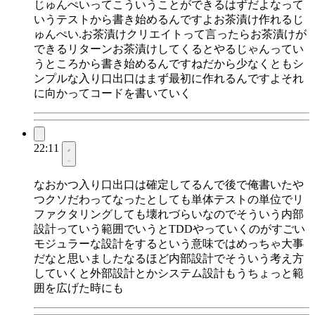
じゅんぺいってこういうことができるはずだよなって
いうテストから書き始めるんですよお茶漬け作れるじ
ゅんぺい.お茶漬けクリエイトって言ったらお茶漬けが
できるリターンお茶漬けしてくるとやるじゃんってい
うところから書き始めるんですねだから少なくともシ
ンプルな入り口出口はまず最初に作れるんですよそれ
に向かってコードを書いていく
22:11
なおかつ入り口出口は確定してるんで後で俺書いたや
つクソだわってなったとしても単体テストの単位でリ
ファクタリングしても壊れづらいなのでそういう内部
設計っていう範囲でいうとTDDやっていくのがすごい
モジュラーな設計をするという意味ではめっちゃ大事
だなと思いましたなるほど内部設計でそういう考え方
していくと外部設計とかシステム設計もうちょっと範
囲を広げた時にも