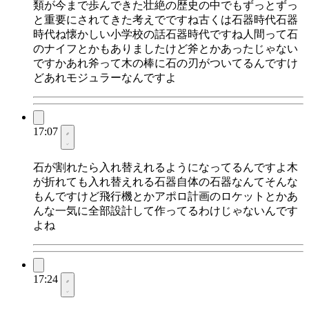
類が今まで歩んできた壮絶の歴史の中でもずっとずっ
と重要にされてきた考えでですね古くは石器時代石器
時代ね懐かしい小学校の話石器時代ですね人間って石
のナイフとかもありましたけど斧とかあったじゃない
ですかあれ斧って木の棒に石の刃がついてるんですけ
どあれモジュラーなんですよ
17:07
石が割れたら入れ替えれるようになってるんですよ木
が折れても入れ替えれる石器自体の石器なんてそんな
もんですけど飛行機とかアポロ計画のロケットとかあ
んな一気に全部設計して作ってるわけじゃないんです
よね
17:24