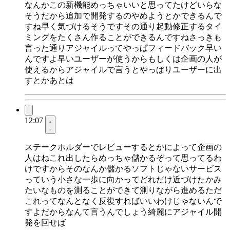
なんかこの新機能めっちゃいいと思ってたけどいらな
そうだから追加で開発するのやめようとかできるんで
すね早く気づけるそうですその通り起動修正するタイ
ミングをたくさん作ることができるんですねさっきも
言った通りアジャイルってやっぱフィードバック早い
んですよ早いユーザーが使うからもしくは企画の人が
使えるからアジャイルで言うとやっぱりユーザーに出
すとかあとは
12:07
ステークホルダーでレビューするとかによって企画の
人はねこれ出したらめっちゃ儲かるぞって思ってるわ
けですからそのなんか儲かるソフトじゃないサービス
っていう小さな一歩に向かってどれだけ近づけたかみ
たいなものを測ることができて測りながら進めるただ
これってなんとなく反復すればいいわけじゃないんで
すよだからなんて言うんでしょう綺麗にアジャイル開
発を回せば