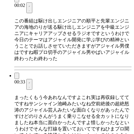
00:02
この番組は駆け出しエンジニアの順平と先輩エンジニ
アの海地のりが送る駆け出しエンジニアを中級エンジ
ニアにキャリアアップさせるラジオですというわけで
今日のテーマはアジャイル開発に学ぶ学びの精神とい
うことでお話しさせていただきますがアジャイル男僕
はですね暇プロ切手のアジャイル男やばいアジャイル
終わったわ終わった
00:33
まったくもう今あれなんですよこれ実は再収録してて
ですねサンシャイン池崎みたいなね空前絶後の超絶怒
涛のアジャイル芸人みたいな面白くなりがあったんで
すけどのりさんがうまく乗りこなせる全カットになり
ましたね本当に面白かったんですよ惜しかったなとい
うわけでそんな打線を置いておいてですねひまプロ聞