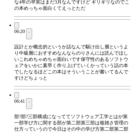
な4年の早実はまだ3月なんですけど ギリギリなのでこ
の本めっちゃ面白くてえっとただ
06:20
設計とか概念的というか話なんで駆け出し層というよ
り中級層におすすめなんならのりさんには読んでほし
いこれめちゃめちゃ面白いです保守性のあるソフトウ
ェアをいかに素早く作り上げていくかっていう話の本
でしたなるほどこの本はそういうことが書いてるんで
すけどちょっと
06:41
部?部?三部構成になっててソフトウェア工学とはが第
一部学び方に関する部が第二部第三部は複雑さ管理の
仕方っていうので今日はその中の学び方第二部第二部