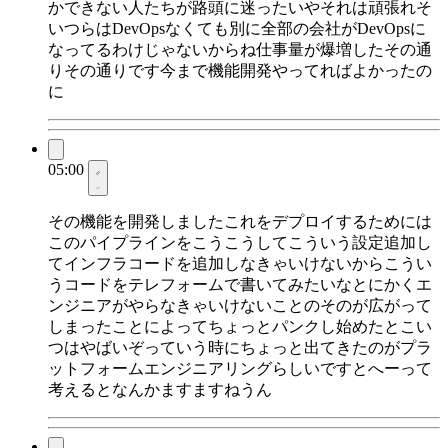
かできない人たちが路頭に迷ったいやそれは頑張れそ
いつらはDevOpsなくても別に全部の会社がDevOpsに
なってるわけじゃないからね仕事量が爆増したその通
りその通りです今まで機能開発やってればよかったの
に
05:00
その機能を開発しましたこれをデプロイするためには
このパイプラインをこうこうしてこういう設定追加し
てインフラコードを追加しなきゃいけないからこうい
うコードをテレフォームで書いてみたいなとにかくエ
ンジニアがやらなきゃいけないことのそのが広がって
しまったことによってちょっとパンクし始めたとこい
つはやばいぞっていう時にちょっと出てきたのがプラ
ットフォームエンジニアリングらしいですとへーって
考えるとなんかますますねうん