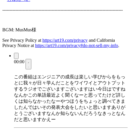
-----------------------------------------------------------------------------------
BGM: MusMus様
See Privacy Policy at
https://art19.com/privacy
and California
Privacy Notice at
https://art19.com/privacy#do-not-sell-my-info
.
00:00
この番組はエンジニアの成長は楽しい学びからをもっ
とに我々が日々学んだことをワイワイとアウトプット
するラジオでございますございますはい今日はですね
なんかこの単語最近よく聞くなーと思ってたけど詳し
くは知らなかったなーやつほうをちょっと調べてきま
したんではいその発表大会をしたいと思いますありが
とうございますなんか知らないんだろうなきっとなん
だと思いますかえー