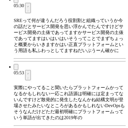
05:30
SREって何が違うんだろう役割割と組織っていうか今
の話だとサービス開発を思い浮かんでたんですけどサ
ービス開発の土俵であってますかサービス開発の土俵
であってますはいはいはいそうってことでまずちょっ
と概要からいきますかはい正直プラットフォームとい
う用語も私ふわっとしてますねだいぶうーん確かに
05:53
実際にやってること聞いたらプラットフォームかって
なるかもしれない一応これ語源は明確には定まってな
いんですけど散発的に発生したなんかね結構文明が登
場させたみたいなところがあるかもしれないDevOpsも
そうなんだけどただ最初明確にプラットフォームって
いう単語が出てきたのは2019年の