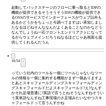
起動してバックステージのフローに乗っ取るとIDPの
機能が提供できるそうそうそうIDPの機能が提供でき
るOSSのサービスでインターフェースがウェブ以外も
あるかどうかをちょっと今調べてますはい承知しまし
たなるほどねそんななんだよくあることなのかなどう
なんでしょうね一応フロントエンドリアクトになって
るからウェブメインだろうねなるほどじゃあ画面も提
供してくれるんだうん
16:54
っていう社内のツールを一個にツールじゃないなツー
ルの情報を一個に集約する機能がまず一個ありますよ
とあとスキャフォールディングスキャフォールディン
グスキャフォールドだよスキャフォールド?え?なんす
かそれ足場普通に?英語で言うとねそうなんすねそうい
う英単語なんすね工事現場のさ足場みたいなやつスキ
ャフォールドって言うんすかね