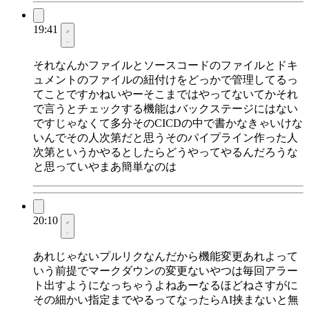
19:41
それなんかファイルとソースコードのファイルとドキ
ュメントのファイルの紐付けをどっかで管理してるっ
てことですかねいやーそこまではやってないてかそれ
で言うとチェックする機能はバックステージにはない
ですじゃなくて多分そのCICDの中で書かなきゃいけな
いんでその人次第だと思うそのパイプライン作った人
次第というかやるとしたらどうやってやるんだろうな
と思っていやまあ簡単なのは
20:10
あれじゃないプルリクなんだから機能変更あれよって
いう前提でマークダウンの変更ないやつは毎回アラー
ト出すようになっちゃうよねあーなるほどねさすがに
その細かい指定までやるってなったらAI挟まないと無