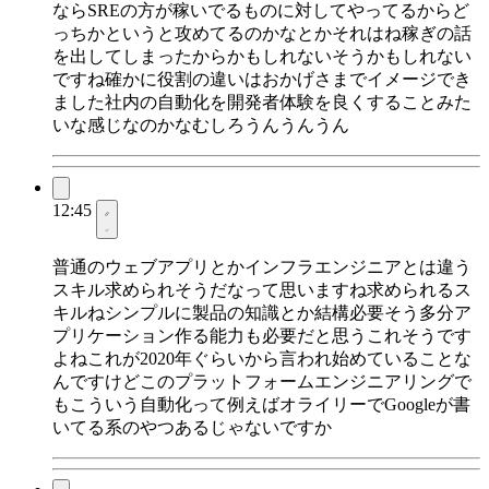
ならSREの方が稼いでるものに対してやってるからど
っちかというと攻めてるのかなとかそれはね稼ぎの話
を出してしまったからかもしれないそうかもしれない
ですね確かに役割の違いはおかげさまでイメージでき
ました社内の自動化を開発者体験を良くすることみた
いな感じなのかなむしろうんうんうん
12:45
普通のウェブアプリとかインフラエンジニアとは違う
スキル求められそうだなって思いますね求められるス
キルねシンプルに製品の知識とか結構必要そう多分ア
プリケーション作る能力も必要だと思うこれそうです
よねこれが2020年ぐらいから言われ始めていることな
んですけどこのプラットフォームエンジニアリングで
もこういう自動化って例えばオライリーでGoogleが書
いてる系のやつあるじゃないですか