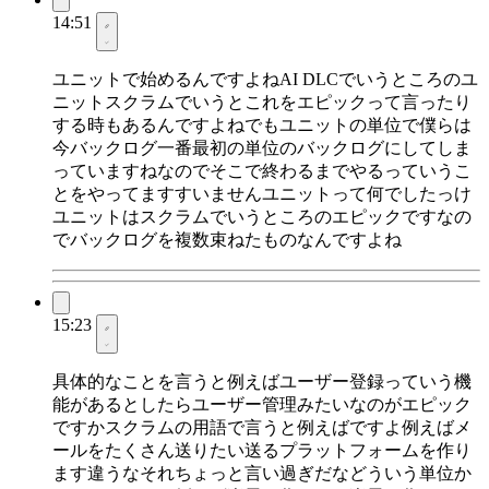
14:51
ユニットで始めるんですよねAI DLCでいうところのユ
ニットスクラムでいうとこれをエピックって言ったり
する時もあるんですよねでもユニットの単位で僕らは
今バックログ一番最初の単位のバックログにしてしま
っていますねなのでそこで終わるまでやるっていうこ
とをやってますすいませんユニットって何でしたっけ
ユニットはスクラムでいうところのエピックですなの
でバックログを複数束ねたものなんですよね
15:23
具体的なことを言うと例えばユーザー登録っていう機
能があるとしたらユーザー管理みたいなのがエピック
ですかスクラムの用語で言うと例えばですよ例えばメ
ールをたくさん送りたい送るプラットフォームを作り
ます違うなそれちょっと言い過ぎだなどういう単位か