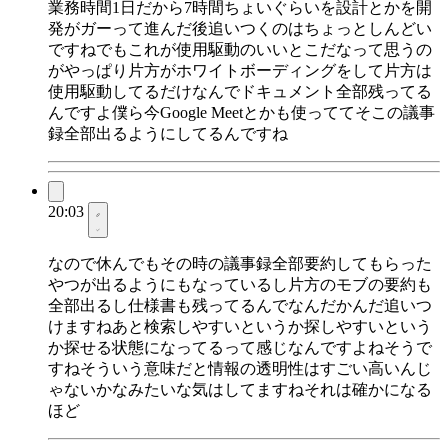
業務時間1日だから7時間ちょいぐらいを設計とかを開
発がガーって進んだ後追いつくのはちょっとしんどい
ですねでもこれが使用駆動のいいとこだなって思うの
がやっぱり片方がホワイトボーディングをして片方は
使用駆動してるだけなんでドキュメント全部残ってる
んですよ僕ら今Google Meetとかも使っててそこの議事
録全部出るようにしてるんですね
20:03
なので休んでもその時の議事録全部要約してもらった
やつが出るようにもなっているし片方のモブの要約も
全部出るし仕様書も残ってるんでなんだかんだ追いつ
けますねあと検索しやすいというか探しやすいという
か探せる状態になってるって感じなんですよねそうで
すねそういう意味だと情報の透明性はすごい高いんじ
ゃないかなみたいな気はしてますねそれは確かになる
ほど