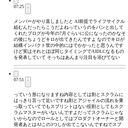
07:25
メンバーがやり直しましたと AI前提でライフサイクル
組むんだったらこうだよねっていうのをバンと出して
くれたブログが今年の7月ぐらいに公になったのかなそ
の後にちょうどキロが出てきたんですよ なのでキロが
結構インパクト世の中的にはでかかったと思うんです
けど実はそれとほぼ同じタイミングでAIDLCなるもの
を発表していて そっちはあんまり注目を浴びてない
07:51
っていう形になりますね内容としては割とスクラムに
はっきり言って近いですね割とアジャイルの流れを乗
っ取っていてでもスプリントはない役割としてもスク
ラムマスターがいないんですよだってスクラムじゃな
いからなのでロールとしてはプロダクトオーナーと開
発者あとはAIこの3つしか出てこないんですねでスプ