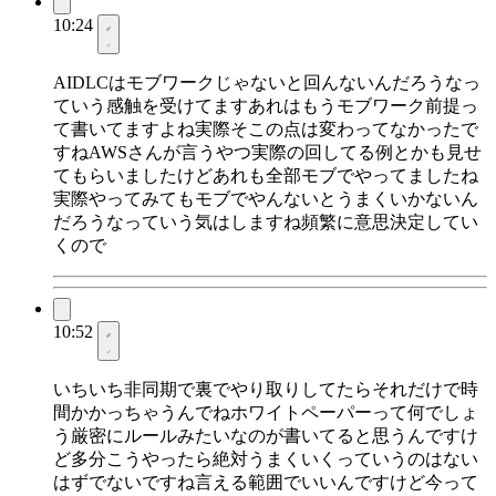
10:24
AIDLCはモブワークじゃないと回んないんだろうなっ
ていう感触を受けてますあれはもうモブワーク前提っ
て書いてますよね実際そこの点は変わってなかったで
すねAWSさんが言うやつ実際の回してる例とかも見せ
てもらいましたけどあれも全部モブでやってましたね
実際やってみてもモブでやんないとうまくいかないん
だろうなっていう気はしますね頻繁に意思決定してい
くので
10:52
いちいち非同期で裏でやり取りしてたらそれだけで時
間かかっちゃうんでねホワイトペーパーって何でしょ
う厳密にルールみたいなのが書いてると思うんですけ
ど多分こうやったら絶対うまくいくっていうのはない
はずでないですね言える範囲でいいんですけど今って