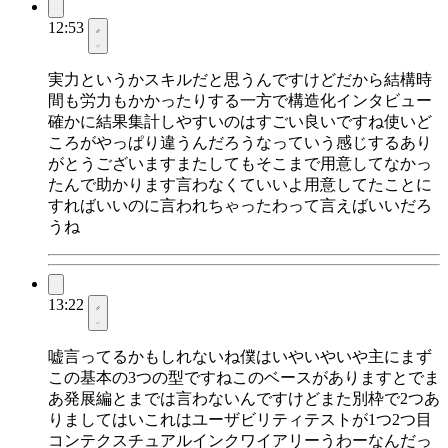
12:53
実力というかスキルだと思うんですけどだから結構時
間も労力もかかったりする一方で構造化インタビュー
確かに結果集計しやすいのはすごい良いですね使いど
ころがやっぱり違うんだろうなっていう感じするあり
がとうございますまたしてもそこまで用意してなかっ
たんで助かります言わなくていいよ用意してたことに
すればいいのに言われちゃったわって言えばいいだろ
うね
13:22
嘘言ってるかもしれないね僕はいやいやいや主にまず
この基本の3つの型ですねこのベースがありますとでま
あ発展編とまでは言わないんですけどまた別枠で2つあ
りましてはいこれはユーザビリティテストが1つ2つ目
コンテクスチュアルインクワイアリーうわーなんだっ