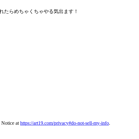
てくれたらめちゃくちゃやる気出ます！
 Notice at
https://art19.com/privacy#do-not-sell-my-info
.