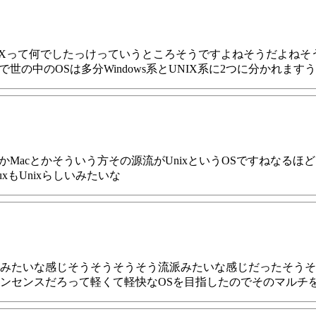
Xって何でしたっけっていうところそうですよねそうだよねそう
世の中のOSは多分Windows系とUNIX系に2つに分かれます
LinuxとかMacとかそういう方その源流がUnixというOSですね
xもUnixらしいみたいな
みたいな感じそうそうそうそう流派みたいな感じだったそうそ
ンセンスだろって軽くて軽快なOSを目指したのでそのマルチ