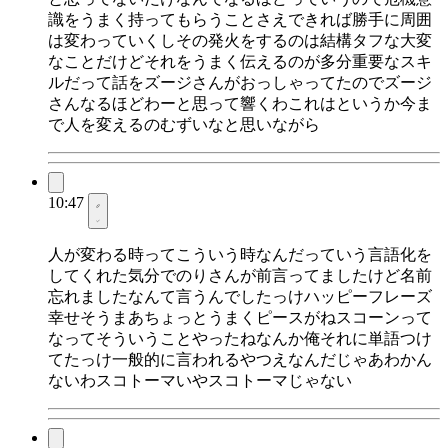
識をうまく持ってもらうことさえできれば勝手に周囲
は変わっていくしその発火をするのは結構タフな大変
なことだけどそれをうまく伝えるのが多分重要なスキ
ルだって話をズージさんがおっしゃってたのでズージ
さんなるほどわーと思って響くわこれはというか今ま
で人を変えるのむずいなと思いながら
10:47
人が変わる時ってこういう時なんだっていう言語化を
してくれた気分でのりさんが前言ってましたけど名前
忘れましたなんて言うんでしたっけハッピーフレーズ
幸せそうまあちょっとうまくピースがねスコーンって
なってそういうことやったねなんか俺それに単語つけ
てたっけ一般的に言われるやつえなんだじゃあわかん
ないわスコトーマいやスコトーマじゃない