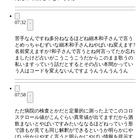
07:32
苦手なんですね多分ねなるほどね細木和子さんで言う
とめっちゃむずいな細木和子さんねやばいね変えます?
名前変えますか?和子さんで言うとね何言ってたか忘れ
ましたけど占いがこうこうこうだからこのまま歌うの
私いますっていう話だとするとその占い本間かってい
う人はコードを変えないんですようんうんうんうん
07:58
ただ病院の検査とかだと定量的に測った上でこのコロ
ステロール値がこんぐらい異常値が出てますだから酒
飲まないとやばいですみたいななるほどねっていう形
で誰もが見ても同じ解釈ができるというか明らかにや
ばい分かりやすく言うと明らかにやばい情報を提示す