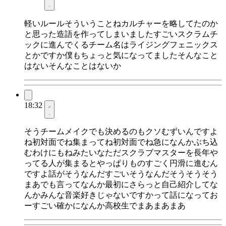
軽いルールそういうことねカルチャーを略してたのか
と思った造語を作ってしまいましたすごいスクラムチ
ックに進んでくるチーム名はライジングフェニックス
とかですか僕もちょっと気になってましたそんなこと
はないそんなことはないか
18:32
そうチームメイクでも決めるのもクソむずいんですよ
ね初対面でね集まってね初対面でね急になんかぶち込
むわけにもねみたいなただスクラブマスターを長年や
ってる人が集まるとやっぱりものすごく円滑に進むん
ですよ話がそうなんだすごいそうなんだそうそうそう
まあでも言ってなんか最初にさらっと自己紹介してな
んかみんな音楽好きじゃないですかって話になってお
ーすごい確かになんか高校生でまあまあまあ