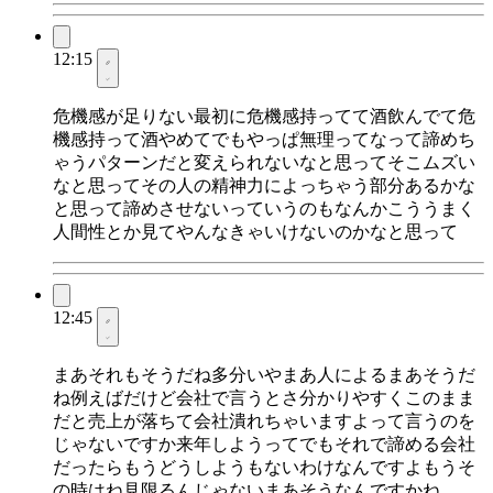
12:15
危機感が足りない最初に危機感持ってて酒飲んでて危
機感持って酒やめてでもやっぱ無理ってなって諦めち
ゃうパターンだと変えられないなと思ってそこムズい
なと思ってその人の精神力によっちゃう部分あるかな
と思って諦めさせないっていうのもなんかこううまく
人間性とか見てやんなきゃいけないのかなと思って
12:45
まあそれもそうだね多分いやまあ人によるまあそうだ
ね例えばだけど会社で言うとさ分かりやすくこのまま
だと売上が落ちて会社潰れちゃいますよって言うのを
じゃないですか来年しようってでもそれで諦める会社
だったらもうどうしようもないわけなんですよもうそ
の時はね見限るんじゃないまあそうなんですかね