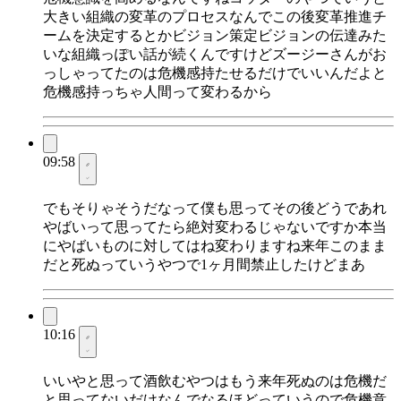
大きい組織の変革のプロセスなんでこの後変革推進チ
ームを決定するとかビジョン策定ビジョンの伝達みた
いな組織っぽい話が続くんですけどズージーさんがお
っしゃってたのは危機感持たせるだけでいいんだよと
危機感持っちゃ人間って変わるから
09:58
でもそりゃそうだなって僕も思ってその後どうであれ
やばいって思ってたら絶対変わるじゃないですか本当
にやばいものに対してはね変わりますね来年このまま
だと死ぬっていうやつで1ヶ月間禁止したけどまあ
10:16
いいやと思って酒飲むやつはもう来年死ぬのは危機だ
と思ってないだけなんでなるほどっていうので危機意