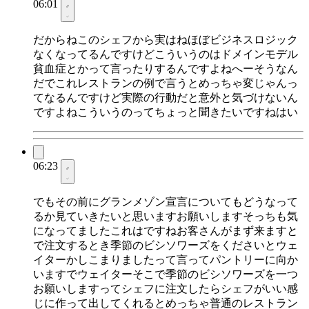
06:01
だからねこのシェフから実はねほぼビジネスロジック
なくなってるんですけどこういうのはドメインモデル
貧血症とかって言ったりするんですよねへーそうなん
だでこれレストランの例で言うとめっちゃ変じゃんっ
てなるんですけど実際の行動だと意外と気づけないん
ですよねこういうのってちょっと聞きたいですねはい
06:23
でもその前にグランメゾン宣言についてもどうなって
るか見ていきたいと思いますお願いしますそっちも気
になってましたこれはですねお客さんがまず来ますと
で注文するとき季節のビシソワーズをくださいとウェ
イターかしこまりましたって言ってパントリーに向か
いますでウェイターそこで季節のビシソワーズを一つ
お願いしますってシェフに注文したらシェフがいい感
じに作って出してくれるとめっちゃ普通のレストラン