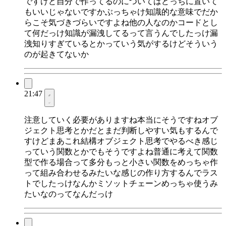
ですけど自分で作ってるのについてはどっちに置いて
もいいじゃないですかぶっちゃけ知識的な意味でだか
らこそ気づきづらいですよね他の人なのかコードとし
て何だっけ知識が漏洩してるって言うんでしたっけ漏
洩知りすぎているとかっていう気がするけどそういう
のが起きてないか
21:47
注意していく必要がありますね本当にそうですねオブ
ジェクト思考とかだとまだ判断しやすい気もするんで
すけどまあこれ結構オブジェクト思考でやるべき感じ
っていう関数とかでもそうですよね普通に考えて関数
型で作る場合って多分もっと小さい関数をめっちゃ作
って組み合わせるみたいな感じの作り方するんでラス
トでしたっけなんかミソットチェーンめっちゃ使うみ
たいなのってなんだっけ