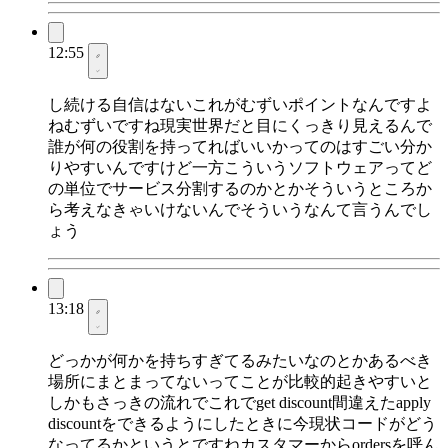
12:55
し続ける自信はないこれがむずいポイントなんですよ
ねむずいですね現実世界だと目にくっきり見えるんで
誰が何の役割を持ってればいいかってのはすごい分か
りやすいんですけど一方こういうソフトウェアってど
の単位でサービス分割するのかとかそういうところか
ら考えなきゃいけないんでそういうなんて言うんでし
ょう
13:18
どっかが何かを持ちすぎてるみたいなのとかあるべき
場所にまとまってないってことが比較的起きやすいと
しかもさっきの流れでこれでget discount間違えたapply
discountをできるようにしたときに今現状コードがどう
なってるかというとですねカスタマーからordersを呼ん