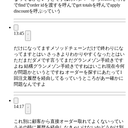
でfindでorder idを渡すを呼んでget totalsを呼んでapply
discountを呼ぶっていう
13:45
だけになってますメソッドチェーンだけで終わりにな
ってますとはい さっきよりわかりやすくなったとはい
ただまだダメです言うてまだグランメゾン手続きです
よね 結構グランメゾン手続きですねはいこれ現在今何
が問題かというとですね オーダーを探すにあたって1
回注文履歴を経由してるっていうところがあー確かに
問題なんですよ
14:17
これ別に顧客から直接オーダー取れてよくないってい
うその時に履歴を経由しなきゃいけないかどうかは別