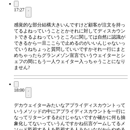
17:27
感覚的な部分結構大きいんですけど顧客が注文を持っ
てるよねっていうこととかそれに対してディスカウン
トできるよねっていうところに関しては自然に認識が
できるから一旦ここらで止めるのがいいんじゃないっ
ていうねちょっと質問していいですかそれ一行にまと
めちゃったらグランメゾン宣言でいうウェイターとシ
ェフの間にもう一人ウェイター入っちゃうことになり
ません?
18:00
デカウェイターみたいなアプライディスカウントって
いうメソッドの中にアプライディスカウントを一行に
なってリターンするわけじゃないですか確かに何も抽
象化してないっていうんですかね伝言ゲームしてるメ
ソッド監視する人を監視する人みたいなだからやめる