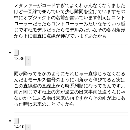
メタファーがコードすぎてよくわかんなくなりました
けど一直線で並んでいて少し隙間を空けていますその
中にオブジェクトの名前が書いています例えばコント
ローラーだったらコントローラーみたいなそういう感
じですねモデルだったらモデルみたいなその各四角形
から下に垂直に点線が伸びていますあたかも
13:36
雨が降ってるかのようにそれじゃ一直線じゃなくなる
んだよモールス信号のように四角から伸びてると実は
この直線縦の直線上から時系列順になってるんですよ
雨と同じですね上の方が過去の出来事雨は違うんじゃ
ないか下にある雨は未来の雨ですからその雨が上にあ
った時は未来のことですから
14:10