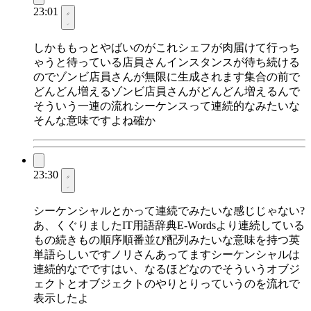
23:01
しかももっとやばいのがこれシェフが肉届けて行っち
ゃうと待っている店員さんインスタンスが待ち続ける
のでゾンビ店員さんが無限に生成されます集合の前で
どんどん増えるゾンビ店員さんがどんどん増えるんで
そういう一連の流れシーケンスって連続的なみたいな
そんな意味ですよね確か
23:30
シーケンシャルとかって連続でみたいな感じじゃない?
あ、くぐりましたIT用語辞典E-Wordsより連続している
もの続きもの順序順番並び配列みたいな意味を持つ英
単語らしいですノリさんあってますシーケンシャルは
連続的なでですはい、なるほどなのでそういうオブジ
ェクトとオブジェクトのやりとりっていうのを流れで
表示したよ