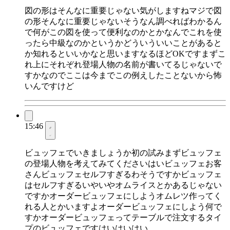
図の形はそんなに重要じゃない気がしますねマジで図
の形そんなに重要じゃないそうなん調べればわかるん
で何がこの図を使って便利なのかとかなんでこれを使
ったら中級なのかというかどういういいことがあると
か知れるといいかなと思いますなるほどOKですまずこ
れ上にそれぞれ登場人物の名前が書いてるじゃないで
すかなのでここは今までこの例えしたことないから怖
いんですけど
15:46
ビュッフェでいきましょうか初の試みまずビュッフェ
の登場人物を考えてみてくださいはいビュッフェお客
さんビュッフェセルフすぎるわそうですかビュッフェ
はセルフすぎるいやいやオムライスとかあるじゃない
ですかオーダービュッフェにしようオムレツ作ってく
れる人とかいますよオーダービュッフェにしよう何で
すかオーダービュッフェってテーブルで注文するタイ
プのビュッフェですはいはいはい