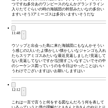
つですね多分あのワンピースのなんかグランドライン
入りたてぐらいの時の海賊団の幹部みたいなの多分い
ますいそう3アミーゴスは多分いますいそうだな
11:48
ウソップと出会った島に来た海賊団にもなんかそうい
う感じの2人いたよ懐かしい懐かしいなジャンゴも入れ
たらスリアミゴスみたいな最近見返しました?見返して
ない見返してないですか?記憶すごいなすごいでその中
のシーケンス図っていうのを今日はやったことはいい
うわけでございますはいお願いしますはい
12:12
これは一言で言うと何をする図なんだろう何を表して
いるっていうと僕の理解だとAさんとBさんのやりとり