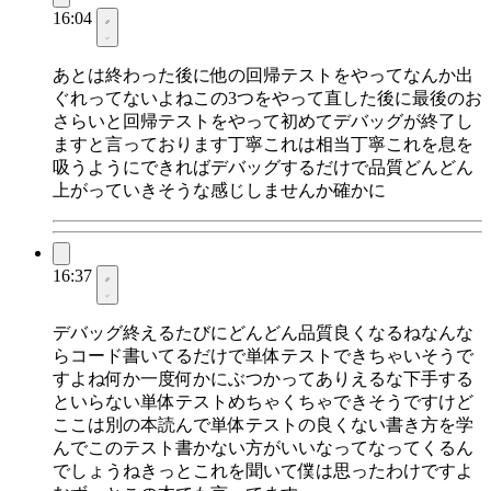
16:04
あとは終わった後に他の回帰テストをやってなんか出
ぐれってないよねこの3つをやって直した後に最後のお
さらいと回帰テストをやって初めてデバッグが終了し
ますと言っております丁寧これは相当丁寧これを息を
吸うようにできればデバッグするだけで品質どんどん
上がっていきそうな感じしませんか確かに
16:37
デバッグ終えるたびにどんどん品質良くなるねなんな
らコード書いてるだけで単体テストできちゃいそうで
すよね何か一度何かにぶつかってありえるな下手する
といらない単体テストめちゃくちゃできそうですけど
ここは別の本読んで単体テストの良くない書き方を学
んでこのテスト書かない方がいいなってなってくるん
でしょうねきっとこれを聞いて僕は思ったわけですよ