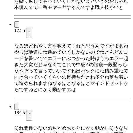
を繰り返してやっていくしかないよというのおしゃれ
本読んでて一番モヤモヤするんですよ職人技かいと
17:55
なるほどねやり方を教えてくれと思うんですがまあね
やっぱ地道にね進めていくしかないのでねどんどんコ
ードを書いててエラーにぶつかった時はうわエラー起
きた大変だじゃなくてこれで中級Aの階段一段登っち
ゃうぞって言っていいですね出バックにね積み重ねて
向き合っていくくらいの気持ちだとね多分ね落ち着い
て進められますねなるほどなるほどマインドセットか
らですねとにかく動かすのは
18:25
それ間違いないめちゃめちゃとにかく動かしそうな見