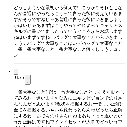
どうしようかな最初から例えていこうかなそれともな
んか普通にやったらこうって言った後に例えていきま
すかそうですねじゃあ普通に言った後にいきましょう
かはいじゃあまずはこうやってやれよってキャリアス
キルズに書いてましたっていうところからお話します
ねはいまずですねデバッグで大事なことからいきまし
ょうデバッグで大事なことはいデバッグで大事なこと
一番一番大事なこと一番大事なこと何でしょうデュデ
ン
03:25
一番大事なこと?では一番大事なこととりあえず動かし
てみるおー違いますちなみにエキシビジョンでのりさ
んなんだと思います?現状を把握するおー惜しい正解は
全てを把握するいやいや変わっとらんわだったら正解
にするわまあでものりさんはねまあちょっと近いとい
うか正解はですねマインドセットが大事でどういうマ