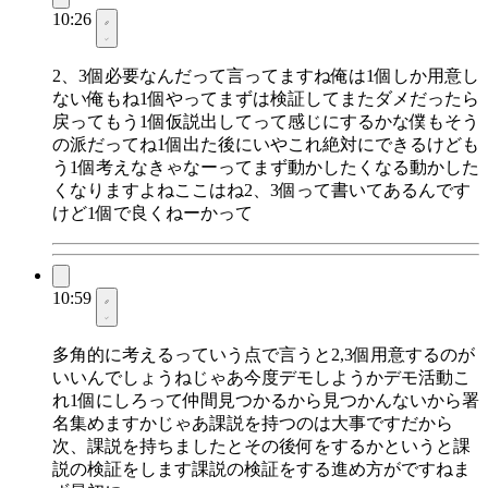
10:26
2、3個必要なんだって言ってますね俺は1個しか用意し
ない俺もね1個やってまずは検証してまたダメだったら
戻ってもう1個仮説出してって感じにするかな僕もそう
の派だってね1個出た後にいやこれ絶対にできるけども
う1個考えなきゃなーってまず動かしたくなる動かした
くなりますよねここはね2、3個って書いてあるんです
けど1個で良くねーかって
10:59
多角的に考えるっていう点で言うと2,3個用意するのが
いいんでしょうねじゃあ今度デモしようかデモ活動こ
れ1個にしろって仲間見つかるから見つかんないから署
名集めますかじゃあ課説を持つのは大事ですだから
次、課説を持ちましたとその後何をするかというと課
説の検証をします課説の検証をする進め方がですねま