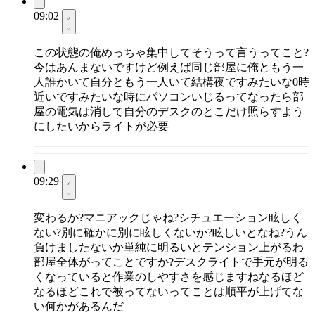
09:02
この状態の俺めっちゃ集中してそうって言うってこと?
今はあんまないですけど例えば同じ部屋に俺ともう一
人誰かいて自分ともう一人いて結構夜ですみたいな0時
近いですみたいな時にパソコンいじるってなったら部
屋の電気は消して自分のデスクのとこだけ照らすよう
にしたいからライトが必要
09:29
変わるか?マニアックじゃね?シチュエーション眩しく
ない?別に確かに別に眩しくないか?眩しいとなね?うん
負けましたないか単純に明るいとテンション上がるわ
部屋全体がってことですか?デスクライトで手元が明る
くなっていると作業のしやすさを感じますねなるほど
なるほどこれで被ってないってことは順平が上げてな
い何かがあるんだ