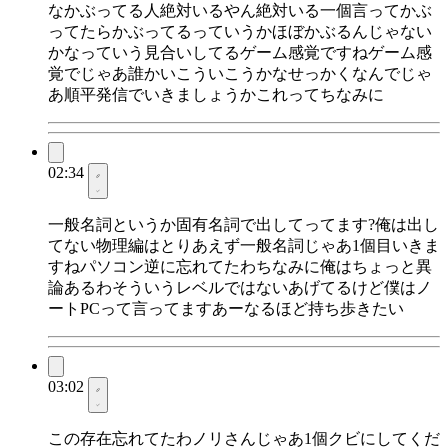
なかぶってる人絶対いるやん絶対いる一個言ってかぶ
ってたらかぶってるっていうかほぼかぶるんじゃない
かなっていう見合いしてるゲーム感覚ですねゲーム感
覚でじゃあ誰かいこういこうかなせっかくなんでじゃ
あ順平発信でいきましょうかこれってちなみに
02:34
一般名詞というか固有名詞で出してってます?俺は出し
てない物理編はとりあえず一般名詞じゃあ1個目いきま
すねパソコン逆に忘れてたわちなみに俺はちょっと異
論あるわそういうレベルではないあげてるけど僕はノ
ートPCって言ってますあーなるほど持ち歩きたい
03:02
この存在忘れてたわノリさんじゃあ1個クビにしてくだ