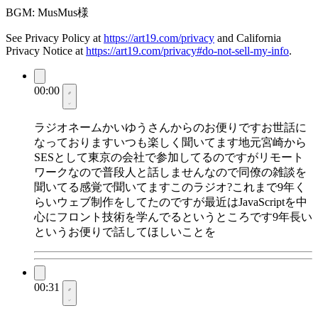
BGM: MusMus様
See Privacy Policy at
https://art19.com/privacy
and California
Privacy Notice at
https://art19.com/privacy#do-not-sell-my-info
.
00:00
ラジオネームかいゆうさんからのお便りですお世話に
なっておりますいつも楽しく聞いてます地元宮崎から
SESとして東京の会社で参加してるのですがリモート
ワークなので普段人と話しませんなので同僚の雑談を
聞いてる感覚で聞いてますこのラジオ?これまで9年く
らいウェブ制作をしてたのですが最近はJavaScriptを中
心にフロント技術を学んでるというところです9年長い
というお便りで話してほしいことを
00:31