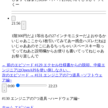
くー
21:56
1階300円だよ1等出るの27インチモニターだよおやるか
いじゃあここから1枚引いてみてあー残念ハズレだねは
いじゃああのそこにあるちっちゃいスペースキー取っ
てってねあと説明欄からお便りも書いてってねじゃあ
お祭り楽しんで
← 前のエピソード
#129
エクセル仕様書からの脱却。中級エ
ンジニアはOpenAPIを使い倒しなさい。
次のエピソード →
#131
エンジニアの7つ道具 ~ソフトウェ
ア編~
0:00
22:23
#130 エンジニアの7つ道具 ~ハードウェア編~
ホーム
エピソード