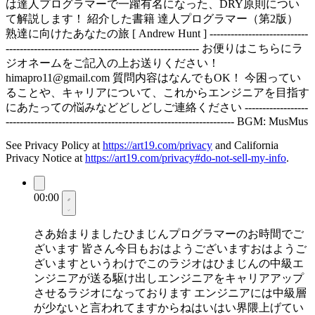
は達人プログラマーで一躍有名になった、DRY原則につい
て解説します！ 紹介した書籍 達人プログラマー（第2版）
熟達に向けたあなたの旅 [ Andrew Hunt ] ----------------------------
------------------------------------------------------- お便りはこちらにラ
ジオネームをご記入の上お送りください！
himapro11@gmail.com
質問内容はなんでもOK！ 今困ってい
ることや、キャリアについて、これからエンジニアを目指す
にあたっての悩みなどどしどしご連絡ください ------------------
----------------------------------------------------------------- BGM: MusMus
See Privacy Policy at
https://art19.com/privacy
and California
Privacy Notice at
https://art19.com/privacy#do-not-sell-my-info
.
00:00
さあ始まりましたひまじんプログラマーのお時間でご
ざいます 皆さん今日もおはようございますおはようご
ざいますというわけでこのラジオはひまじんの中級エ
ンジニアが送る駆け出しエンジニアをキャリアアップ
させるラジオになっております エンジニアには中級層
が少ないと言われてますからねはいはい界隈上げてい