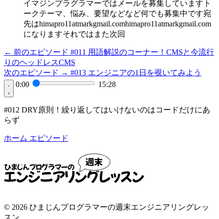
イマジンプラグラマーではメールを募集していますト
ークテーマ、悩み、要望などなど何でも募集中です宛
先はhimapro11atmarkgmail.comhimapro11atmarkgmail.com
になりますそれではまた次回
← 前のエピソード
#011
用語解説のコーナー！CMSと今流行
りのヘッドレスCMS
次のエピソード →
#013
エンジニアの1日を覗いてみよう
0:00
15:28
#012 DRY原則！繰り返してはいけないのはコードだけにあ
らず
ホーム
エピソード
© 2026 ひまじんプログラマーの週末エンジニアリングレッ
スン