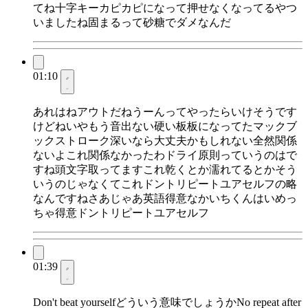
てね十字キーカピカピになって押せなくなってるやつ
いましたね固まるって砂糖でダメなんだ
01:10
あれはねアウトだねうーんってやったらいけそうです
けどねいやもう音出ない硬い板板になってたマックブ
ックストローク深いなら大丈夫かもしれない全然関係
ないよこれ関係なかったわドライ原則っていうのはで
すね頭文字取ってますこれ乾くとか濡れてるとかそう
いうのじゃなくてこれドントリピートユアセルフの略
なんですねさあじゃあ英語得意なかいちくんはいめっ
ちゃ得意ドントリピートユアセルフ
01:39
Don't beat yourselfどういう意味でしょうかNo repeat after