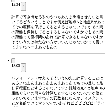
12:34
計算で導き出せる系のやつもあんま重複させんなと書
いてるどういうことですか例えば地点Aと地点Bがあっ
てその座標を保持してるとするじゃないですかその間
の距離も保持してるとするじゃないですかでもその間
の距離って座標間のあれで計算できるじゃないですか
そういうのは持たない方がいいんじゃないかって書い
てますねへーまあでもあの
13:05
パフォーマンス考えてそういうの先に計算することは
あるよねまあまあまあまあまあまあでもその足して足
し算程度だとするじゃないですか距離地点Aと地点Bの
距離ぐらいの簡単な計算だとするじゃないですか僕と
っといちゃいますねその変数名になんかディスタンス
とか名前つけてマジで?はいあそれピピピピピピドライ