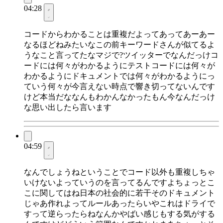
04:28
コードからわかることは重複だよってあってあーあー
なるほどねみたいなこの前キーワードさんが似てるよ
うなこと言ってたなマジで?ツイッターでなんだっけコ
ードには何々がわかるようにテストコードには何々が
わかるようにドキュメントでは何々がわかるようにっ
ていう何々が今言えない時点で響き切ってないんです
けど本当だななんもわかんなかったもん今なんだっけ
な思い出したら言います
04:59
なんでしょうねということでコード以外も重複しちゃ
いけないよっていうのを言ってるんですよちょっとこ
こに関してはね日本の社会的に若干そのドキュメント
じゃあ作れよってルールあったらいやこれはドライで
すって逆らったらねなんかやばい感じもする気がする