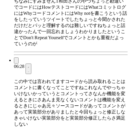
ちなみにすみませんT和田さんのやつちょっと勘違い
でコードにはHowテストコードにはWhatコミットログ
にはWhyコードコメントにはWhy notを書こうという話
をしたっていうツイートでしたちょっと今聞かされた
だけだとパッと理解するのは難しいですねちょっと話
違かったんで一回忘れましょうわかりましたというこ
とでDon't Repeat Yourselfでコメントとかも重複だよっ
ていうのが
06:28
この中では言われてますコードから読み取れることは
コメントに書くなってことですねこれなんでやっちゃ
いけないかっていうとコメントってさなんか機能を変
えるときにさあんま見なくないコメントは機能を変え
るときにじゃあ元々ソースコードがあってコメントが
あって実装部分がありましたと今回ちょっと修正しな
きゃいけない実装部分をと実装部分修正したらさ満足
しない