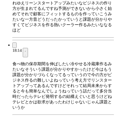
れゆえリーンスタートアップみたいなビジネスの作り
方が生まれてるんですね予測ができないから小さく始
めてそれで顧客にフィットするものを作っていこうみ
たいな一方昔どうだったかっていうと課題が分かりや
すくてビジネスを作る熱いクーラー作るみたいななる
ほど
18:14
食べ物の保存期間を伸ばしたい冷やせる冷蔵庫作るみ
たいなそういう課題が分かりやすかったけど今はもう
課題が分かりづらくなってるっていうので今の方がビ
ジネス作るの難しいよねっていう考え方でリンスター
トアップってあるんですけどそれって結局未来からす
ると今も簡単なんでしょうねっていう話だって多分当
時だったらテレビ発明するの結構えぐいと思うけどね
テレビとかは欲求があったわけじゃないじゃん課題と
いうか