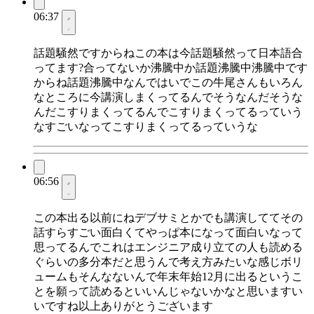
06:37
話題騒然ですからねこの本は今話題騒然って日本語合
ってます?合ってないか沸騰中か話題沸騰中沸騰中です
からね話題沸騰中なんではいでこの牛尾さんもいろん
なところに今講演しまくってるんでそうなんだそうな
んだこすりまくってるんでこすりまくってるっていう
なすごいなってこすりまくってるっていうな
06:56
この本出る以前にねデブサミとかでも講演しててその
話すらすごい面白くてやっぱ本になって面白いなって
思ってるんでこれはエンジニア成り立ての人も読める
ぐらいの多分本だと思うんで考え方みたいな感じボリ
ュームもそんなないんで年末年始12月に出るというこ
とを願って読めるといいんじゃないかなと思いますい
いですね以上ありがとうございます