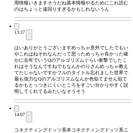
用情報いきますそうだね基本情報やるためにこれ読む
のはちょっと遠回りすぎるかもしれないうん
13:37
はいありがとうございますめっちゃ意外でしたでもい
やこれはねそれなんだって思っためっちゃ良かった確
かに去年でいうQのアルゴリズムぐらい衝撃でしたこ
れはそうなんですねでもなんかのりさんめっちゃ教え
てたじゃないですかフルのタイトル忘れました世界で
最も強力なQのアルゴリズムなんか色似てません似て
るかもとっつきにくいところをすごい分かりやすく説
明してくれてるみたいなそうそう
14:07
コネクティングドッツ系本コネクティングドッツ系ニ