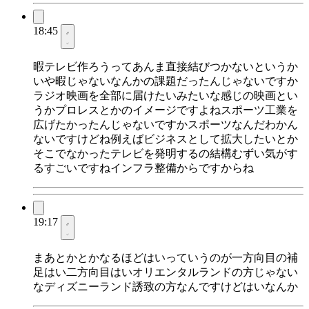
18:45
暇テレビ作ろうってあんま直接結びつかないというか
いや暇じゃないなんかの課題だったんじゃないですか
ラジオ映画を全部に届けたいみたいな感じの映画とい
うかプロレスとかのイメージですよねスポーツ工業を
広げたかったんじゃないですかスポーツなんだわかん
ないですけどね例えばビジネスとして拡大したいとか
そこでなかったテレビを発明するの結構むずい気がす
るすごいですねインフラ整備からですからね
19:17
まあとかとかなるほどはいっていうのが一方向目の補
足はい二方向目はいオリエンタルランドの方じゃない
なディズニーランド誘致の方なんですけどはいなんか