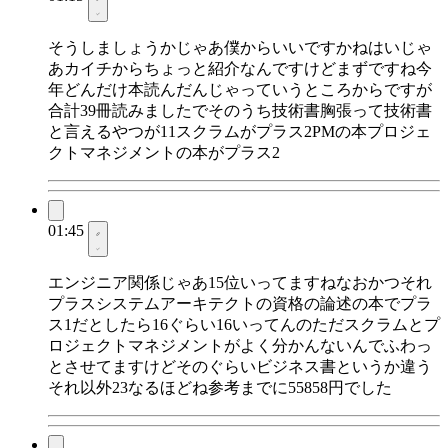
そうしましょうかじゃあ僕からいいですかねはいじゃ
あカイチからちょっと紹介なんですけどまずですね今
年どんだけ本読んだんじゃっていうところからですが
合計39冊読みましたでそのうち技術書胸張って技術書
と言えるやつが11スクラムがプラス2PMの本プロジェ
クトマネジメントの本がプラス2
01:45
エンジニア関係じゃあ15位いってますねなおかつそれ
プラスシステムアーキテクトの資格の論述の本でプラ
ス1だとしたら16ぐらい16いってんのただスクラムとプ
ロジェクトマネジメントがよく分かんないんでふわっ
とさせてますけどそのぐらいビジネス書というか違う
それ以外23なるほどね参考までに55858円でした