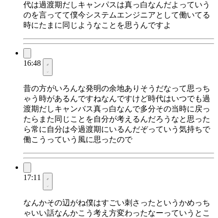
代は過渡期だしキャンパスは真っ白なんだよっていう
のを言ってて僕今システムエンジニアとして働いてる
時にたまに同じようなことを思うんですよ
16:48
昔の方がいろんな発明の余地ありそうだなって思っち
ゃう時があるんですねなんですけど時代はいつでも過
渡期だしキャンバス真っ白なんで多分その当時に戻っ
たらまた同じことを自分が考えるんだろうなと思った
ら常に自分は今過渡期にいるんだぞっていう気持ちで
働こうっていう風に思ったので
17:11
なんかその辺がね僕はすごい刺さったというかめっち
ゃいい話なんかこう考え方変わったなーっていうとこ