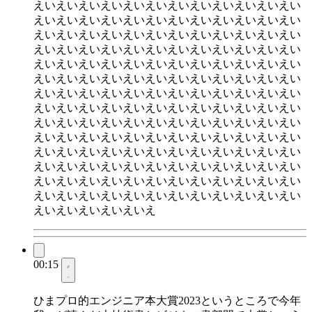
えいえいえいえいえいえいえいえいえいえいえいえい
えいえいえいえいえいえいえいえいえいえいえいえい
えいえいえいえいえいえいえいえいえいえいえいえい
えいえいえいえいえいえいえいえいえいえいえいえい
えいえいえいえいえいえいえいえいえいえいえいえい
えいえいえいえいえいえいえいえいえいえいえいえい
えいえいえいえいえいえいえいえいえいえいえいえい
えいえいえいえいえいえいえいえいえいえいえいえい
えいえいえいえいえいえいえいえいえいえいえいえい
えいえいえいえいえいえいえいえいえいえいえいえい
えいえいえいえいえいえいえいえいえいえいえいえい
えいえいえいえいえいえいえいえいえいえいえいえい
えいえいえいえいえいえいえいえいえいえいえいえい
えいえいえいえいえいえいえいえいえいえいえいえい
えいえいえいえいえいえ
00:15
ひまプロ的エンジニア本大賞2023というところで今年