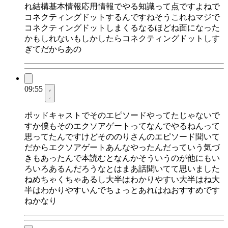
れ結構基本情報応用情報でやる知識って点ですよねで
コネクティングドットするんですねそうこれねマジで
コネクティングドットしまくるなるほどね面になった
かもしれないもしかしたらコネクティングドットしす
ぎてだからあの
09:55
ポッドキャストでそのエピソードやってたじゃないで
すか僕もそのエクソアゲートってなんでやるねんって
思ってたんですけどそののりさんのエピソード聞いて
だからエクソアゲートあんなやったんだっていう気づ
きもあったんで本読むとなんかそういうのが他にもい
ろいろあるんだろうなとはまあ話聞いてて思いました
ねめちゃくちゃあるし大半はわかりやすい大半はね大
半はわかりやすいんでちょっとあれはねおすすめです
ねかなり