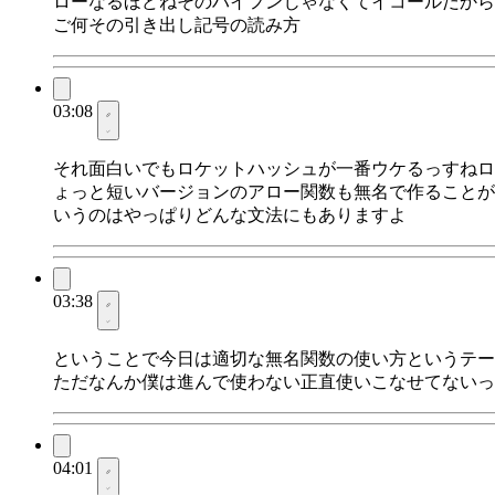
ローなるほどねそのハイフンじゃなくてイコールだから
ご何その引き出し記号の読み方
03:08
それ面白いでもロケットハッシュが一番ウケるっすねロ
ょっと短いバージョンのアロー関数も無名で作ることが
いうのはやっぱりどんな文法にもありますよ
03:38
ということで今日は適切な無名関数の使い方というテー
ただなんか僕は進んで使わない正直使いこなせてないっ
04:01