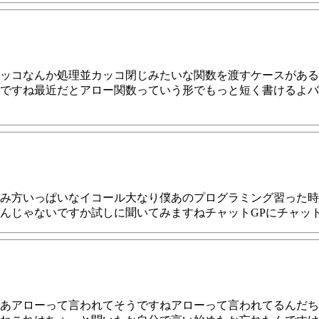
ッコなんか処理並カッコ閉じみたいな関数を渡すケースがある
ですね最近だとアロー関数っていう形でもっと短く書けるよバ
み方いっぱいなイコール大なり僕あのプログラミング習った時
んじゃないですか試しに聞いてみますねチャットGPにチャット
あアローって言われてそうですねアローって言われてるんだち