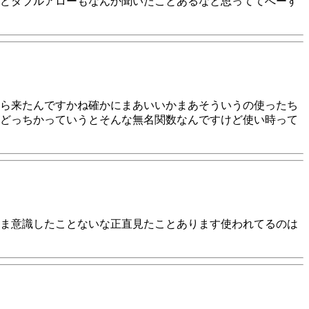
どダブルアローもなんか聞いたことあるなと思っててへーす
ら来たんですかね確かにまあいいかまあそういうの使ったち
どっちかっていうとそんな無名関数なんですけど使い時って
ま意識したことないな正直見たことあります使われてるのは