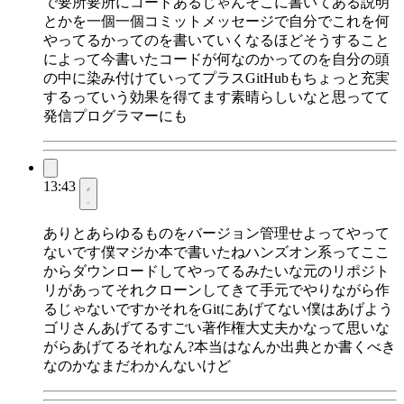
で要所要所にコードあるじゃんそこに書いてある説明
とかを一個一個コミットメッセージで自分でこれを何
やってるかってのを書いていくなるほどそうすること
によって今書いたコードが何なのかってのを自分の頭
の中に染み付けていってプラスGitHubもちょっと充実
するっていう効果を得てます素晴らしいなと思ってて
発信プログラマーにも
13:43
ありとあらゆるものをバージョン管理せよってやって
ないです僕マジか本で書いたねハンズオン系ってここ
からダウンロードしてやってるみたいな元のリポジト
リがあってそれクローンしてきて手元でやりながら作
るじゃないですかそれをGitにあげてない僕はあげよう
ゴリさんあげてるすごい著作権大丈夫かなって思いな
がらあげてるそれなん?本当はなんか出典とか書くべき
なのかなまだわかんないけど