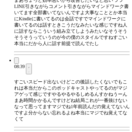
まあちょっと効率悪いから改善したいなと思いつつ
LINE引きながらコメント引きながらマインドワーク書
いてます全部書いてないんですよ大事なこととか本当
にKindleに書いてるのは会話ですでマインドワークに
書いてるのは話すときこうだなみたいな感じですね人
に話すならこういう組み立てしようみたいなそうそう
そうそうっていうのが今の僕のスタイルですねすごい
本当にだから人に話す前提で読んでたし
08:39
すごいスピード出ないけどこの後話したくないでもこ
れは本当だからこのポッドキャストやってるのがマジ
アゲって感じですやるやるやるしめるんすかねうーん
まあ時間かかるんですけどね結局これが一番抜けない
なって思ってますマジでね1年前読んだの覚えてないん
ですよ分からない忘れるよね本当にマジでね覚えてな
くて