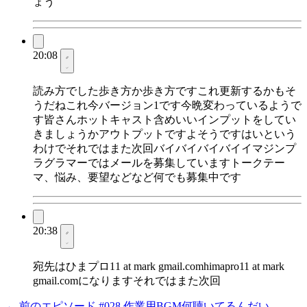
ょう
20:08
読み方でした歩き方か歩き方ですこれ更新するかもそ
うだねこれ今バージョン1です今晩変わっているようで
す皆さんホットキャスト含めいいインプットをしてい
きましょうかアウトプットですよそうですはいという
わけでそれではまた次回バイバイバイバイイマジンプ
ラグラマーではメールを募集していますトークテー
マ、悩み、要望などなど何でも募集中です
20:38
宛先はひまプロ11 at mark gmail.comhimapro11 at mark
gmail.comになりますそれではまた次回
← 前のエピソード
#028
作業用BGM何聴いてるんだい