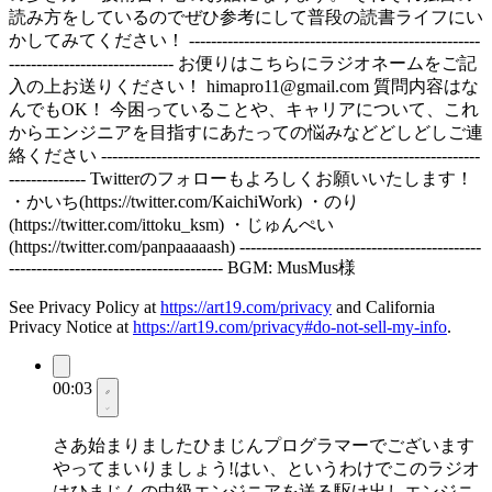
読み方をしているのでぜひ参考にして普段の読書ライフにい
かしてみてください！ -----------------------------------------------------
------------------------------ お便りはこちらにラジオネームをご記
入の上お送りください！
himapro11@gmail.com
質問内容はな
んでもOK！ 今困っていることや、キャリアについて、これ
からエンジニアを目指すにあたっての悩みなどどしどしご連
絡ください ---------------------------------------------------------------------
-------------- Twitterのフォローもよろしくお願いいたします！
・かいち(https://twitter.com/KaichiWork) ・のり
(https://twitter.com/ittoku_ksm) ・じゅんぺい
(https://twitter.com/panpaaaaash) --------------------------------------------
--------------------------------------- BGM: MusMus様
See Privacy Policy at
https://art19.com/privacy
and California
Privacy Notice at
https://art19.com/privacy#do-not-sell-my-info
.
00:03
さあ始まりましたひまじんプログラマーでございます
やってまいりましょう!はい、というわけでこのラジオ
はひまじんの中級エンジニアを送る駆け出しエンジニ