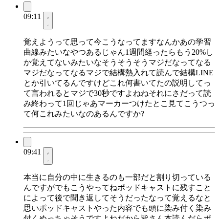
09:11
覚えようって思って今こうなってますなんかあの学習
曲線みたいなやつあるじゃん1週間経ったらもう20%し
か覚えてないみたいなそうそうそうマジだなってなる
マジだなってなるマジで結構熱入れて読んで結構LINE
とか引いてるんですけどこれ何書いてたの説明してっ
て言われるとマジで30秒ですよねねそれにさだって読
み終わって1回じゃあマーカーつけたとこ見てこうつっ
て何これみたいなのあるんですか?
09:41
本当に自分の中に生きるのも一部だと割り切っている
んですがでもこうやってねポッドキャストに残すこと
によって後で聞き返してそうだったなって覚えるなと
思いポッドキャストやった内容でも頭に染み付く染み
付くめっちゃそうですよねだから皆さん本読んだらポ