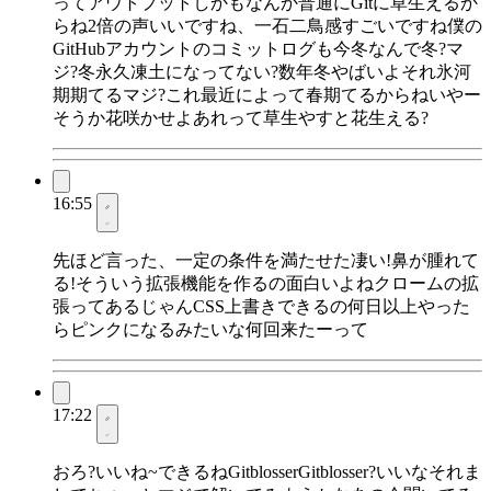
ってアウトプットしかもなんか普通にGitに草生えるか
らね2倍の声いいですね、一石二鳥感すごいですね僕の
GitHubアカウントのコミットログも今冬なんで冬?マ
ジ?冬永久凍土になってない?数年冬やばいよそれ氷河
期期てるマジ?これ最近によって春期てるからねいやー
そうか花咲かせよあれって草生やすと花生える?
16:55
先ほど言った、一定の条件を満たせた凄い!鼻が腫れて
る!そういう拡張機能を作るの面白いよねクロームの拡
張ってあるじゃんCSS上書きできるの何日以上やった
らピンクになるみたいな何回来たーって
17:22
おろ?いいね~できるねGitblosserGitblosser?いいなそれま