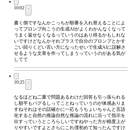
10:02
書く側ですなんかこっちが順番を入れ替えることによ
ってプロンプ向こうの生成AIがよくわかんなくなって
うまく返せなくなるっていうのはあり得るかもしれな
いですけどなんかそれプラスで自分のプロンプとかす
ごい回りくどい言い方になったせいで生成AIに誤解さ
せるような文章を作ってしまうっていうのがある気が
してて
10:25
なるほどね二重で問題あるわけだ回答も引っ張られる
し順平もバグるしってことねっていうのが体感ありま
すねそれはその話確かに一応もうちょいちゃんと言語
化すると自然の推論自然な推論の流れに沿って指示を
出すっていうところらしいですねやった方が精度上が
りやすいですよとさらにこれ僕初めて知ったんですけ