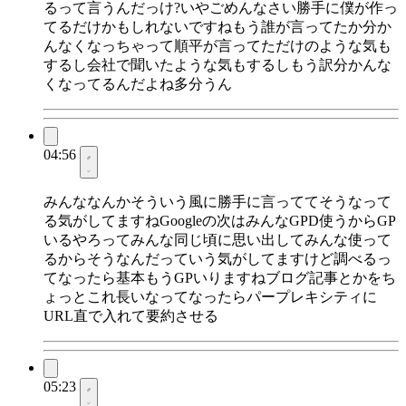
るって言うんだっけ?いやごめんなさい勝手に僕が作っ
てるだけかもしれないですねもう誰が言ってたか分か
んなくなっちゃって順平が言ってただけのような気も
するし会社で聞いたような気もするしもう訳分かんな
くなってるんだよね多分うん
04:56
みんななんかそういう風に勝手に言っててそうなって
る気がしてますねGoogleの次はみんなGPD使うからGP
いるやろってみんな同じ頃に思い出してみんな使って
るからそうなんだっていう気がしてますけど調べるっ
てなったら基本もうGPいりますねブログ記事とかをち
ょっとこれ長いなってなったらパープレキシティに
URL直で入れて要約させる
05:23