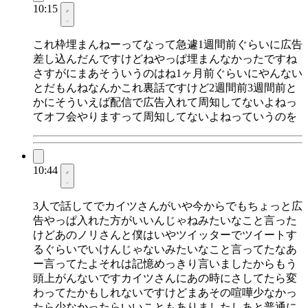
10:15
これ枠埋まんねーってなって急遽1週間前ぐらいに広告
差し込んだんですけどねやっぱ埋まんなかったですね
さすがにまあそういうのはね1ヶ月前ぐらいにやんない
とだもんねなんかこれ裏話ですけど2週間前3週間前と
かにそういえば配信で広告入れて周知してないよねっ
てオフ会やりますって周知してないよねっていうのを
10:44
3人で話してでカイツさんがいや今からでもちょっと広
告やっぱ入れた方がいいんじゃねみたいなこと言った
けどあのノリさんと僕はいやツイッターでツイートす
るぐらいでいけんじゃないみたいなこと言ってたなあ
ー言ってたよそれは記憶めっきり言いましたからもう
頭上がんないですカイツさんにあの時にさしてたら変
わってたかもしれないですけどまあその喧嘩少なかっ
たら少なかったらいいこともありましたしあと普通に