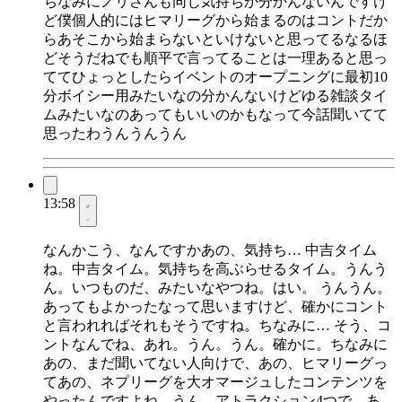
ちなみにノリさんも同じ気持ちか分かんないんですけ
ど僕個人的にはヒマリーグから始まるのはコントだか
らあそこから始まらないといけないと思ってるなるほ
どそうだねでも順平で言ってることは一理あると思っ
ててひょっとしたらイベントのオープニングに最初10
分ボイシー用みたいなの分かんないけどゆる雑談タイ
ムみたいなのあってもいいのかもなって今話聞いてて
思ったわうんうんうん
13:58
なんかこう、なんですかあの、気持ち… 中吉タイム
ね。中吉タイム。気持ちを高ぶらせるタイム。うんう
ん。いつものだ、みたいなやつね。はい。 うんうん。
あってもよかったなって思いますけど、確かにコント
と言われればそれもそうですね。ちなみに… そう、コ
ントなんでね、あれ。うん。うん。確かに。ちなみに
あの、まだ聞いてない人向けで、あの、ヒマリーグっ
てあの、ネプリーグを大オマージュしたコンテンツを
やったんですよね。うん。アトラクション4つで。あ