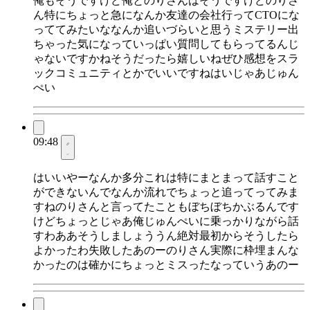
俺もそうですけど俺とのりさんはそうですけどのりさ
ん特にちょっと急になんか友達の会社行ってCTOにな
っててみたいななんか追いづらいと思うミステリー出
ちゃった気になっていっぱい質問してもらってるんじ
ゃないですかねそうだったら嬉しいねぜひ感想をスラ
ックコミュニティとかでいいですねはいじゃあじゅん
ぺい
09:48
はいいやーなんか多分これは特にまとまって話すこと
ができないんでなんか流れでちょっと追ってってみま
すねのりさんと言ってたこともぼちぼちかぶるんです
けどちょっとじゃあ俺じゅんぺいに乗っかりながら話
すわああそうしましょううん絶対最初からそうしたら
よかったわ失敗したあのーのりさん実際に枠埋まんな
かったのは確かにちょっとミスったなっていうあのー