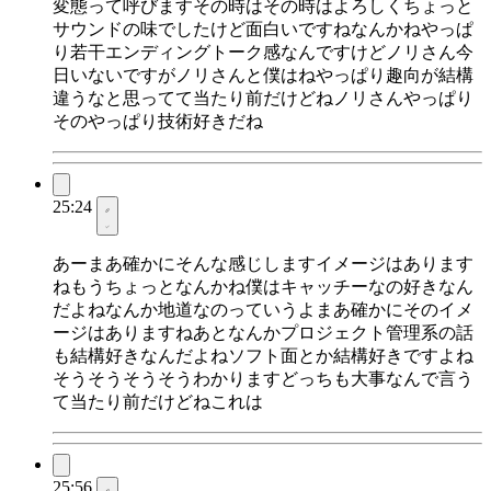
変態って呼びますその時はその時はよろしくちょっと
サウンドの味でしたけど面白いですねなんかねやっぱ
り若干エンディングトーク感なんですけどノリさん今
日いないですがノリさんと僕はねやっぱり趣向が結構
違うなと思ってて当たり前だけどねノリさんやっぱり
そのやっぱり技術好きだね
25:24
あーまあ確かにそんな感じしますイメージはあります
ねもうちょっとなんかね僕はキャッチーなの好きなん
だよねなんか地道なのっていうよまあ確かにそのイメ
ージはありますねあとなんかプロジェクト管理系の話
も結構好きなんだよねソフト面とか結構好きですよね
そうそうそうそうわかりますどっちも大事なんで言う
て当たり前だけどねこれは
25:56