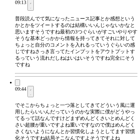
09:13
普段読んでて気になったニュース記事とか感想という
かとかをツイートするのは結構いいんじゃないかなと
思いますそうですね最初の3つぐらいがすごいやりやす
そうな基本どっかから情報を持ってきてそれに対して
ちょっと自分のコメントを入れるっていうぐらいの感
じですねさっき言ってたインプットをアウトプットす
るっていう流れだしねはいはいそうですね完全にそう
ですね
09:44
でそこからちょっと一つ落としてきてどういう風に運
用したらいいんだっていうのかな実際に僕がどうやっ
てるって話なんですけどまずめんどくさいとめんどく
さい超腰が重いですよね重いですなので僕はめんどく
さくないようになんとか習慣化しようとしてます習慣
化そうですね結局そこなんですよそうですよね