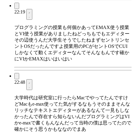
22:19
プログラミングの授業も何個かあってEMAX使う授業
とVI使う授業がありましたねどっちもでもエディター
その辺使うんだ大学生そうでしたねまずセントリンセ
ントOSだったんですよ授業用のPCがセントOSでCUI
しかなくて動くエディターなんてそんなもんです確か
にVIかEMAXはいはいはい
22:48
大学時代は研究室に行ったらMacでやってたんですけ
どMacもe-max使ってた気がするなもうそのままそんな
リッチなテキストエディターがあるなんて一見もしな
かったんで存在すら知らないんだプログラミングはVI
かe-maxで書くもんなんだって当時の僕は思ってたので
確かにそう思うかもななのでまあ