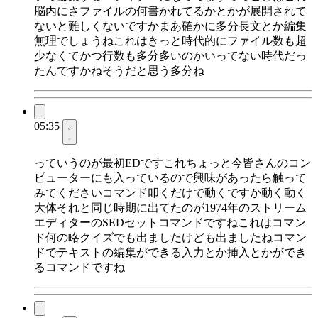
脳内にさファイルの何書かれてるかとかが展開されて
ないと難しくないですかまあ確かに多分長文とか編集
無理でしょうねこれはきっと時代的にファイル数も超
少なくてかつ行数も多分多いのかいってない時代だっ
たんですかねそうだと思う多分ね
05:35
っていうのが最初EDですこれちょっと今皆さんのコン
ピューターにも入っているので興味があったら触って
みてくださいコマンド叩くだけで動くですか動く動く
大体それと同じ時期に出てたのが1974年のストリーム
エディターのSEDセットコマンドですねこれはコマン
ド何の略クイズでも出ましたけども出ましたねコマン
ドでテキストの編集ができる入力とか挿入とかができ
るコマンドですね