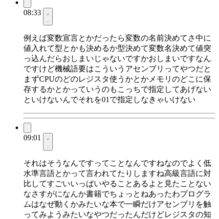
08:33
例えば変数宣言とかだったら変数の名前決めてさ中に
値入れて型とかも決めるか型決めて変数名決めて値突
っ込んだらおしまいじゃないですかおしまいですなん
ですけど機械語要はこういうアセンブリってやつだと
まずCPUのどのレジスタ使うかとかメモリのどこに保
存するかとかっていうのもこっちで指定してあげない
といけないんでそれを01で指定しなきゃいけない
09:01
それはそうなんですってことなんですねなのでよく低
水準言語とかって言われてたりしますね高級言語に対
比してすごいいっぱいやることあるよと見たことない
なさすがになんか書籍でちょっとねあったわプログラ
ムはなぜ動くかみたいな本で一瞬だけアセンブリを触
ってみようみたいなやつだったんだけどレジスタの知