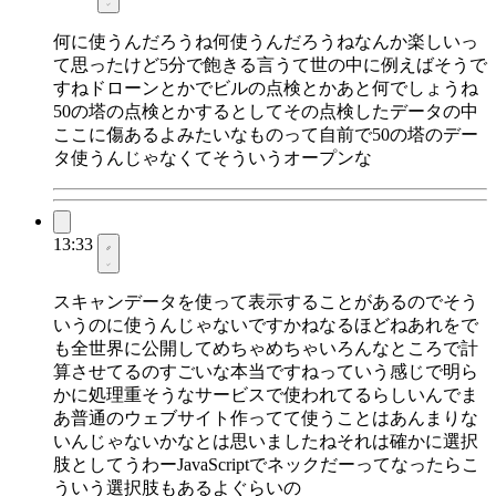
何に使うんだろうね何使うんだろうねなんか楽しいっ
て思ったけど5分で飽きる言うて世の中に例えばそうで
すねドローンとかでビルの点検とかあと何でしょうね
50の塔の点検とかするとしてその点検したデータの中
ここに傷あるよみたいなものって自前で50の塔のデー
タ使うんじゃなくてそういうオープンな
13:33
スキャンデータを使って表示することがあるのでそう
いうのに使うんじゃないですかねなるほどねあれをで
も全世界に公開してめちゃめちゃいろんなところで計
算させてるのすごいな本当ですねっていう感じで明ら
かに処理重そうなサービスで使われてるらしいんでま
あ普通のウェブサイト作ってて使うことはあんまりな
いんじゃないかなとは思いましたねそれは確かに選択
肢としてうわーJavaScriptでネックだーってなったらこ
ういう選択肢もあるよぐらいの