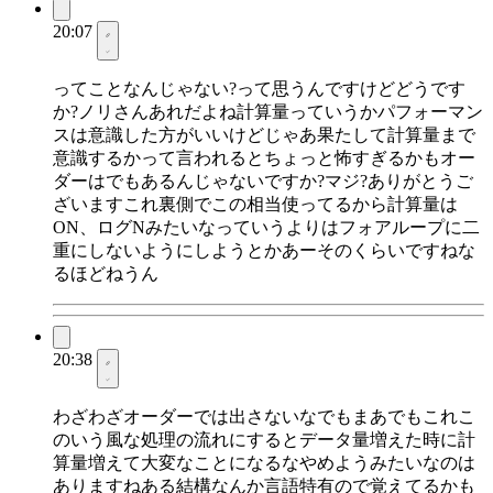
20:07
ってことなんじゃない?って思うんですけどどうです
か?ノリさんあれだよね計算量っていうかパフォーマン
スは意識した方がいいけどじゃあ果たして計算量まで
意識するかって言われるとちょっと怖すぎるかもオー
ダーはでもあるんじゃないですか?マジ?ありがとうご
ざいますこれ裏側でこの相当使ってるから計算量は
ON、ログNみたいなっていうよりはフォアループに二
重にしないようにしようとかあーそのくらいですねな
るほどねうん
20:38
わざわざオーダーでは出さないなでもまあでもこれこ
のいう風な処理の流れにするとデータ量増えた時に計
算量増えて大変なことになるなやめようみたいなのは
ありますねある結構なんか言語特有ので覚えてるかも