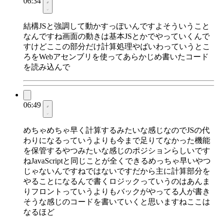
06:34
結構JSと強調して動かすっぽいんですよそういうこと
なんですね画面の動きは基本JSとかでやっていくんで
すけどここの部分だけ計算処理やばいわっていうとこ
ろをWebアセンブリを使ってあらかじめ書いたコード
を読み込んで
06:49
めちゃめちゃ早く計算するみたいな感じなのでJSの代
わりになるっていうよりも今まで足りてなかった機能
を保管するやつみたいな感じのポジションらしいです
ねJavaScriptと同じことが全くできるめっちゃ早いやつ
じゃないんですねではないですだから主に計算部分を
やることになるんで書くロジックっていうのはあんま
りフロントっていうよりもバックがやってる人が書き
そうな感じのコードを書いていくと思いますねここは
なるほど