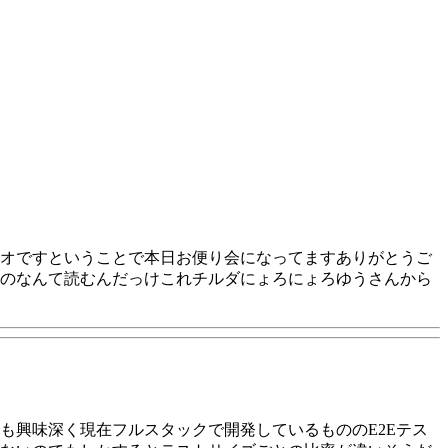
オですということで本日お便り会になってますありがとうご
のなんて読むんだっけこれチルダにょろにょろゆうさんから
も興味深く現在フルスタックで開発しているもののE2Eテス