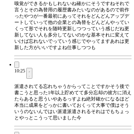
嗅覚ができるかもしれないね確かにそうですねそれで
言うとその為替用の履歴書みたいなのがあるので前作
ったやつが一番最初にあってそれをどんどんアップデ
ートしていって他の企業との為替をどんどんやってい
くって形でそれを随時更新しつつっていう感じだね更
新してない人も多分してないのかな基本それに変えて
いけば忘れないでっていう感じでやってますあれは更
新した方がいいですよね仕事しつつも
10:25
派遣されてる忘れちゃうからってことですかそう後で
書こうと思った1年以上貯めてて多分忘却の彼方に消え
たらあると思ういやあるっすよね絶対確かになるほど
本当に成果をどっかに書いておくって大事で僕はそう
いうのないんではい派遣派遣されるそれはでもちょっ
とやっとこうって思いました今