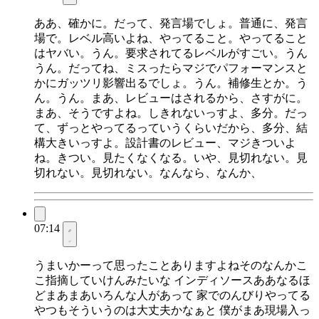
ああ、確かに。だって、発言場でしょ。普通に、発言
場で。レベル高いよね、やってること。やってること
はヤバい。うん。要求されてるレベルがすごい。うん
うん。だってね、ミスったらマジでパフォーマンスと
かにガッツリ影響出るでしょ。うん。補修生とか。う
ん。うん。まあ、レビューはされるから、さすがに。
まあ、そうですよね。しきれないっすよ、多分。だっ
て、ずっとやってるっていうくらいだから、多分、結
構大きいっすよ。設計書のレビュー、マジきついよ
ね。きつい。見たくなくなる。いや、見切れない。見
切れない。見切れない。なんなら、なんか、
07:14
うまいかーって思ったことありますよねそのなんかこ
こ指摘していけんみたいな インディソースああなるほ
どまあまあいろんな人があって 家でのんびりやってる
やつもそういうのは大丈夫かなぁと 僕がまあ現場入っ