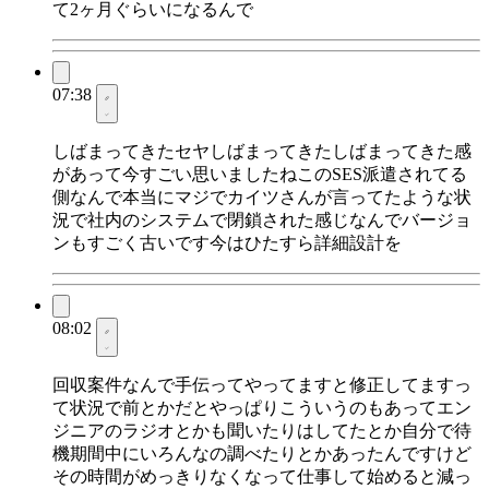
て2ヶ月ぐらいになるんで
07:38
しばまってきたセヤしばまってきたしばまってきた感
があって今すごい思いましたねこのSES派遣されてる
側なんで本当にマジでカイツさんが言ってたような状
況で社内のシステムで閉鎖された感じなんでバージョ
ンもすごく古いです今はひたすら詳細設計を
08:02
回収案件なんで手伝ってやってますと修正してますっ
て状況で前とかだとやっぱりこういうのもあってエン
ジニアのラジオとかも聞いたりはしてたとか自分で待
機期間中にいろんなの調べたりとかあったんですけど
その時間がめっきりなくなって仕事して始めると減っ