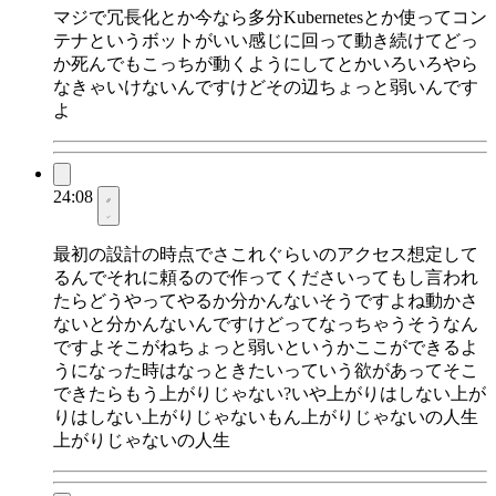
マジで冗長化とか今なら多分Kubernetesとか使ってコン
テナというボットがいい感じに回って動き続けてどっ
か死んでもこっちが動くようにしてとかいろいろやら
なきゃいけないんですけどその辺ちょっと弱いんです
よ
24:08
最初の設計の時点でさこれぐらいのアクセス想定して
るんでそれに頼るので作ってくださいってもし言われ
たらどうやってやるか分かんないそうですよね動かさ
ないと分かんないんですけどってなっちゃうそうなん
ですよそこがねちょっと弱いというかここができるよ
うになった時はなっときたいっていう欲があってそこ
できたらもう上がりじゃない?いや上がりはしない上が
りはしない上がりじゃないもん上がりじゃないの人生
上がりじゃないの人生