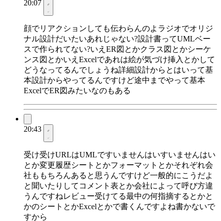
20:07
顔でリアクションしても伝わらんのよラジオでオリジ
ナル設計だいたいあれじゃない?設計書ってUMLベー
スで作られてない?いえER図とかクラス図とかシーケ
ンス図とかいえExcelであれは絵が気づけ挿入とかして
どうなってるんでしょうね詳細設計からとはいって基
本設計からやってるんですけど途中までやって基本
ExcelでER図みたいなのもある
20:43
受け受けURLはUMLですいませんはいすいませんはい
とか変更履歴シートとかフォーマットとかそれぞれ会
社ももちろんあると思うんですけど一般的にこうだよ
と聞いたりしてコメント表とか会社によって呼び方違
うんですねレビュー受けてる最中の何指摘するとかと
かのシートとかExcelとかで書くんですよね書かないで
すから