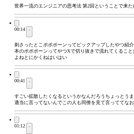
世界一流のエンジニアの思考法 第2回ということで来
00:14
刺さったとこポポポーンってピックアップしたやつ紹介
本のポポポーンってやつXで切り抜きで流れてくること
よねとにかくねはいはい
00:41
すごい拡散したくなるというかなんだろうちょっとうま
適当に言ってないんでこの人も同僚を見て言っててなお
01:12