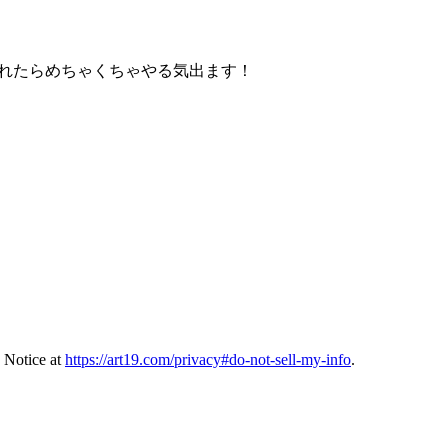
てくれたらめちゃくちゃやる気出ます！
 Notice at
https://art19.com/privacy#do-not-sell-my-info
.