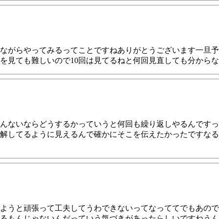
ながらやってみるってことですねありがとうございます一旦予
を見ても難しいので10回は見てるねと何回見直しても分から
んないならどうするかっていうと何回も繰り返しやるんですっ
解してるように見えるんで確かにそこを伝えたかったですなる
ようと頑張って工夫してうわできないってなっててでもあので
るもんじゃないんだっていう気づきがあったらしいですねうん