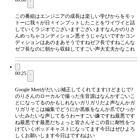
この番組はエンジニアの成長は楽しい学びからをモッ
トーに我々が日々インプットしたことをワイワイと話
していくラジオでございますございますなんかのりさ
んめっちゃコンディション悪そうじゃないですかコン
ディションはあのまあそうですねゼフ長ですねこんな
ゼフ長なのに朝から収録してすごい声大丈夫かなこれ
00:25
Google Meetがだいぶ補正してくれてますけどまじで?
のりさんのローカルで撮った生音源はなんかすごいこ
とになってるのかもしれないガリガリだよ声なんかガ
リガリそこは編集でどうにか黒板をなんか爪でひっか
いたみたいな声してるうわーすごい嫌ですね最悪です
ね最悪です最悪だちょっと皆さんそこの音に耐性をつ
けていくポッドキャストになってます今日はぜひよろ
しくお願いします今日はですねはい