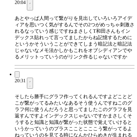
20:04
あとやっぱ人間って繋がりを見出していろいろアイデ
ィアを思いつく気がするんでその2つがめっちゃ刺激さ
れるなっていう感じですねまさしくT和田さんもイン
デックス貼れって言ってましたからね記憶するために
というかそういうことができてしまう暗記法と暗記法
じゃないなメモ法かしかもこれをオブシディアンでや
るメリットっていうのがリンク作るじゃないですか
20:31
そしたら勝手にグラフ作ってくれるんですよどことど
こが繋がってるみたいなあるそう使うんですねこのグ
ラフ何に使うんだろうと思ってましたこのグラフを見
返すんですよインデックスじゃないですかまさしくそ
うすると知識と知識が繋がった状態で覚えていけると
いうかっていうのプラスこことこここう繋がってるよ
ねっていうのを見てる時になんかひらめきが生まれる