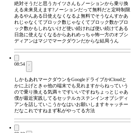
絶対そうだと思うカイツさんもノーションから乗り換
える未来見えます?ノーションだって無料だと定時制限
あるやんある日使えなくなるよ無料でそうなんすかあ
れじゃなくてブロック数じゃなくてブロック数かブロ
ック数かもしれないけど使い続ければ使い続けてある
日急に使えなくなるからあれめっちゃ怖一方のオブシ
ディアンはマジでマークダウンだからな結局うん
08:54
しかもあれマークダウンをGoogleドライブかiCloudと
かに上げときゃ他の端末でも見れますからねっていう
ので乗り換える気満々ですいいですねちょっとじゃあ
僕が最近実践してるセッテルカステンインオブシディ
アンを話していこうかなはいお願いしますキャッチー
だなこれですねまず私がやってる方法