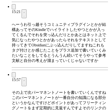
15:21
へーうわ引っ越そうコミュニティプラグインとかが結
構あってそのKindleでハイライトしたやつとかが入っ
てくるんでそれを突っ込んだりとかあとはネット上で
気になったやつとかがあったらそれをテキストとして
持ってきてObsidianにぶっ込んだりしてますねこれも
タグ付けとか感じたことをプラス追加で書いていくみ
たいなことをしてるとうんうん続いてそうやって参考
文献と自分の考えが溜まっていくじゃないですか
15:57
その上で次パーマネントノートを書いていくんですね
このパーマネントノートが一番自分の知識になる部分
というかなんですけどポイントがあってフリーティン
グノートをまず定期的に見返すんですよそのリンクの